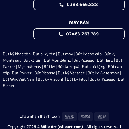
0383.666.888
MÁY BÀN
02463.263.789
Bút ký khắc tên
|
Bút bi ký tên
|
Bút máy
|
Bút ký cao cấp
|
Bút ký
Montagut
|
Bút ký tên
|
Bút Montblanc
| Bút Picasso |
Bút Hero
|
Bút
Parker
|
Mực bút máy
| Bút ký | Bút làm quà | Bút quà tặng | Bút cao
cấp |
Bút Parker
| Bút Picasso |
Bút ký Versace
|
Bút ký Waterman
|
Bút
Wiix Việt Nam
| Bút ký Visconti |
Bút ký Pilot
|
Bút ký Picasso
|
Bút
Bizner
Cash
Bank
Cash
Chấp nhận thanh toán:
On
Transfer
on
Copyright 2026 ©
Wiix Art (wiixart.com)
- All rights reserved.