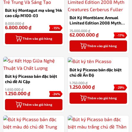
Bút ký Montagut mạ vàng 14k
cao cấp M100-03
Bút Ký Montblanc Annual
Limited Edition 2008 Myth
8.000.000
₫
6.800.000
₫
Creatures Cerberus Fuller
-15%
75.000.000
₫
62.000.000
₫
-17%
Thêm vào giỏ hàng
Thêm vào giỏ hàng
Bút ký Picasso bản đặc biệt
chủ đề Ấn Độ
Bút ký Picasso bản đặc biệt
chủ đề Ai Cập
1.750.000
₫
1.250.000
₫
-29%
1.650.000
₫
1.250.000
₫
-24%
Thêm vào giỏ hàng
Thêm vào giỏ hàng