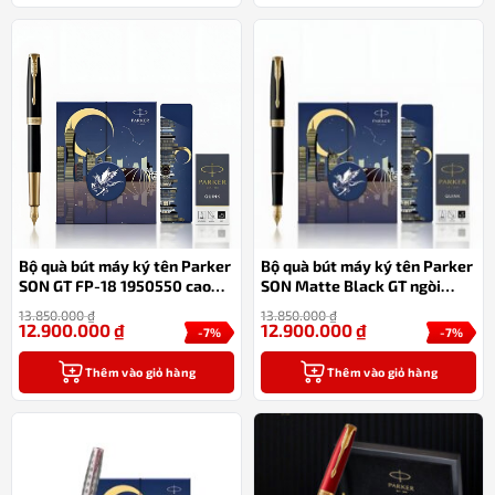
Bộ quà bút máy ký tên Parker
Bộ quà bút máy ký tên Parker
SON GT FP-18 1950550 cao
SON Matte Black GT ngòi
cấp (ngòi vàng 18k)
vàng 18k
13.850.000
₫
13.850.000
₫
12.900.000
₫
12.900.000
₫
-7%
-7%
Thêm vào giỏ hàng
Thêm vào giỏ hàng