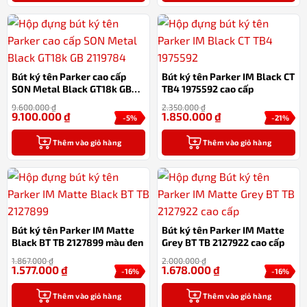
Bút ký tên Parker cao cấp
Bút ký tên Parker IM Black CT
SON Metal Black GT18k GB
TB4 1975592 cao cấp
2119784
9.600.000
₫
2.350.000
₫
9.100.000
₫
1.850.000
₫
-5%
-21%
Thêm vào giỏ hàng
Thêm vào giỏ hàng
Bút ký tên Parker IM Matte
Bút ký tên Parker IM Matte
Black BT TB 2127899 màu đen
Grey BT TB 2127922 cao cấp
1.867.000
₫
2.000.000
₫
1.577.000
₫
1.678.000
₫
-16%
-16%
Thêm vào giỏ hàng
Thêm vào giỏ hàng