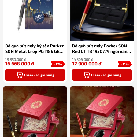
Bộ quà bút máy ký tên Parker
Bộ quà bút máy Parker SON
SON Metal Grey PGT18k GB-
Red GT TB 1950774 ngòi vàng
2119788 – ngòi vàng 18k
18k kèm hộp gỗ sang trọng
18.850.000
₫
14.506.000
₫
16.668.000
₫
12.900.000
₫
-12%
-11%
Thêm vào giỏ hàng
Thêm vào giỏ hàng