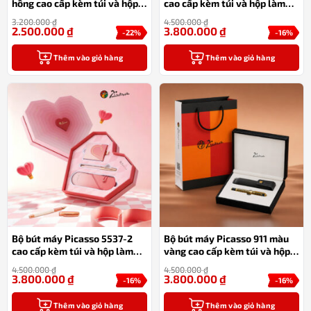
hồng cao cấp kèm túi và hộp
cao cấp kèm túi và hộp làm
làm quà tặng
quà tặng
3.200.000
₫
4.500.000
₫
2.500.000
₫
3.800.000
₫
-22%
-16%
Thêm vào giỏ hàng
Thêm vào giỏ hàng
Bộ bút máy Picasso 5537-2
Bộ bút máy Picasso 911 màu
cao cấp kèm túi và hộp làm
vàng cao cấp kèm túi và hộp
quà tặng
làm quà tặng
4.500.000
₫
4.500.000
₫
3.800.000
₫
3.800.000
₫
-16%
-16%
Thêm vào giỏ hàng
Thêm vào giỏ hàng