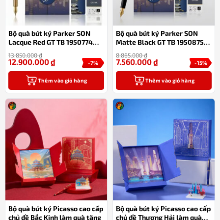
Bộ quà bút ký Parker SON
Bộ quà bút ký Parker SON
Lacque Red GT TB 1950774
Matte Black GT TB 1950875
ngòi vàng 18K
mạ vàng 18k
13.850.000
₫
8.865.000
₫
12.900.000
₫
7.560.000
₫
-7%
-15%
Thêm vào giỏ hàng
Thêm vào giỏ hàng
Bộ quà bút ký Picasso cao cấp
Bộ quà bút ký Picasso cao cấp
chủ đề Bắc Kinh làm quà tặng
chủ đề Thượng Hải làm quà