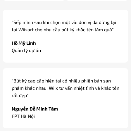
"Các dòng bút ký cao cấp được khắc tên miễn phí,
có gói quà và thắt nơ đẹp mắt, thích hợp làm quà
tặng, quà biếu."
Đỗ Cao Duy
Sale / Hà Nội
"Dòng bút ký tại Wiix có bản mạ vàng, ngòi vàng
18k sang trọng dùng làm quà biếu các đối tác của
công ty."
Minh Châu
Giám đốc / Hà Nội