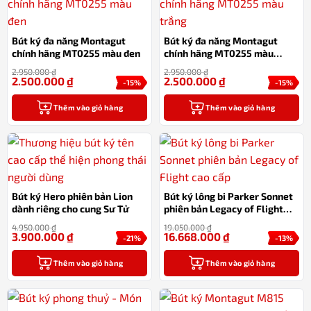
Bút ký đa năng Montagut
Bút ký đa năng Montagut
chính hãng MT0255 màu đen
chính hãng MT0255 màu
trắng
2.950.000
₫
2.950.000
₫
2.500.000
₫
2.500.000
₫
-15%
-15%
Thêm vào giỏ hàng
Thêm vào giỏ hàng
Bút ký Hero phiên bản Lion
Bút ký lông bi Parker Sonnet
dành riêng cho cung Sư Tử
phiên bản Legacy of Flight
cao cấp
4.950.000
₫
19.050.000
₫
3.900.000
₫
16.668.000
₫
-21%
-13%
Thêm vào giỏ hàng
Thêm vào giỏ hàng