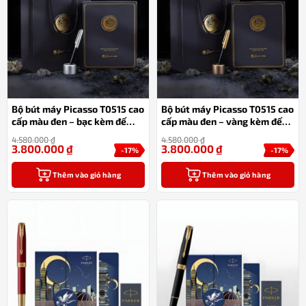
Bộ bút máy Picasso T0515 cao
Bộ bút máy Picasso T0515 cao
cấp màu đen – bạc kèm đế
cấp màu đen – vàng kèm đế
nhôm; túi và hộp làm quà tặng
nhôm; túi và hộp làm quà tặng
4.580.000
₫
4.580.000
₫
3.800.000
₫
3.800.000
₫
-17%
-17%
Thêm vào giỏ hàng
Thêm vào giỏ hàng