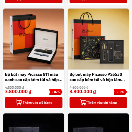
Bộ bút máy Picasso 911 màu
Bộ bút máy Picasso PS5530
xanh cao cấp kèm túi và hộp
cao cấp kèm túi và hộp làm
làm quà tặng
quà tặng
4.500.000
₫
4.500.000
₫
3.800.000
₫
3.800.000
₫
-16%
-16%
Thêm vào giỏ hàng
Thêm vào giỏ hàng