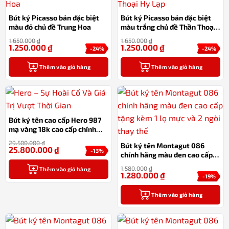
Bút ký Picasso bản đặc biệt
Bút ký Picasso bản đặc biệt
màu đỏ chủ đề Trung Hoa
màu trắng chủ đề Thần Thoại
Hy Lạp
1.650.000
₫
1.650.000
₫
1.250.000
₫
1.250.000
₫
-24%
-24%
Thêm vào giỏ hàng
Thêm vào giỏ hàng
Bút ký tên cao cấp Hero 987
mạ vàng 18k cao cấp chính
hãng
29.500.000
₫
Bút ký tên Montagut 086
25.800.000
₫
-13%
chính hãng màu đen cao cấp
tặng kèm 1 lọ mực và 2 ngòi
1.580.000
₫
Thêm vào giỏ hàng
thay thế
1.280.000
₫
-19%
Thêm vào giỏ hàng