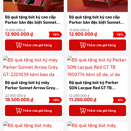
Bộ quà tặng bút ký cao cấp
Bộ quà tặng bút ký cao cấp
Parker bản đặc biệt Sonnet
Parker bản đặc biệt Sonnet
Dragon 23 Black ngòi vàng
Dragon 23 Red ngòi vàng 18k
15.800.000
₫
15.800.000
₫
18k
12.900.000
₫
12.900.000
₫
-18%
-18%
Thêm vào giỏ hàng
Thêm vào giỏ hàng
Bộ quà tặng bút ký máy
Bộ quà tặng bút ký Parker
Parker Sonnet Arrow Grey
SON Lacque Red GT TB
GT-2201039 kèm bao da
1950774 ngòi vàng 18K kèm
22.850.000
₫
12.280.000
₫
sổ da, ví da; hộp và túi hãng
18.500.000
₫
11.280.000
₫
-19%
-8%
Thêm vào giỏ hàng
Thêm vào giỏ hàng