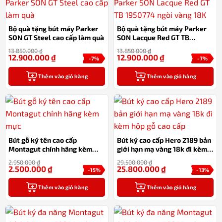
Bộ quà tặng bút máy Parker
Bộ quà tặng bút máy Parker
SON GT Steel cao cấp làm quà
SON Lacque Red GT TB
1950774 ngòi vàng 18K
13.850.000
₫
13.850.000
₫
12.900.000
₫
12.900.000
₫
-7%
-7%
Thêm vào giỏ hàng
Thêm vào giỏ hàng
Bút gỗ ký tên cao cấp
Bút ký cao cấp Hero 2189 bản
Montagut chính hãng kèm
giới hạn mạ vàng 18k đi kèm
mực
hộp gỗ cao cấp
2.950.000
₫
29.500.000
₫
2.500.000
₫
25.800.000
₫
-15%
-13%
Thêm vào giỏ hàng
Thêm vào giỏ hàng