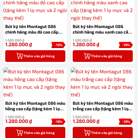
Bút ký tên Montagut 086
Bút ký tên Montagut 086
chính hãng màu đỏ cao cấp
chính hãng màu xanh cao cấp
tặng kèm 1 lọ mực và 2 ngòi
(tặng kèm 1 lọ mực và 2 ngòi
1.580.000
₫
1.580.000
₫
thay thế
thay thế)
1.280.000
₫
1.280.000
₫
-19%
-19%
Thêm vào giỏ hàng
Thêm vào giỏ hàng
Bút ký tên Montagut 086 màu
Bút ký tên Montagut 086 màu
hồng cao cấp (tặng kèm 1 lọ
trắng cao cấp (tặng kèm 1 lọ
mực và 2 ngòi thay thế)
mực và 2 ngòi thay thế)
1.580.000
₫
1.580.000
₫
1.280.000
₫
1.280.000
₫
-19%
-19%
Thêm vào giỏ hàng
Thêm vào giỏ hàng