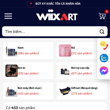
Bỏ
BÚT KÝ KHẮC TÊN CÁ NHÂN HÓA
qua
nội
dung
Tìm
kiếm:
Nam
Nữ
(984 sản phẩm)
(512 sản phẩm)
Bút bi
Bút ký cao cấp
(875 sản phẩm)
(871 sản phẩm)
Bút máy (Bút mực)
Giftset (Bộ quà tặng)
(453 sản phẩm)
(273 sản phẩm)
Có
453
sản phẩm