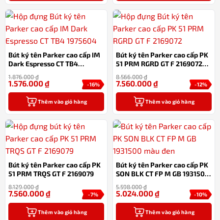
Bút ký tên Parker cao cấp IM
Bút ký tên Parker cao cấp PK
Dark Espresso CT TB4
51 PRM RGRD GT F 2169072
1975604
chính hãng
1.876.000
₫
8.566.000
₫
1.576.000
₫
7.560.000
₫
-16%
-12%
Thêm vào giỏ hàng
Thêm vào giỏ hàng
Bút ký tên Parker cao cấp PK
Bút ký tên Parker cao cấp PK
51 PRM TRQS GT F 2169079
SON BLK CT FP M GB 1931500
màu đen
8.129.000
₫
5.598.000
₫
7.560.000
₫
5.024.000
₫
-7%
-10%
Thêm vào giỏ hàng
Thêm vào giỏ hàng