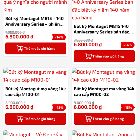
Bút ký Montagut M815 – 140
Anniversary Series – phiên
Bút ký Montagut M815 140
bản đặc biệt kỷ niệm 140 năm
Anniversary Series bản đặc
7.950.000
₫
của hãng
6.800.000
₫
biệt kỷ niệm 140 năm của
-14%
7.950.000
₫
hãng
6.800.000
₫
-14%
Thêm vào giỏ hàng
Thêm vào giỏ hàng
Bút ký Montagut mạ vàng 14k
Bút ký Montagut mạ vàng 14k
cao cấp M100-01
cao cấp M100-02
8.000.000
₫
8.000.000
₫
6.800.000
₫
6.800.000
₫
-15%
-15%
Thêm vào giỏ hàng
Thêm vào giỏ hàng