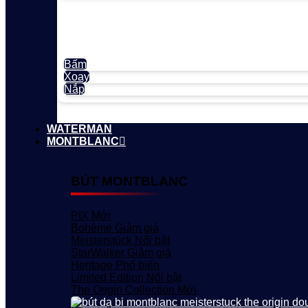
Bấm
Xoay
Nắp
WATERMAN
MONTBLANC
BÚT MONTBLANC
PIX
Bohème
Meisterstück
StarWalker
Heritage
Limited Edition
The Origin Collection