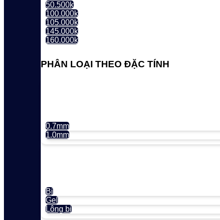
50.500k
100.000k
105.000k
145.000k
160.000k
PHÂN LOẠI THEO ĐẶC TÍNH
0.7mm
1.0mm
Bi
Gel
Lông bi