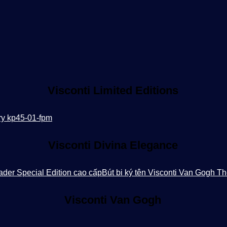
Visconti Limited Editions
Visconti Divina Elegance
Visconti Van Gogh