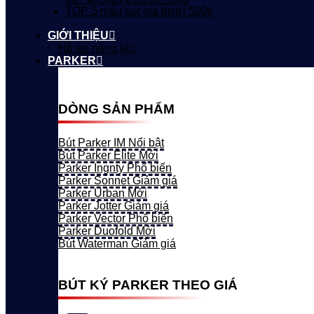
TOP 5 mẫu bút giá dưới 500k
GIỚI THIỆU
Hồ sơ năng lực
PARKER
DÒNG SẢN PHẨM
Bút Parker IM
Bút Parker Elite
Parker Ingnty
Parker Sonnet
Parker Urban
Parker Jotter
Parker Vector
Parker Duofold
Bút Waterman
BÚT KÝ PARKER THEO GIÁ