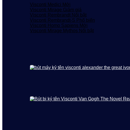
Visconti Medici
Visconti Mirage
Visconti Rembrandt
Visconti Rembrandt-S
Visconti Homo Sapiens
Visconti Mirage Mythos