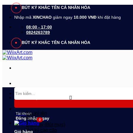
Bỏ
BÚT KÝ KHẮC TÊN CÁ NHÂN HÓA
qua
Nhập mã
XINCHAO
giảm ngay
10.000 VNĐ
khi đặt hàng
nội
dung
08:00 - 17:00
0824263789
BÚT KÝ KHẮC TÊN CÁ NHÂN HÓA
Tìm
kiếm:
DANH MỤC SẢN PHẨM
Bút ký tên
Tài khoản
Đăng nhập ngay
Bút bi
Bút máy (Bút mực)
Bút ký cao cấp
Giỏ hàng