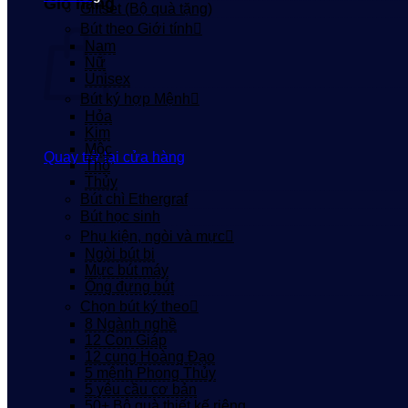
Giỏ hàng
Giftset (Bộ quà tặng)
Bút theo Giới tính
Nam
Nữ
Unisex
Bút ký hợp Mệnh
Hỏa
Kim
Mộc
Quay trở lại cửa hàng
Thổ
Thủy
Bút chì Ethergraf
Bút học sinh
Phụ kiện, ngòi và mực
Ngòi bút bi
Mực bút máy
Ống đựng bút
Chọn bút ký theo
8 Ngành nghề
12 Con Giáp
12 cung Hoàng Đạo
5 mệnh Phong Thủy
5 yêu cầu cơ bản
50+ Bộ quà thiết kế riêng