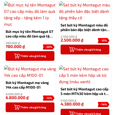
Set bút ký Montagut màu đỏ
phiên bản đặc biệt dành tặng
Bút mực ký tên Montagut 07
thầy cô
cao cấp màu đỏ làm quà tặng
2.950.000
₫
2.500.000
₫
sếp – tặng kèm 1 lọ mực
-15%
980.000
₫
780.000
₫
-20%
Thêm vào giỏ hàng
Thêm vào giỏ hàng
Bút ký Montagut mạ vàng
14k cao cấp M100-01
Set bút ký Montagut cao cấp
5 món MT430 kèm hộp và túi
8.000.000
₫
6.800.000
₫
đựng màu xanh
-15%
5.100.000
₫
4.380.000
₫
-14%
Thêm vào giỏ hàng
Thêm vào giỏ hàng