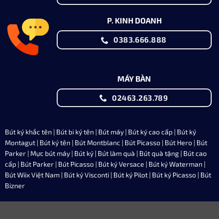
P. KINH DOANH
0383.666.888
MÁY BÀN
02463.263.789
Bút ký khắc tên
|
Bút bi ký tên
|
Bút máy
|
Bút ký cao cấp
|
Bút ký
Montagut
|
Bút ký tên
|
Bút Montblanc
| Bút Picasso |
Bút Hero
|
Bút
Parker
|
Mực bút máy
| Bút ký | Bút làm quà | Bút quà tặng | Bút cao
cấp |
Bút Parker
| Bút Picasso |
Bút ký Versace
|
Bút ký Waterman
|
Bút
Wiix Việt Nam
| Bút ký Visconti |
Bút ký Pilot
|
Bút ký Picasso
|
Bút
Bizner