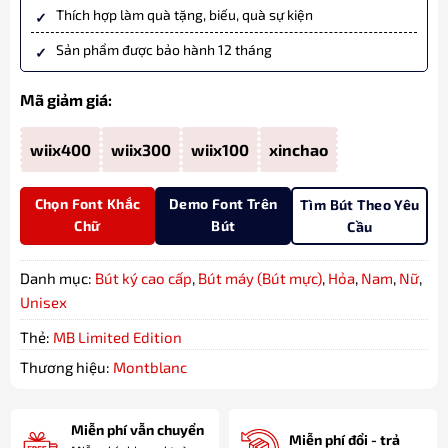
Thích hợp làm quà tặng, biếu, quà sự kiện
Sản phẩm được bảo hành 12 tháng
Mã giảm giá:
wiix400
wiix300
wiix100
xinchao
Chọn Font Khắc
Demo Font Trên
Tìm Bút Theo Yêu
Chữ
Bút
Cầu
Danh mục:
Bút ký cao cấp
,
Bút máy (Bút mực)
,
Hỏa
,
Nam
,
Nữ
,
Unisex
Thẻ:
MB Limited Edition
Thương hiệu:
Montblanc
Miễn phí vẫn chuyển
Miễn phí đổi - trả