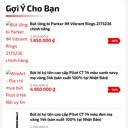
Gợi Ý Cho Bạn
Bút lông bi Parker IM Vibrant Rings 2173236
chính hãng
2.250.000
₫
1.850.000
₫
-18%
Bút bi ký tên cao cấp Pilot CT 74 màu xanh navy
mạ vàng 14k (sản xuất 100% tại Nhật Bản)
5.750.000
₫
4.950.000
₫
-14%
Bút bi ký tên cao cấp Pilot CT 74 màu đen mạ
vàng 14k (sản xuất 100% tại Nhật Bản)
5.750.000
₫