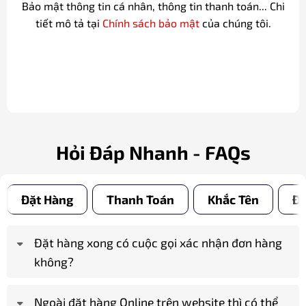
Bảo mật thông tin cá nhân, thông tin thanh toán... Chi
tiết mô tả tại
Chính sách bảo mật
của chúng tôi.
Hỏi Đáp Nhanh - FAQs
Đặt Hàng
Thanh Toán
Khắc Tên
Đổ
Đặt hàng xong có cuộc gọi xác nhận đơn hàng
không?
Ngoài đặt hàng Online trên website thì có thể