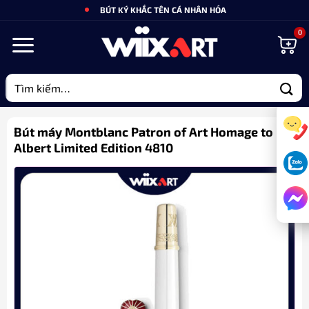
Bỏ
BÚT KÝ KHẮC TÊN CÁ NHÂN HÓA
qua
nội
dung
Tìm
kiếm:
Bút máy Montblanc Patron of Art Homage to
Albert Limited Edition 4810