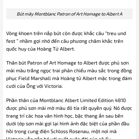
Bút mãy Montblanc Patron of Art Homage to Albert A
Vòng khoen trên nắp bút còn được khắc câu “treu und
fest ” nhầm gợi nhớ đến câu phương châm khắc trên
quốc huy của Hoàng Tử Albert.
Thân bút Patron of Art Homage to Albert được phủ sơn
mài màu trắng ngọc trai phản chiếu màu sắc trong đồng
phục Field Marshall mà Hoàng tử Albert mặc trong đám
cưới của Ông với Victoria.
Phần thân của Montblanc Albert Limited Edition 4810
được phủ sơn mài mờ màu đỏ tía rất quyền quý. Nó được
trang trí các hoa văn hình học, bậc thang ẩn sau bên
dưới lớp sơn mài gợi lại hình ảnh đặc biệt của phần đầu
hồi trong cung điện Schloss Rosenau, một nơi mà
Victoria vẫn gắn bó với suốt cuộc đời của cô ấy.