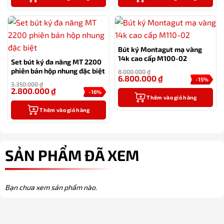
Bút ký Montagut mạ vàng
14k cao cấp M100-02
Set bút ký đa năng MT 2200
phiên bản hộp nhung đặc biệt
8.000.000
₫
6.800.000
₫
-15%
3.350.000
₫
2.800.000
₫
-16%
Thêm vào giỏ hàng
Thêm vào giỏ hàng
SẢN PHẨM ĐÃ XEM
Bạn chưa xem sản phẩm nào.