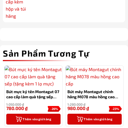
Sản Phẩm Tương Tự
Bút mực ký tên Montagut 07
Bút máy Montagut chính
cao cấp làm quà tặng sếp
hãng M078 màu hồng cao
(tặng kèm 1 lọ mực)
cấp
1.050.000
₫
1.280.000
₫
780.000
₫
980.000
₫
-26%
-23%
Thêm vào giỏ hàng
Thêm vào giỏ hàng