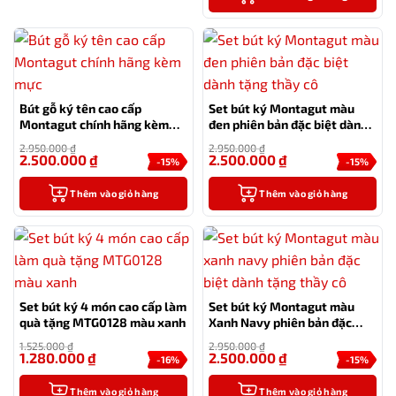
Bút gỗ ký tên cao cấp
Set bút ký Montagut màu
Montagut chính hãng kèm
đen phiên bản đặc biệt dành
mực
tặng thầy cô
2.950.000
₫
2.950.000
₫
2.500.000
₫
2.500.000
₫
-15%
-15%
Thêm vào giỏ hàng
Thêm vào giỏ hàng
Set bút ký 4 món cao cấp làm
Set bút ký Montagut màu
quà tặng MTG0128 màu xanh
Xanh Navy phiên bản đặc
biệt dành tặng thầy cô
1.525.000
₫
2.950.000
₫
1.280.000
₫
2.500.000
₫
-16%
-15%
Thêm vào giỏ hàng
Thêm vào giỏ hàng