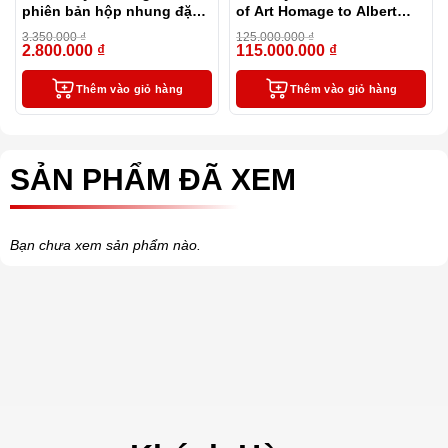
phiên bản hộp nhung đặc
of Art Homage to Albert
biệt
Limited Edition 4810
3.350.000
₫
125.000.000
₫
2.800.000
₫
115.000.000
₫
-16%
-8%
Thêm vào giỏ hàng
Thêm vào giỏ hàng
SẢN PHẨM ĐÃ XEM
Bạn chưa xem sản phẩm nào.