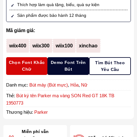
Thích hợp làm quà tặng, biếu, quà sự kiện
Sản phẩm được bảo hành 12 tháng
Mã giảm giá:
wiix400
wiix300
wiix100
xinchao
Chọn Font Khắc
Demo Font Trên
Tìm Bút Theo
Chữ
Bút
Yêu Cầu
Danh mục:
Bút máy (Bút mực)
,
Hỏa
,
Nữ
Thẻ:
Bút ký tên Parker mạ vàng SON Red GT 18K TB
1950773
Thương hiệu:
Parker
Miễn phí vẫn