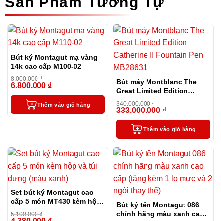
Sản Phẩm Tương Tự
Bút ký Montagut mạ vàng
14k cao cấp M100-02
8.000.000
₫
Bút máy Montblanc The
6.800.000
₫
-15%
Great Limited Edition
Catherine II Fountain Pen
340.000.000
₫
Thêm vào giỏ hàng
MB28631
333.000.000
₫
-2%
Thêm vào giỏ hàng
Set bút ký Montagut cao
cấp 5 món MT430 kèm hộp
Bút ký tên Montagut 086
và túi đựng màu xanh
chính hãng màu xanh cao
5.100.000
₫
4.380.000
₫