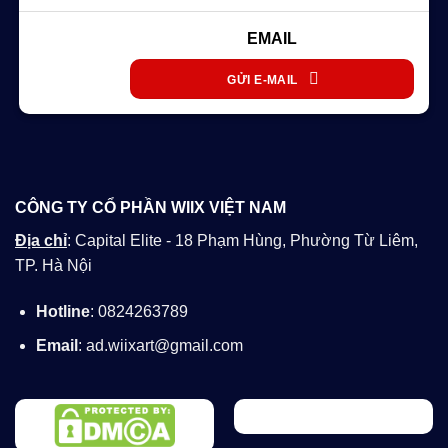
EMAIL
GỬI E-MAIL
CÔNG TY CỔ PHẦN WIIX VIỆT NAM
Địa chỉ
: Capital Elite - 18 Phạm Hùng, Phường Từ Liêm,
TP. Hà Nội
Hotline
: 0824263789
Email
: ad.wiixart@gmail.com