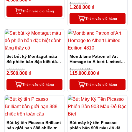
-14%
cấp (tặng kèm 1 lọ mực và
1.580.000
₫
2 ngòi thay thế)
1.280.000
₫
-19%
Thêm vào giỏ hàng
Thêm vào giỏ hàng
Set bút ký Montagut màu
Montblanc Patron of Art
đỏ phiên bản đặc biệt dành
Homage to Albert Limited
tặng thầy cô
Edition 4810
2.950.000
₫
125.000.000
₫
2.500.000
₫
115.000.000
₫
-15%
-8%
Thêm vào giỏ hàng
Thêm vào giỏ hàng
Bút ký tên Picasso Brilliant
Bút máy ký tên Picasso
bản giới hạn 888 chiếc trên
phiên bản 908 màu đỏ đặc