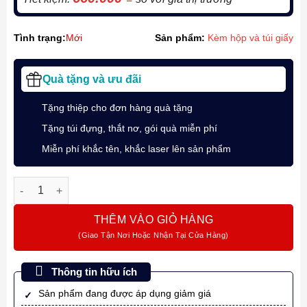
Tình trạng:
Mới
Sản phẩm:
Kèm hộp và túi giấy
Quà tặng và ưu đãi
Tặng thiệp cho đơn hàng quà tặng
Tặng túi đựng, thắt nơ, gói quà miễn phí
Miễn phí khắc tên, khắc laser lên sản phẩm
Bút ký tên Parker mạ vàng SON Red GT 18K TB 1950773 số lư
THÊM VÀO GIỎ HÀNG
Thông tin hữu ích
Sản phẩm đang được áp dụng giảm giá