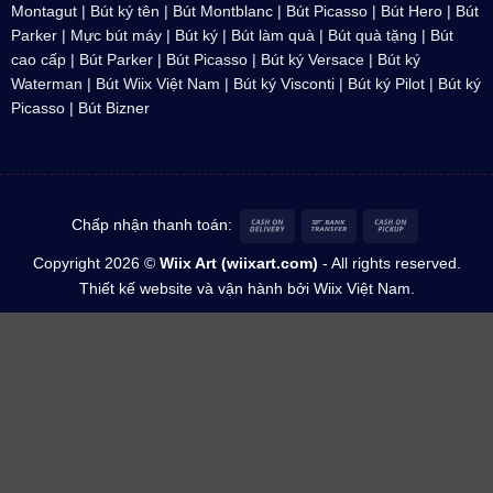
Montagut
|
Bút ký tên
|
Bút Montblanc
| Bút Picasso |
Bút Hero
|
Bút
Parker
|
Mực bút máy
| Bút ký | Bút làm quà | Bút quà tặng | Bút
cao cấp |
Bút Parker
| Bút Picasso |
Bút ký Versace
|
Bút ký
Waterman
| Bút
Wiix Việt Nam
| Bút ký Visconti |
Bút ký Pilot
|
Bút ký
Picasso
|
Bút Bizner
Cash
Bank
Cash
Chấp nhận thanh toán:
On
Transfer
on
Copyright 2026 ©
Wiix Art (wiixart.com)
- All rights reserved.
Delivery
Pickup
Thiết kế website
và vận hành bởi Wiix Việt Nam.