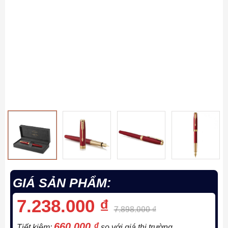
GIÁ SẢN PHẨM:
7.238.000
₫
7.898.000
₫
660.000
₫
Tiết kiệm:
so với giá thị trường