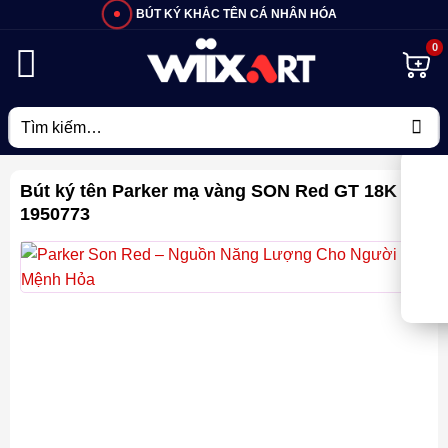
Bỏ
BÚT KÝ KHẮC TÊN CÁ NHÂN HÓA
qua
nội
dung
Tìm
kiếm:
Bút ký tên Parker mạ vàng SON Red GT 18K TB
1950773