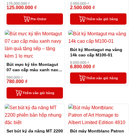
toàn cầu
biệt
175.000.000
₫
2.950.000
₫
125.000.000
₫
2.500.000
₫
-29%
-15%
Pre-Order
Thêm vào giỏ hàng
Bút ký Montagut mạ vàng
14k cao cấp M100-01
8.000.000
₫
Bút mực ký tên Montagut
6.800.000
₫
-15%
07 cao cấp màu xanh navy
làm quà tặng sếp – tặng
980.000
₫
Thêm vào giỏ hàng
kèm 1 lọ mực
780.000
₫
-20%
Thêm vào giỏ hàng
Set bút ký đa năng MT 2200
Bút máy Montblanc Patron