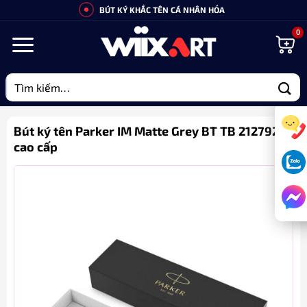
Bỏ
BÚT KÝ KHẮC TÊN CÁ NHÂN HÓA
qua
nội
dung
Tìm
kiếm:
Bút ký tên Parker IM Matte Grey BT TB 2127922
cao cấp