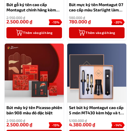
Bút gỗ ký tên cao cấp
Bút mực ký tên Montagut 07
Montagut chính hãng kèm
cao cấp màu Starlight làm
mực
quà tặng sếp – tặng kèm 1 lọ
2.950.000
₫
980.000
₫
mực
2.500.000
₫
780.000
₫
-15%
-20%
Thêm vào giỏ hàng
Thêm vào giỏ hàng
Bút máy ký tên Picasso phiên
Set bút ký Montagut cao cấp
bản 908 màu đỏ đặc biệt
5 món MT430 kèm hộp và túi
đựng màu xanh
2.950.000
₫
5.100.000
₫
2.500.000
₫
4.380.000
₫
-15%
-14%