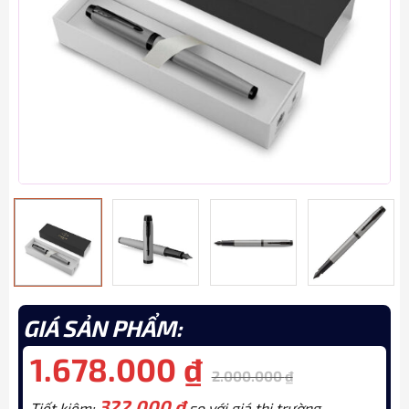
GIÁ SẢN PHẨM:
1.678.000
₫
2.000.000
₫
322.000
₫
Tiết kiệm:
so với giá thị trường