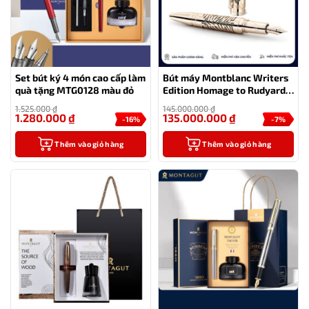
Set bút ký 4 món cao cấp làm
Bút máy Montblanc Writers
quà tặng MTG0128 màu đỏ
Edition Homage to Rudyard
Kipling 1895 Fountain Pen
1.525.000
₫
145.000.000
₫
MB119863
1.280.000
₫
135.000.000
₫
-16%
-7%
Thêm vào giỏ hàng
Thêm vào giỏ hàng