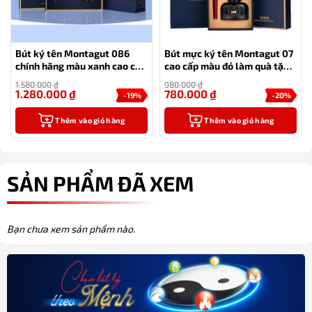
Bút ký tên Montagut 086
Bút mực ký tên Montagut 07
chính hãng màu xanh cao cấp
cao cấp màu đỏ làm quà tặng
(tặng kèm 1 lọ mực và 2 ngòi
sếp – tặng kèm 1 lọ mực
1.580.000
₫
980.000
₫
thay thế)
1.280.000
₫
780.000
₫
-19%
-20%
Thêm vào giỏ hàng
Thêm vào giỏ hàng
SẢN PHẨM ĐÃ XEM
Bạn chưa xem sản phẩm nào.