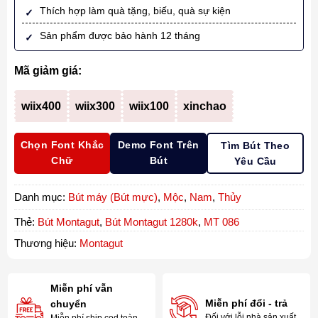
Thích hợp làm quà tặng, biếu, quà sự kiện
Sản phẩm được bảo hành 12 tháng
Mã giảm giá:
wiix400
wiix300
wiix100
xinchao
Chọn Font Khắc
Demo Font Trên
Tìm Bút Theo
Chữ
Bút
Yêu Cầu
Danh mục:
Bút máy (Bút mực)
,
Mộc
,
Nam
,
Thủy
Thẻ:
Bút Montagut
,
Bút Montagut 1280k
,
MT 086
Thương hiệu:
Montagut
Miễn phí vẫn
Miễn phí đổi - trả
chuyển
Đối với lỗi nhà sản xuất