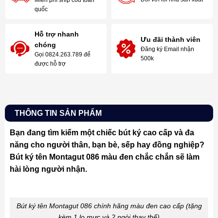
Miễn phí ship cod toàn
quốc
Hỗ trợ nhanh
Ưu đãi thành viên
chóng
Đăng ký Email nhận
Gọi 0824.263.789 để
500k
được hỗ trợ
THÔNG TIN SẢN PHẨM
Bạn đang tìm kiếm một chiếc bút ký cao cấp và đa
năng cho người thân, bạn bè, sếp hay đồng nghiệp?
Bút ký tên Montagut 086 màu đen chắc chắn sẽ làm
hài lòng người nhận.
Bút ký tên Montagut 086 chính hãng màu đen cao cấp (tặng
kèm 1 lọ mực và 2 ngòi thay thế)