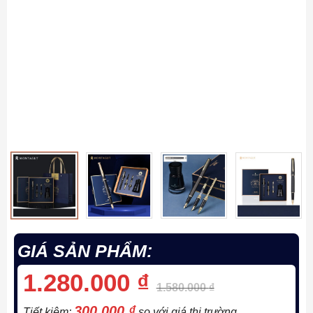
GIÁ SẢN PHẨM:
1.280.000
₫
1.580.000
₫
300.000
₫
Tiết kiệm:
so với giá thị trường