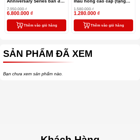
Anniversary Series bản đặc
màu hồng cao cấp (tặng
biệt kỷ niệm 140 năm của
kèm 1 lọ mực và 2 ngòi
7.950.000
₫
1.580.000
₫
hãng
thay thế)
6.800.000
₫
1.280.000
₫
-14%
-19%
Thêm vào giỏ hàng
Thêm vào giỏ hàng
SẢN PHẨM ĐÃ XEM
Bạn chưa xem sản phẩm nào.
Khách Hàng