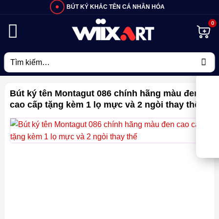
Bỏ
BÚT KÝ KHẮC TÊN CÁ NHÂN HÓA
qua
nội
dung
Tìm
kiếm:
Bút ký tên Montagut 086 chính hãng màu đen
cao cấp tặng kèm 1 lọ mực và 2 ngòi thay thế