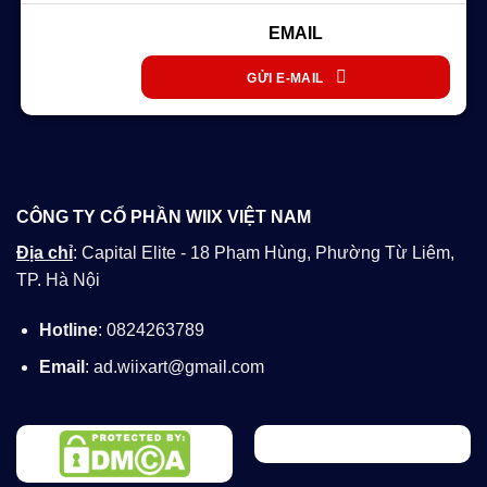
EMAIL
GỬI E-MAIL
CÔNG TY CỔ PHẦN WIIX VIỆT NAM
Địa chỉ
: Capital Elite - 18 Phạm Hùng, Phường Từ Liêm,
TP. Hà Nội
Hotline
: 0824263789
Email
: ad.wiixart@gmail.com