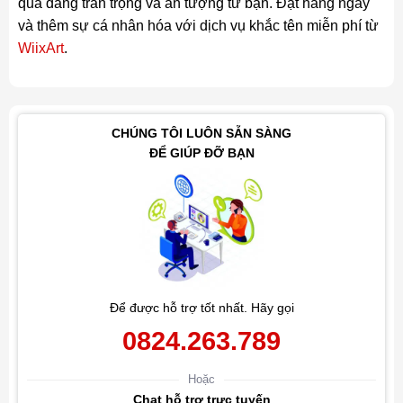
quà đáng trân trọng và ấn tượng từ bạn. Đặt hàng ngay
và thêm sự cá nhân hóa với dịch vụ khắc tên miễn phí từ
WiixArt
.
CHÚNG TÔI LUÔN SẴN SÀNG
ĐỂ GIÚP ĐỠ BẠN
Để được hỗ trợ tốt nhất. Hãy gọi
0824.263.789
Hoặc
Chat hỗ trợ trực tuyến