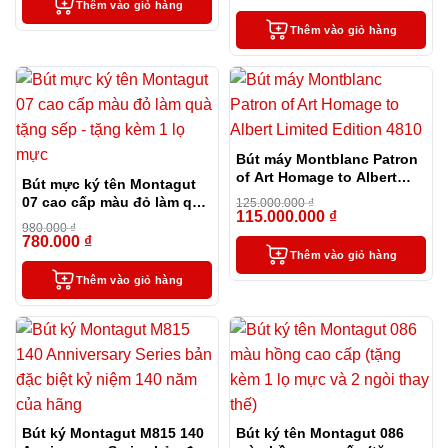
Thêm vào giỏ hàng
Thêm vào giỏ hàng
Bút máy Montblanc Patron
of Art Homage to Albert
Bút mực ký tên Montagut
Limited Edition 4810
07 cao cấp màu đỏ làm quà
125.000.000
₫
115.000.000
₫
tặng sếp – tặng kèm 1 lọ
-8%
980.000
₫
mực
780.000
₫
-20%
Thêm vào giỏ hàng
Thêm vào giỏ hàng
Bút ký Montagut M815 140
Bút ký tên Montagut 086