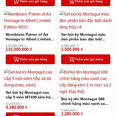
Thêm vào giỏ hàng
Thêm vào giỏ hàng
Montblanc Patron of Art
Set bút ký Montagut màu
Homage to Albert Limited
đen phiên bản đặc biệt
Edition 4810
dành tặng thầy cô
125.000.000
₫
2.950.000
₫
115.000.000
₫
2.500.000
₫
-8%
-15%
Thêm vào giỏ hàng
Thêm vào giỏ hàng
Set bút ký Montagut cao
cấp 5 món MT430 kèm hộp
Bút ký tên Montagut 086
và túi đựng màu xanh
chính hãng màu xanh cao
5.100.000
₫
4.380.000
₫
-14%
cấp (tặng kèm 1 lọ mực và
1.580.000
₫
2 ngòi thay thế)
1.280.000
₫
-19%