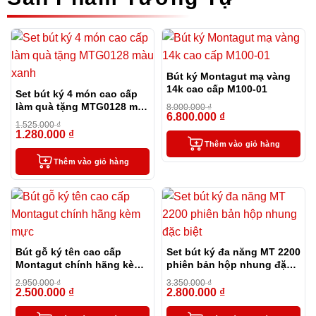
Bút ký Montagut mạ vàng
14k cao cấp M100-01
Set bút ký 4 món cao cấp
làm quà tặng MTG0128 màu
8.000.000
₫
6.800.000
₫
xanh
-15%
1.525.000
₫
1.280.000
₫
-16%
Thêm vào giỏ hàng
Thêm vào giỏ hàng
Bút gỗ ký tên cao cấp
Set bút ký đa năng MT 2200
Montagut chính hãng kèm
phiên bản hộp nhung đặc
mực
biệt
2.950.000
₫
3.350.000
₫
2.500.000
₫
2.800.000
₫
-15%
-16%