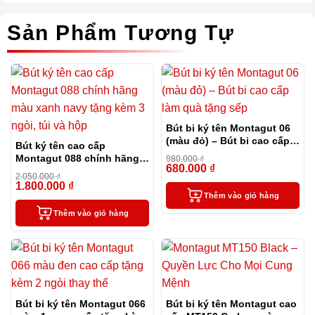
Sản Phẩm Tương Tự
Bút bi ký tên Montagut 06
(màu đỏ) – Bút bi cao cấp
Bút ký tên cao cấp
làm quà tặng sếp
Montagut 088 chính hãng
980.000
₫
680.000
₫
màu xanh navy tặng kèm 3
-31%
2.050.000
₫
ngòi, túi và hộp
1.800.000
₫
-12%
Thêm vào giỏ hàng
Thêm vào giỏ hàng
Bút bi ký tên Montagut 066
Bút bi ký tên Montagut cao