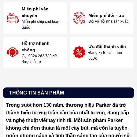
Miễn phí vẫn
Miễn phí đổi - trả
chuyển
Đối với lỗi nhà sản xuất
Miễn phí ship cod toàn
quốc
Hỗ trợ nhanh
Ưu đãi thành viên
chóng
Đăng ký Email nhận
Gọi 0824.263.789 để
500k
được hỗ trợ
THÔNG TIN SẢN PHẨM
Trong suốt hơn 130 năm, thương hiệu Parker đã trở
thành biểu tượng toàn cầu của chất lượng, đẳng cấp
và nghệ thuật viết tay tinh tế. Mỗi sản phẩm Parker
không chỉ đơn thuần là một cây bút, mà còn là tuyên
ngôn phong cách và tinh thần sáng tạo của người sử