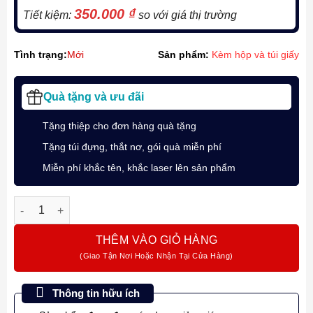
350.000
₫
Tiết kiệm:
so với giá thị trường
Tình trạng:
Mới
Sản phẩm:
Kèm hộp và túi giấy
Quà tặng và ưu đãi
Tặng thiệp cho đơn hàng quà tặng
Tặng túi đựng, thắt nơ, gói quà miễn phí
Miễn phí khắc tên, khắc laser lên sản phẩm
Giftset - Bộ quà bút bi ký tên Parker IM MGEY BT M BLU TB 2
THÊM VÀO GIỎ HÀNG
Thông tin hữu ích