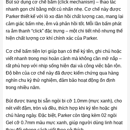
Bút sử dụng cơ chế bấm (click mechanism) – thao tác
nhanh gọn chỉ bằng một cú nhấn nhẹ. Cơ chế này được
Parker thiết kế với lò xo đàn hồi chất lượng cao, mang lại
cảm giác bấm nhẹ, êm và phản hồi tốt. Mỗi lần bấm phát
ra âm thanh “click” đặc trưng – một chi tiết nhỏ nhưng thể
hiện chất lượng cơ khí chính xác của Parker.
Cơ chế bấm tiện lợi giúp bạn có thể ký tên, ghi chú hoặc
viết nhanh trong mọi hoàn cảnh mà không cần mở nắp –
rất phù hợp với nhịp sống hiện đại và công việc bận rộn.
Độ bền của cơ chế này đã được kiểm chứng qua hàng
nghìn chu kỳ thử nghiệm, đảm bảo hoạt động ổn định
trong nhiều năm.
Bút được trang bị sẵn ngòi bi cỡ 1.0mm (mực xanh), cho
nét viết đậm, tròn và đều, thích hợp khi ký tên hoặc ghi
chú hàng ngày. Đặc biệt, Parker còn tặng kèm 02 ngòi
Gel cỡ 0.7mm màu mực xanh, giúp người dùng linh hoạt
thay đổi phong cách viết theo sở thích.