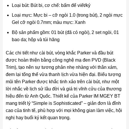
Loại bút: Bút bi, cơ chế: bấm để viết/ký
Loại mực: Mực bi – cỡ ngòi 1.0 (trong bút), 2 ngòi mực
Gel cỡ ngòi 0.7mm; màu mực: Xanh
Bộ sản phẩm gồm: 01 bút (đã có ngòi), 2 set ngòi, 01
bao da; hộp và túi hãng
Các chi tiết như cài bút, vòng khắc Parker và đầu bút
được hoàn thiện bằng công nghệ mạ đen PVD (Black
Trim), tạo nên sự tương phản nhẹ nhàng với thân xám,
đem lại tổng thể vừa thanh lịch vừa hiện đại. Biểu tượng
mũi tên Parker được khắc tinh xảo trên cài bút, như một
lời nhắc về lịch sử lâu đời và giá trị vĩnh cửu của thương
hiệu đến từ Anh Quốc. Thiết kế của Parker IM MGEY BT
mang triết lý “Simple is Sophisticated” – giản đơn là đỉnh
cao của tinh tế, phù hợp với mọi không gian làm việc, hội
nghị hay buổi ký kết quan trọng.