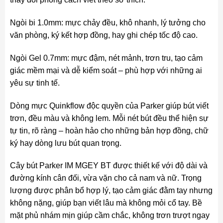
Ngòi bi 1.0mm: mực chảy đều, khô nhanh, lý tưởng cho
văn phòng, ký kết hợp đồng, hay ghi chép tốc độ cao.
Ngòi Gel 0.7mm: mực đậm, nét mảnh, trơn tru, tạo cảm
giác mềm mại và dễ kiểm soát – phù hợp với những ai
yêu sự tinh tế.
Dòng mực Quinkflow độc quyền của Parker giúp bút viết
trơn, đều màu và không lem. Mỗi nét bút đều thể hiện sự
tự tin, rõ ràng – hoàn hảo cho những bản hợp đồng, chữ
ký hay dòng lưu bút quan trọng.
Cây bút Parker IM MGEY BT được thiết kế với độ dài và
đường kính cân đối, vừa vặn cho cả nam và nữ. Trọng
lượng được phân bổ hợp lý, tạo cảm giác đằm tay nhưng
không nặng, giúp bạn viết lâu mà không mỏi cổ tay. Bề
mặt phủ nhám mịn giúp cầm chắc, không trơn trượt ngay