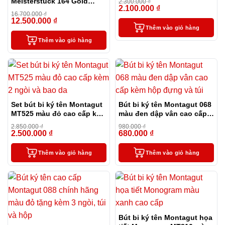
Meisterstück 164 Gold
2.300.000
₫
2.100.000
₫
Coated Classique
-9%
16.700.000
₫
12.500.000
₫
-25%
Thêm vào giỏ hàng
Thêm vào giỏ hàng
Set bút bi ký tên Montagut
Bút bi ký tên Montagut 068
MT525 màu đỏ cao cấp kèm
màu đen dập vân cao cấp
2 ngòi và bao da
kèm hộp đựng và túi
2.850.000
₫
980.000
₫
2.500.000
₫
680.000
₫
-12%
-31%
Thêm vào giỏ hàng
Thêm vào giỏ hàng
Bút bi ký tên Montagut họa