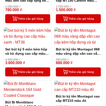
màu đen cao cấp tặng kèm
cấp MT150 Carbon màu
2 ngòi thay thế
đen
1.080.000
₫
1.750.000
₫
780.000
₫
1.500.000
₫
-28%
-14%
Thêm vào giỏ hàng
Thêm vào giỏ hàng
Set bút ký 5 món kèm hộp
Bút bi ký tên Montagut 068
và túi đựng cao cấp màu
màu vàng dập vân cao cấp
xanh – MT36
kèm hộp đựng và túi
4.300.000
₫
980.000
₫
3.600.000
₫
680.000
₫
-16%
-31%
Thêm vào giỏ hàng
Thêm vào giỏ hàng
Bút bi ký tên Montagut cao
cấp MT210 màu đỏ
Bút Bi Montblanc