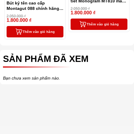
tiết Monogram MT810 màu
Bút ký tên cao cấp
xanh cao cấp
Montagut 088 chính hãng
2.050.000
₫
1.800.000
₫
màu đỏ tặng kèm 3 ngòi,
-12%
2.050.000
₫
túi và hộp
1.800.000
₫
-12%
Thêm vào giỏ hàng
Thêm vào giỏ hàng
SẢN PHẨM ĐÃ XEM
Bạn chưa xem sản phẩm nào.