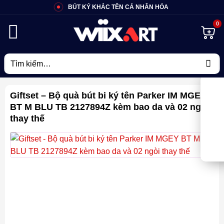
Bỏ
BÚT KÝ KHẮC TÊN CÁ NHÂN HÓA
qua
nội
dung
Tìm
kiếm:
Giftset – Bộ quà bút bi ký tên Parker IM MGEY
BT M BLU TB 2127894Z kèm bao da và 02 ngòi
thay thế