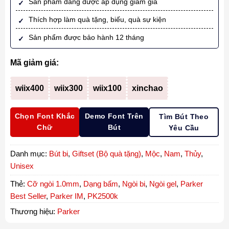
Sản phẩm đang được áp dụng giảm giá
Thích hợp làm quà tặng, biếu, quà sự kiện
Sản phẩm được bảo hành 12 tháng
Mã giảm giá:
wiix400
wiix300
wiix100
xinchao
Chọn Font Khắc
Demo Font Trên
Tìm Bút Theo
Chữ
Bút
Yêu Cầu
Danh mục:
Bút bi
,
Giftset (Bộ quà tặng)
,
Mộc
,
Nam
,
Thủy
,
Unisex
Thẻ:
Cỡ ngòi 1.0mm
,
Dạng bấm
,
Ngòi bi
,
Ngòi gel
,
Parker
Best Seller
,
Parker IM
,
PK2500k
Thương hiệu:
Parker