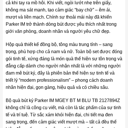
cả khi tay ra mồ hôi. Khi viết, ngòi lướt nhẹ trên giấy,
không ma sát mạnh, tạo cảm giác “bay chữ” – êm ái,
mượt và liền mạch. Chính sự thoải mái này đã khiến
Parker IM trở thành dòng bút được yêu thích nhất trong
giới văn phòng, doanh nhân và người yêu chữ đẹp.
Hộp quà thiết kế đồng bộ, tông màu trung tính – sang
trọng, phù hợp cho cả nam và nữ. Toàn bộ set được đóng
gói tinh tế, xứng đáng là món quà thể hiện sự tôn trọng và
đẳng cấp dành cho người nhận nhất là với những người
đam mê bút ký, đây là phiên bản thể hiện sự tinh tế và
triết lý “modern professionalism” – phong cách doanh
nhân hiện đại, gọn gàng, hiệu quả và có chiều sâu.
Bộ quà bút ký Parker IM MGEY BT M BLU TB 2127894Z
không chỉ là công cụ viết, mà còn là tác phẩm của sự tinh
tế và trí tuệ. Từ sắc xám khói hiện đại, chi tiết mạ đen
sang trọng, đến cảm giác viết mượt mà – tất cả đều thể