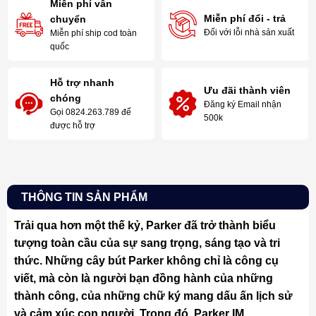
Miễn phí vẫn
Miễn phí đổi - trả
chuyển
Đối với lỗi nhà sản xuất
Miễn phí ship cod toàn
quốc
Hỗ trợ nhanh
Ưu đãi thành viên
chóng
Đăng ký Email nhận
Gọi 0824.263.789 để
500k
được hỗ trợ
THÔNG TIN SẢN PHẨM
Trải qua hơn một thế kỷ, Parker đã trở thành biểu
tượng toàn cầu của sự sang trọng, sáng tạo và tri
thức. Những cây bút Parker không chỉ là công cụ
viết, mà còn là người bạn đồng hành của những
thành công, của những chữ ký mang dấu ấn lịch sử
và cảm xúc con người. Trong đó, Parker IM