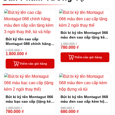
Bút bi ký tên Montagut 066
màu đen cao cấp tặng kèm
Bút ký tên cao cấp
2 ngòi thay thế
Montagut 088 chính hãng
1.080.000
₫
780.000
₫
màu đen nắp vân tặng kèm
-28%
2.025.000
₫
3 ngòi thay thế, túi và hộp
1.800.000
₫
-11%
Thêm vào giỏ hàng
Thêm vào giỏ hàng
Bút bi ký tên Montagut 066
Bút bi ký tên Montagut 068
màu bạc cao cấp (tặng kèm
màu đen cao cấp kèm hộp
2 ngòi thay thế)
đựng và túi
1.080.000
₫
980.000
₫
780.000
₫
680.000
₫
-28%
-31%