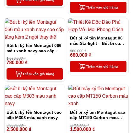
Thêm vào giỏ hàng
Thêm vào giỏ hàng
Bút bi ký tên Montagut 06
màu Starlight – Bút bi cao
Bút bi ký tên Montagut 066
cấp làm quà tặng sếp
màu xanh navy cao cấp
980.000
₫
680.000
₫
tặng kèm 2 ngòi thay thế
-31%
1.080.000
₫
780.000
₫
-28%
Thêm vào giỏ hàng
Thêm vào giỏ hàng
Bút bi ký tên Montagut cao
Bút bi ký tên Montagut cao
cấp M303 màu xanh navy
cấp MT150 Carbon màu
xanh
2.950.000
₫
1.750.000
₫
2.500.000
₫
1.500.000
₫
-15%
-14%