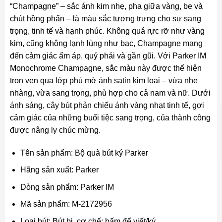
“Champagne” – sắc ánh kim nhẹ, pha giữa vàng, be và
chút hồng phấn – là màu sắc tượng trưng cho sự sang
trọng, tinh tế và hạnh phúc. Không quá rực rỡ như vàng
kim, cũng không lạnh lùng như bạc, Champagne mang
đến cảm giác ấm áp, quý phái và gần gũi. Với Parker IM
Monochrome Champagne, sắc màu này được thể hiện
trọn vẹn qua lớp phủ mờ ánh satin kim loại – vừa nhẹ
nhàng, vừa sang trọng, phù hợp cho cả nam và nữ. Dưới
ánh sáng, cây bút phản chiếu ánh vàng nhạt tinh tế, gợi
cảm giác của những buổi tiệc sang trọng, của thành công
được nâng ly chúc mừng.
Tên sản phẩm: Bộ quà bút ký Parker
Hãng sản xuất: Parker
Dòng sản phẩm: Parker IM
Mã sản phẩm: M-2172956
Loại bút: Bút bi, cơ chế: bấm để viết/ký