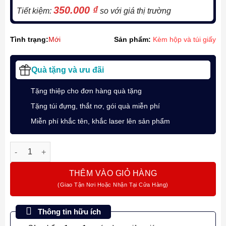
350.000
₫
Tiết kiệm:
so với giá thị trường
Tình trạng:
Mới
Sản phẩm:
Kèm hộp và túi giấy
Quà tặng và ưu đãi
Tặng thiệp cho đơn hàng quà tặng
Tặng túi đựng, thắt nơ, gói quà miễn phí
Miễn phí khắc tên, khắc laser lên sản phẩm
Giftset - Bộ quà bút bi ký tên Parker IM Monochrome Champag
THÊM VÀO GIỎ HÀNG
Thông tin hữu ích