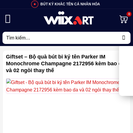
Bỏ
BÚT KÝ KHẮC TÊN CÁ NHÂN HÓA
qua
nội
dung
Tìm
kiếm:
Giftset – Bộ quà bút bi ký tên Parker IM
Monochrome Champagne 2172956 kèm bao da
và 02 ngòi thay thế