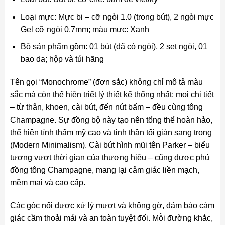
Loại mực: Mực bi – cỡ ngòi 1.0 (trong bút), 2 ngòi mực
Gel cỡ ngòi 0.7mm; màu mực: Xanh
Bộ sản phẩm gồm: 01 bút (đã có ngòi), 2 set ngòi, 01
bao da; hộp và túi hãng
Tên gọi “Monochrome” (đơn sắc) không chỉ mô tả màu
sắc mà còn thể hiện triết lý thiết kế thống nhất: mọi chi tiết
– từ thân, khoen, cài bút, đến nút bấm – đều cùng tông
Champagne. Sự đồng bộ này tạo nên tổng thể hoàn hảo,
thể hiện tính thẩm mỹ cao và tinh thần tối giản sang trọng
(Modern Minimalism). Cài bút hình mũi tên Parker – biểu
tượng vượt thời gian của thương hiệu – cũng được phủ
đồng tông Champagne, mang lại cảm giác liền mạch,
mềm mại và cao cấp.
Các góc nối được xử lý mượt và không gờ, đảm bảo cảm
giác cầm thoải mái và an toàn tuyệt đối. Mỗi đường khắc,