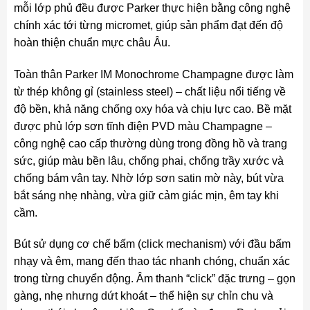
mỗi lớp phủ đều được Parker thực hiện bằng công nghệ
chính xác tới từng micromet, giúp sản phẩm đạt đến độ
hoàn thiện chuẩn mực châu Âu.
Toàn thân Parker IM Monochrome Champagne được làm
từ thép không gỉ (stainless steel) – chất liệu nổi tiếng về
độ bền, khả năng chống oxy hóa và chịu lực cao. Bề mặt
được phủ lớp sơn tĩnh điện PVD màu Champagne –
công nghệ cao cấp thường dùng trong đồng hồ và trang
sức, giúp màu bền lâu, chống phai, chống trầy xước và
chống bám vân tay. Nhờ lớp sơn satin mờ này, bút vừa
bắt sáng nhẹ nhàng, vừa giữ cảm giác mịn, êm tay khi
cầm.
Bút sử dụng cơ chế bấm (click mechanism) với đầu bấm
nhạy và êm, mang đến thao tác nhanh chóng, chuẩn xác
trong từng chuyển động. Âm thanh “click” đặc trưng – gọn
gàng, nhẹ nhưng dứt khoát – thể hiện sự chỉn chu và