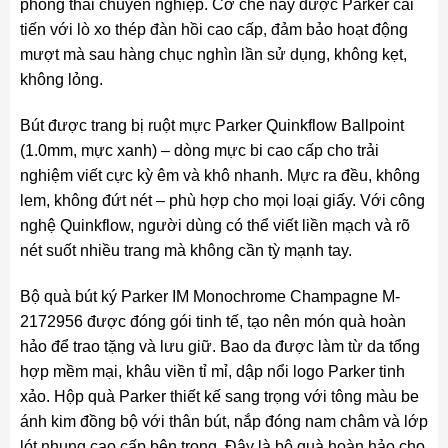
phong thái chuyên nghiệp. Cơ chế này được Parker cải
tiến với lò xo thép đàn hồi cao cấp, đảm bảo hoạt động
mượt mà sau hàng chục nghìn lần sử dụng, không kẹt,
không lỏng.
Bút được trang bị ruột mực Parker Quinkflow Ballpoint
(1.0mm, mực xanh) – dòng mực bi cao cấp cho trải
nghiệm viết cực kỳ êm và khô nhanh. Mực ra đều, không
lem, không đứt nét – phù hợp cho mọi loại giấy. Với công
nghệ Quinkflow, người dùng có thể viết liền mạch và rõ
nét suốt nhiều trang mà không cần tỳ mạnh tay.
Bộ quà bút ký Parker IM Monochrome Champagne M-
2172956 được đóng gói tinh tế, tạo nên món quà hoàn
hảo để trao tặng và lưu giữ. Bao da được làm từ da tổng
hợp mềm mại, khâu viền tỉ mỉ, dập nổi logo Parker tinh
xảo. Hộp quà Parker thiết kế sang trọng với tông màu be
ánh kim đồng bộ với thân bút, nắp đóng nam châm và lớp
lót nhung cao cấp bên trong. Đây là bộ quà hoàn hảo cho