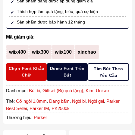
Sản phẩm đang được áp dụng giảm giá
Thích hợp làm quà tặng, biếu, quà sự kiện
Sản phẩm được bảo hành 12 tháng
Mã giảm giá:
wiix400
wiix300
wiix100
xinchao
Chọn Font Khắc
Demo Font Trên
Tìm Bút Theo
Chữ
Bút
Yêu Cầu
Danh mục:
Bút bi
,
Giftset (Bộ quà tặng)
,
Kim
,
Unisex
Thẻ:
Cỡ ngòi 1.0mm
,
Dạng bấm
,
Ngòi bi
,
Ngòi gel
,
Parker
Best Seller
,
Parker IM
,
PK2500k
Thương hiệu:
Parker