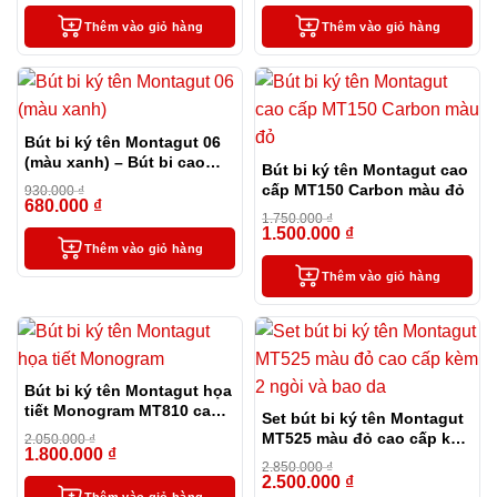
Thêm vào giỏ hàng
Thêm vào giỏ hàng
Bút bi ký tên Montagut 06
(màu xanh) – Bút bi cao
Bút bi ký tên Montagut cao
cấp làm quà tặng sếp
cấp MT150 Carbon màu đỏ
930.000
₫
680.000
₫
-27%
1.750.000
₫
1.500.000
₫
-14%
Thêm vào giỏ hàng
Thêm vào giỏ hàng
Bút bi ký tên Montagut họa
tiết Monogram MT810 cao
Set bút bi ký tên Montagut
cấp (màu đen)
MT525 màu đỏ cao cấp kèm
2.050.000
₫
1.800.000
₫
-12%
2 ngòi và bao da
2.850.000
₫
2.500.000
₫
-12%