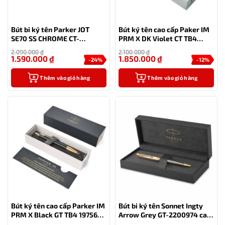
Bút bi ký tên Parker JOT
Bút ký tên cao cấp Paker IM
SE70 SS CHROME CT-
PRM X DK Violet CT TB4
2205530 cao cấp
1975654 chính hãng
2.090.000
₫
2.100.000
₫
1.590.000
₫
1.850.000
₫
-24%
-12%
Thêm vào giỏ hàng
Thêm vào giỏ hàng
Bút ký tên cao cấp Parker IM
Bút bi ký tên Sonnet Ingty
PRM X Black GT TB4 1975662
Arrow Grey GT-2200974 cao
chính hãng
cấp