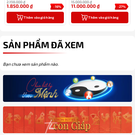
2.198.000
₫
15.000.000
₫
1.850.000
₫
11.000.000
₫
-16%
-27%
Thêm vào giỏ hàng
Thêm vào giỏ hàng
SẢN PHẨM ĐÃ XEM
Bạn chưa xem sản phẩm nào.