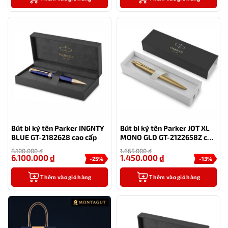
Bút bi ký tên Parker INGNTY
Bút bi ký tên Parker JOT XL
BLUE GT-2182628 cao cấp
MONO GLD GT-2122658Z cao
cấp
8.100.000
₫
1.665.000
₫
6.100.000
₫
1.450.000
₫
-25%
-13%
Thêm vào giỏ hàng
Thêm vào giỏ hàng