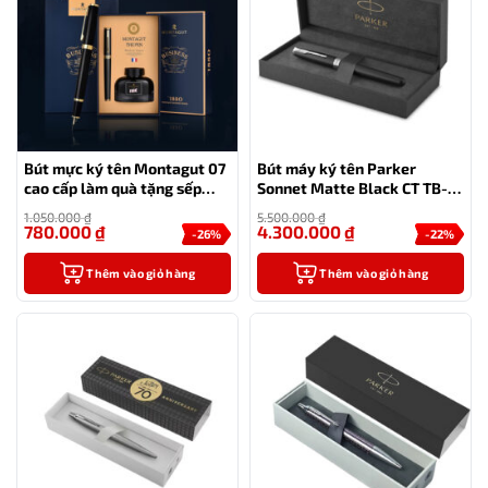
Bút mực ký tên Montagut 07
Bút máy ký tên Parker
cao cấp làm quà tặng sếp
Sonnet Matte Black CT TB-
(tặng kèm 1 lọ mực)
1931522 chính hãng
1.050.000
₫
5.500.000
₫
780.000
₫
4.300.000
₫
-26%
-22%
Thêm vào giỏ hàng
Thêm vào giỏ hàng