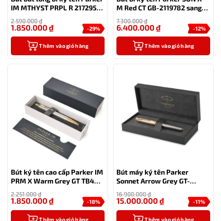
IM MTHYST PRPL R 2172950
M Red CT GB-2119782 sang
cao cấp
trọng
2.590.000
₫
7.300.000
₫
1.850.000
₫
6.400.000
₫
-29%
-12%
Thêm vào giỏ hàng
Thêm vào giỏ hàng
Bút ký tên cao cấp Parker IM
Bút máy ký tên Parker
PRM X Warm Grey GT TB4
Sonnet Arrow Grey GT-
1975660 hàng chính hãng
2201039 cao cấp
2.251.000
₫
16.900.000
₫
1.850.000
₫
15.000.000
₫
-18%
-11%
Thêm vào giỏ hàng
Thêm vào giỏ hàng