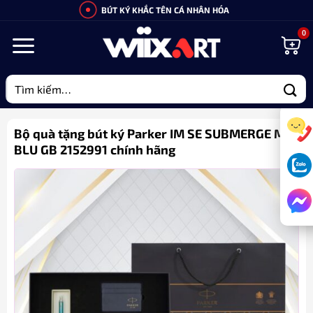
Bỏ
BÚT KÝ KHẮC TÊN CÁ NHÂN HÓA
qua
nội
dung
Tìm
kiếm:
Bộ quà tặng bút ký Parker IM SE SUBMERGE M
BLU GB 2152991 chính hãng