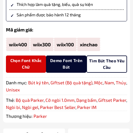
Thích hợp làm quà tặng, biếu, quà sự kiện
Sản phẩm được bảo hành 12 tháng
Mã giảm giá:
wiix400
wiix300
wiix100
xinchao
Chọn Font Khắc
Demo Font Trên
Tìm Bút Theo Yêu
Chữ
Bút
Cầu
Danh mục:
Bút ký tên
,
Giftset (Bộ quà tặng)
,
Mộc
,
Nam
,
Thủy
,
Unisex
Thẻ:
Bộ quà Parker
,
Cỡ ngòi 1.0mm
,
Dạng bấm
,
Giftset Parker
,
Ngòi bi
,
Ngòi gel
,
Parker Best Seller
,
Parker IM
Thương hiệu:
Parker