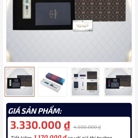
GIÁ SẢN PHẨM:
3.330.000
₫
4.500.000
₫
1.170.000
₫
Tiết kiệm:
so với giá thị trường