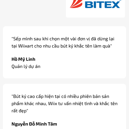
"Các dòng bút ký cao cấp được khắc tên miễn phí,
có gói quà và thắt nơ đẹp mắt, thích hợp làm quà
tặng, quà biếu."
Đỗ Cao Duy
Sale / Hà Nội
"Dòng bút ký tại Wiix có bản mạ vàng, ngòi vàng
18k sang trọng dùng làm quà biếu các đối tác của
công ty."