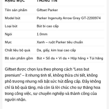
HẠNG MỤC
THÔNG TIN
Tên sản phẩm
Giftset Parker
Model bút
Parker Ingenuity Arrow Grey GT-2200974
Loại bút
Bút bi cao cấp
Ngòi
1.0mm
Mực
Xanh – ruột Parker tiêu chuẩn
Chất liệu bộ quà
Da, giấy, kim loại cao cấp
Bộ sản phẩm gồm
Bút + Sổ da + Ví da + Hộp hãng + Túi hãng
Giftset được chọn lựa theo phong cách “Less but
premium” – ít nhưng tinh tế, không thừa chi tiết, không
phô trương nhưng nổi bật sức hút đẳng cấp. Đây không
chỉ là bộ quà tặng, mà còn là lời chúc cho sự thăng hoa
trong công việc, sự chuyên nghiệp và thành công của
người nhận.