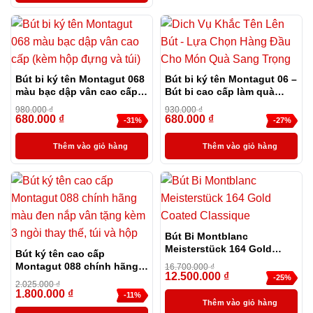
Bút bi ký tên Montagut 068
Bút bi ký tên Montagut 06 –
màu bạc dập vân cao cấp
Bút bi cao cấp làm quà
(kèm hộp đựng và túi)
tặng sếp
980.000
₫
930.000
₫
680.000
₫
680.000
₫
-31%
-27%
Thêm vào giỏ hàng
Thêm vào giỏ hàng
Bút Bi Montblanc
Meisterstück 164 Gold
Bút ký tên cao cấp
Coated Classique
Montagut 088 chính hãng
16.700.000
₫
12.500.000
₫
màu đen nắp vân tặng kèm
-25%
2.025.000
₫
3 ngòi thay thế, túi và hộp
1.800.000
₫
-11%
Thêm vào giỏ hàng