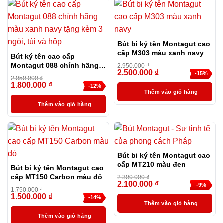
Bút bi ký tên Montagut cao
cấp M303 màu xanh navy
Bút ký tên cao cấp
Montagut 088 chính hãng
2.950.000
₫
2.500.000
₫
màu xanh navy tặng kèm 3
-15%
2.050.000
₫
ngòi, túi và hộp
1.800.000
₫
-12%
Thêm vào giỏ hàng
Thêm vào giỏ hàng
Bút bi ký tên Montagut cao
cấp MT210 màu đen
Bút bi ký tên Montagut cao
cấp MT150 Carbon màu đỏ
2.300.000
₫
2.100.000
₫
-9%
1.750.000
₫
1.500.000
₫
-14%
Thêm vào giỏ hàng
Thêm vào giỏ hàng