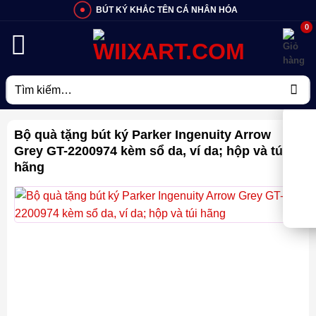
Bỏ
BÚT KÝ KHẮC TÊN CÁ NHÂN HÓA
qua
nội
dung
Tìm
kiếm:
Bộ quà tặng bút ký Parker Ingenuity Arrow
Grey GT-2200974 kèm sổ da, ví da; hộp và túi
hãng