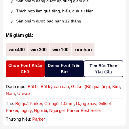
Sản phẩm đang được áp dụng giảm giá
Thích hợp làm quà tặng, biếu, quà sự kiện
Sản phẩm được bảo hành 12 tháng
Mã giảm giá:
wiix400
wiix300
wiix100
xinchao
Chọn Font Khắc
Demo Font Trên
Tìm Bút Theo
Chữ
Bút
Yêu Cầu
Danh mục:
Bút bi
,
Bút ký cao cấp
,
Giftset (Bộ quà tặng)
,
Kim
,
Nam
,
Unisex
Thẻ:
Bộ quà Parker
,
Cỡ ngòi 1.0mm
,
Dạng xoay
,
Giftset
Parker
,
Ingnty
,
Ngòi bi
,
Ngòi gel
,
Parker Best Seller
Thương hiệu:
Parker