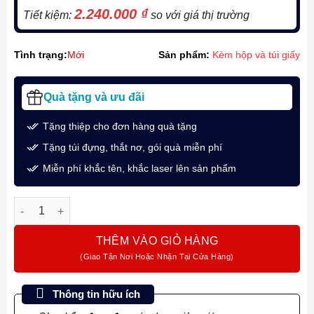
2.240.000
₫
Tiết kiệm:
so với giá thị trường
Tình trạng:
Mới
Sản phẩm:
Kèm hộp và túi giấy
Quà tặng và ưu đãi
Tặng thiệp cho đơn hàng quà tặng
Tặng túi đựng, thắt nơ, gói quà miễn phí
Miễn phí khắc tên, khắc laser lên sản phẩm
Bộ quà tặng bút ký Parker Ingenuity Arrow Grey GT-2200974 kè
THÊM VÀO GIỎ HÀNG
Thông tin hữu ích