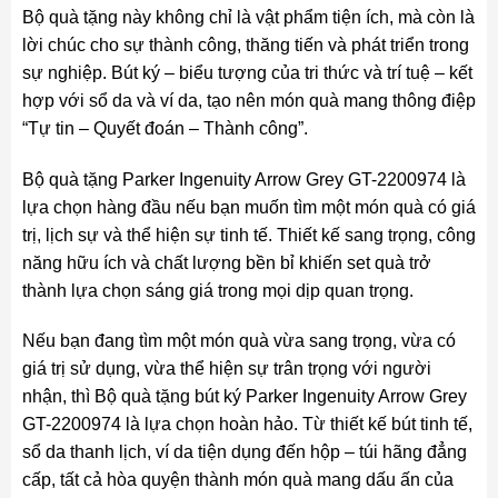
Bộ quà tặng này không chỉ là vật phẩm tiện ích, mà còn là
lời chúc cho sự thành công, thăng tiến và phát triển trong
sự nghiệp. Bút ký – biểu tượng của tri thức và trí tuệ – kết
hợp với sổ da và ví da, tạo nên món quà mang thông điệp
“Tự tin – Quyết đoán – Thành công”.
Bộ quà tặng Parker Ingenuity Arrow Grey GT-2200974 là
lựa chọn hàng đầu nếu bạn muốn tìm một món quà có giá
trị, lịch sự và thể hiện sự tinh tế. Thiết kế sang trọng, công
năng hữu ích và chất lượng bền bỉ khiến set quà trở
thành lựa chọn sáng giá trong mọi dịp quan trọng.
Nếu bạn đang tìm một món quà vừa sang trọng, vừa có
giá trị sử dụng, vừa thể hiện sự trân trọng với người
nhận, thì Bộ quà tặng bút ký Parker Ingenuity Arrow Grey
GT-2200974 là lựa chọn hoàn hảo. Từ thiết kế bút tinh tế,
sổ da thanh lịch, ví da tiện dụng đến hộp – túi hãng đẳng
cấp, tất cả hòa quyện thành món quà mang dấu ấn của