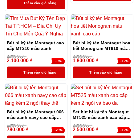
Thêm vào giỏ hàng
Bút bi ký tên Montagut cao
Bút bi ký tên Montagut họa
cấp MT210 màu xanh
tiết Monogram MT810 màu
xanh cao cấp
2.300.000
₫
2.050.000
₫
2.100.000
₫
1.800.000
₫
-9%
-12%
Thêm vào giỏ hàng
Thêm vào giỏ hàng
Bút bi ký tên Montagut 066
Set bút bi ký tên Montagut
màu xanh navy cao cấp
MT525 màu xanh cao cấp
tặng kèm 2 ngòi thay thế
kèm 2 ngòi và bao da
1.080.000
₫
2.850.000
₫
780.000
₫
2.500.000
₫
-28%
-12%