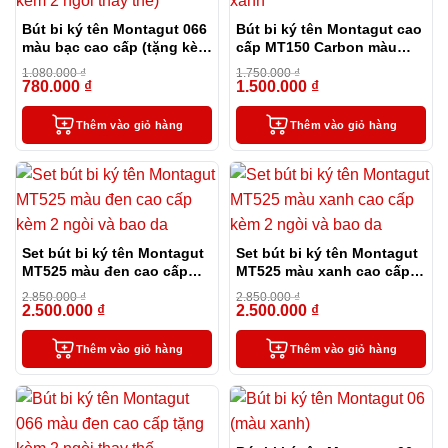
Bút bi ký tên Montagut 066
Bút bi ký tên Montagut cao
màu bạc cao cấp (tặng kèm
cấp MT150 Carbon màu
2 ngòi thay thế)
xanh
1.080.000
₫
1.750.000
₫
780.000
₫
1.500.000
₫
-28%
-14%
Thêm vào giỏ hàng
Thêm vào giỏ hàng
Set bút bi ký tên Montagut
Set bút bi ký tên Montagut
MT525 màu đen cao cấp
MT525 màu xanh cao cấp
kèm 2 ngòi và bao da
kèm 2 ngòi và bao da
2.850.000
₫
2.850.000
₫
2.500.000
₫
2.500.000
₫
-12%
-12%
Thêm vào giỏ hàng
Thêm vào giỏ hàng