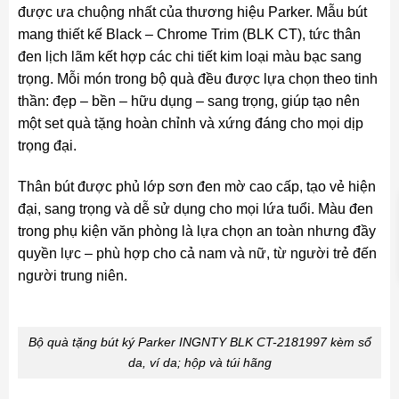
được ưa chuộng nhất của thương hiệu Parker. Mẫu bút
mang thiết kế Black – Chrome Trim (BLK CT), tức thân
đen lịch lãm kết hợp các chi tiết kim loại màu bạc sang
trọng. Mỗi món trong bộ quà đều được lựa chọn theo tinh
thần: đẹp – bền – hữu dụng – sang trọng, giúp tạo nên
một set quà tặng hoàn chỉnh và xứng đáng cho mọi dịp
trọng đại.
Thân bút được phủ lớp sơn đen mờ cao cấp, tạo vẻ hiện
đại, sang trọng và dễ sử dụng cho mọi lứa tuổi. Màu đen
trong phụ kiện văn phòng là lựa chọn an toàn nhưng đầy
quyền lực – phù hợp cho cả nam và nữ, từ người trẻ đến
người trung niên.
Bộ quà tặng bút ký Parker INGNTY BLK CT-2181997 kèm sổ
da, ví da; hộp và túi hãng