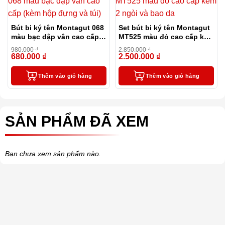
Bút bi ký tên Montagut 068
Set bút bi ký tên Montagut
màu bạc dập vân cao cấp
MT525 màu đỏ cao cấp kèm
(kèm hộp đựng và túi)
2 ngòi và bao da
980.000
₫
2.850.000
₫
680.000
₫
2.500.000
₫
-31%
-12%
Thêm vào giỏ hàng
Thêm vào giỏ hàng
SẢN PHẨM ĐÃ XEM
Bạn chưa xem sản phẩm nào.