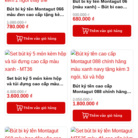
Bút bi ký tên Montagut 06
(màu xanh) – Bút bi cao
Bút bi ký tên Montagut 066
cấp làm quà tặng sếp
màu đen cao cấp tặng kèm
930.000
₫
680.000
₫
2 ngòi thay thế
-27%
1.080.000
₫
780.000
₫
-28%
Thêm vào giỏ hàng
Thêm vào giỏ hàng
Set bút ký 5 món kèm hộp
và túi đựng cao cấp màu
Bút ký tên cao cấp
xanh – MT36
Montagut 088 chính hãng
4.300.000
₫
3.600.000
₫
-16%
màu xanh navy tặng kèm 3
2.050.000
₫
ngòi, túi và hộp
1.800.000
₫
-12%
Thêm vào giỏ hàng
Thêm vào giỏ hàng