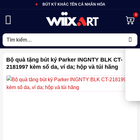
Bỏ
BÚT KÝ KHẮC TÊN CÁ NHÂN HÓA
qua
nội
dung
Tìm
kiếm:
Bộ quà tặng bút ký Parker INGNTY BLK CT-
2181997 kèm sổ da, ví da; hộp và túi hãng