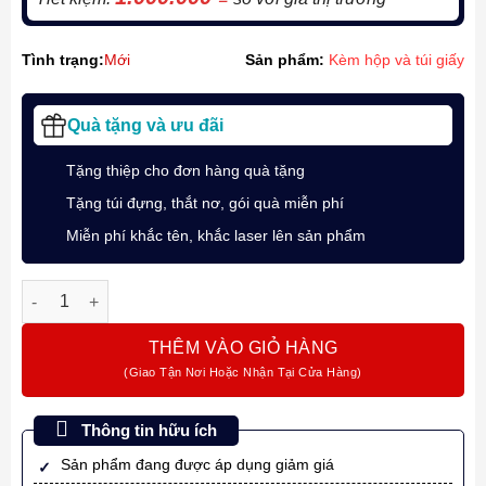
Tình trạng:
Mới
Sản phẩm:
Kèm hộp và túi giấy
Quà tặng và ưu đãi
Tặng thiệp cho đơn hàng quà tặng
Tặng túi đựng, thắt nơ, gói quà miễn phí
Miễn phí khắc tên, khắc laser lên sản phẩm
Bộ quà tặng bút ký Parker INGNTY BLK CT-2181997 kèm sổ da, 
THÊM VÀO GIỎ HÀNG
Thông tin hữu ích
Sản phẩm đang được áp dụng giảm giá