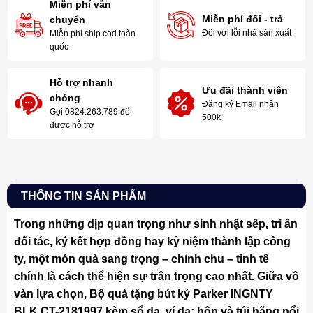
Miễn phí vẫn
Miễn phí đổi - trả
chuyển
Đối với lỗi nhà sản xuất
Miễn phí ship cod toàn
quốc
Hỗ trợ nhanh
Ưu đãi thành viên
chóng
Đăng ký Email nhận
Gọi 0824.263.789 để
500k
được hỗ trợ
THÔNG TIN SẢN PHẨM
Trong những dịp quan trọng như sinh nhật sếp, tri ân
đối tác, ký kết hợp đồng hay kỷ niệm thành lập công
ty, một món quà sang trọng – chỉnh chu – tinh tế
chính là cách thể hiện sự trân trọng cao nhất. Giữa vô
vàn lựa chọn, Bộ quà tặng bút ký Parker INGNTY
BLK CT-2181997 kèm sổ da, ví da; hộp và túi hãng nổi