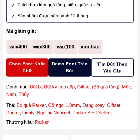
Thích hợp làm quà tặng, biếu, quà sự kiện
Sản phẩm được bảo hành 12 tháng
Mã giảm giá:
wiix400
wiix300
wiix100
xinchao
Chọn Font Khắc
Demo Font Trên
Tìm Bút Theo
Chữ
Bút
Yêu Cầu
Danh mục:
Bút bi
,
Bút ký cao cấp
,
Giftset (Bộ quà tặng)
,
Mộc
,
Nam
,
Thủy
Thẻ:
Bộ quà Parker
,
Cỡ ngòi 1.0mm
,
Dạng xoay
,
Giftset
Parker
,
Ingnty
,
Ngòi bi
,
Ngòi gel
,
Parker Best Seller
Thương hiệu:
Parker