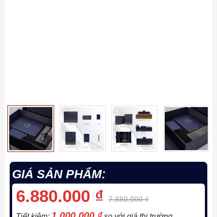
GIÁ SẢN PHẨM:
6.880.000
₫
7.880.000
₫
1.000.000
₫
Tiết kiệm:
so với giá thị trường