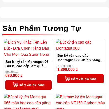
Sản Phẩm Tương Tự
Bút ký tên cao cấp
Montagut 088 chính hãng
Bút bi ký tên Montagut 06 –
màu đen tặng kèm 3 ngòi,
Bút bi cao cấp làm quà
2.050.000
₫
túi và hộp
1.800.000
₫
tặng sếp
-12%
930.000
₫
680.000
₫
-27%
Thêm vào giỏ hàng
Thêm vào giỏ hàng