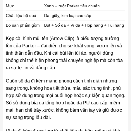
Mực
Xanh – ruột Parker tiêu chuẩn
Chất liệu bộ quà
Da, giấy, kim loại cao cấp
Bộ sản phẩm gồm
Bút + Sổ da + Ví da + Hộp hãng + Túi hãng
Kẹp cài hình mũi tên (Arrow Clip) là biểu tượng trường
tồn của Parker – đại diện cho sự khát vọng, vươn lên và
tinh thần dẫn đầu. Khi cài bút lên túi áo, người dùng
không chỉ thể hiện phong thái chuyên nghiệp mà còn tỏa
ra sự tự tin và đẳng cấp.
Cuốn sổ da đi kèm mang phong cách tinh giản nhưng
sang trọng, không họa tiết thừa, màu sắc trung tính, phù
hợp sử dụng trong mọi buổi họp hoặc sự kiện quan trọng.
Sổ sử dụng bìa da tổng hợp hoặc da PU cao cấp, mềm
mại, hạn chế trầy xước, không bám vân tay và giữ được
sự sang trọng lâu dài.
Ví da đi kèm được làm từ chất liệu da bền, mềm và khó