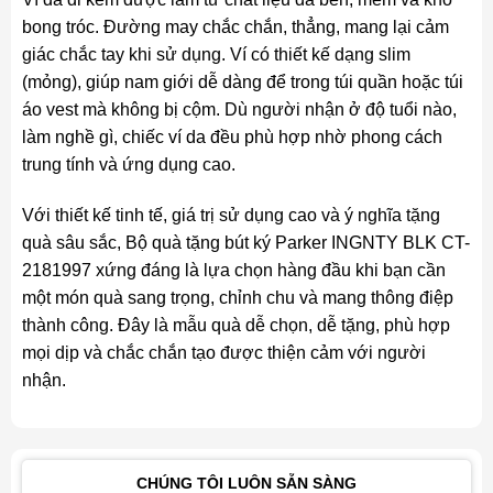
bong tróc. Đường may chắc chắn, thẳng, mang lại cảm
giác chắc tay khi sử dụng. Ví có thiết kế dạng slim
(mỏng), giúp nam giới dễ dàng để trong túi quần hoặc túi
áo vest mà không bị cộm. Dù người nhận ở độ tuổi nào,
làm nghề gì, chiếc ví da đều phù hợp nhờ phong cách
trung tính và ứng dụng cao.
Với thiết kế tinh tế, giá trị sử dụng cao và ý nghĩa tặng
quà sâu sắc, Bộ quà tặng bút ký Parker INGNTY BLK CT-
2181997 xứng đáng là lựa chọn hàng đầu khi bạn cần
một món quà sang trọng, chỉnh chu và mang thông điệp
thành công. Đây là mẫu quà dễ chọn, dễ tặng, phù hợp
mọi dịp và chắc chắn tạo được thiện cảm với người
nhận.
CHÚNG TÔI LUÔN SẴN SÀNG