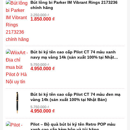
Bút lông bi Parker IM Vibrant Rings 2173236
chính hãng
2.250.000
₫
1.850.000
₫
-18%
Bút bi ký tên cao cấp Pilot CT 74 màu xanh
navy mạ vàng 14k (sản xuất 100% tại Nhật
Bản)
5.750.000
₫
4.950.000
₫
-14%
Bút bi ký tên cao cấp Pilot CT 74 màu đen mạ
vàng 14k (sản xuất 100% tại Nhật Bản)
5.750.000
₫
4.950.000
₫
-14%
Pilot – Bộ quà bút bi ký tên Retro POP màu
xanh cao cấp kèm hộp và túi hãng