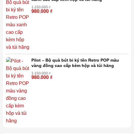
1.150.000
₫
980.000
₫
-15%
Pilot – Bộ quà bút bi ký tên Retro POP màu
vàng đồng cao cấp kèm hộp và túi hãng
1.150.000
₫
980.000
₫
-15%