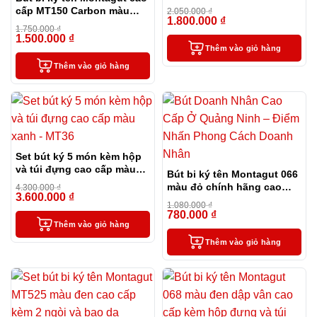
cấp (màu đen)
cấp MT150 Carbon màu
2.050.000
₫
1.800.000
₫
đen
-12%
1.750.000
₫
1.500.000
₫
-14%
Thêm vào giỏ hàng
Thêm vào giỏ hàng
Set bút ký 5 món kèm hộp
và túi đựng cao cấp màu
Bút bi ký tên Montagut 066
xanh – MT36
màu đỏ chính hãng cao
4.300.000
₫
3.600.000
₫
-16%
cấp tặng kèm 2 ngòi thay
1.080.000
₫
thế
780.000
₫
-28%
Thêm vào giỏ hàng
Thêm vào giỏ hàng