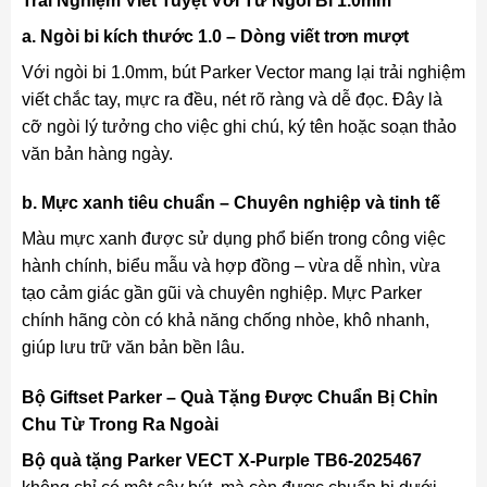
Trải Nghiệm Viết Tuyệt Vời Từ Ngòi Bi 1.0mm
a. Ngòi bi kích thước 1.0 – Dòng viết trơn mượt
Với ngòi bi 1.0mm, bút Parker Vector mang lại trải nghiệm
viết chắc tay, mực ra đều, nét rõ ràng và dễ đọc. Đây là
cỡ ngòi lý tưởng cho việc ghi chú, ký tên hoặc soạn thảo
văn bản hàng ngày.
b. Mực xanh tiêu chuẩn – Chuyên nghiệp và tinh tế
Màu mực xanh được sử dụng phổ biến trong công việc
hành chính, biểu mẫu và hợp đồng – vừa dễ nhìn, vừa
tạo cảm giác gần gũi và chuyên nghiệp. Mực Parker
chính hãng còn có khả năng chống nhòe, khô nhanh,
giúp lưu trữ văn bản bền lâu.
Bộ Giftset Parker – Quà Tặng Được Chuẩn Bị Chỉn
Chu Từ Trong Ra Ngoài
Bộ quà tặng Parker VECT X-Purple TB6-2025467