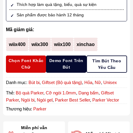
Thích hợp làm quà tặng, biếu, quà sự kiện
Sản phẩm được bảo hành 12 tháng
Mã giảm giá:
wiix400
wiix300
wiix100
xinchao
Chọn Font Khắc
Demo Font Trên
Tìm Bút Theo
Chữ
Bút
Yêu Cầu
Danh mục:
Bút bi
,
Giftset (Bộ quà tặng)
,
Hỏa
,
Nữ
,
Unisex
Thẻ:
Bộ quà Parker
,
Cỡ ngòi 1.0mm
,
Dạng bấm
,
Giftset
Parker
,
Ngòi bi
,
Ngòi gel
,
Parker Best Seller
,
Parker Vector
Thương hiệu:
Parker
Miễn phí vẫn