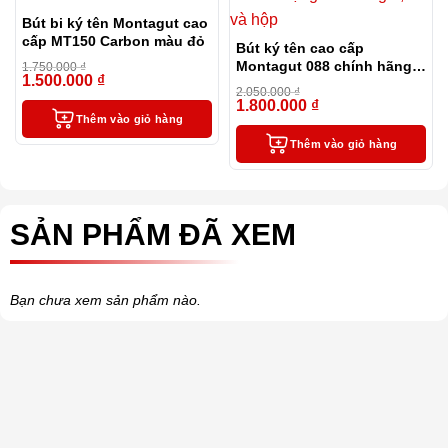
Bút bi ký tên Montagut cao
cấp MT150 Carbon màu đỏ
Bút ký tên cao cấp
Montagut 088 chính hãng
1.750.000
₫
1.500.000
₫
-14%
màu đỏ tặng kèm 3 ngòi,
2.050.000
₫
túi và hộp
1.800.000
₫
-12%
Thêm vào giỏ hàng
Thêm vào giỏ hàng
SẢN PHẨM ĐÃ XEM
Bạn chưa xem sản phẩm nào.