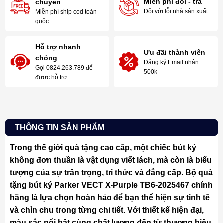
Miễn phí đổi - trả
chuyển
Đối với lỗi nhà sản xuất
Miễn phí ship cod toàn
quốc
Hỗ trợ nhanh
Ưu đãi thành viên
chóng
Đăng ký Email nhận
Gọi 0824.263.789 để
500k
được hỗ trợ
THÔNG TIN SẢN PHẨM
Trong thế giới quà tặng cao cấp, một chiếc bút ký
không đơn thuần là vật dụng viết lách, mà còn là biểu
tượng của sự trân trọng, tri thức và đẳng cấp. Bộ quà
tặng bút ký Parker VECT X-Purple TB6-2025467 chính
hãng là lựa chọn hoàn hảo để bạn thể hiện sự tinh tế
và chỉn chu trong từng chi tiết. Với thiết kế hiện đại,
màu sắc nổi bật cùng chất lượng đến từ thương hiệu