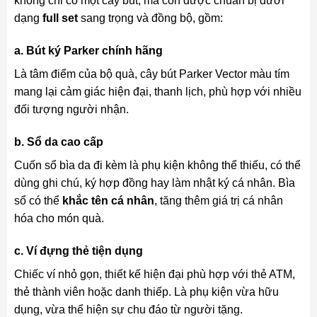
không chỉ có một cây bút, mà còn được chuẩn bị dưới
dạng
full set
sang trọng và đồng bộ, gồm:
a. Bút ký Parker chính hãng
Là tâm điểm của bộ quà, cây bút Parker Vector màu tím
mang lại cảm giác hiện đại, thanh lịch, phù hợp với nhiều
đối tượng người nhận.
b. Sổ da cao cấp
Cuốn sổ bìa da đi kèm là phụ kiện không thể thiếu, có thể
dùng ghi chú, ký hợp đồng hay làm nhật ký cá nhân. Bìa
sổ có thể
khắc tên cá nhân
, tăng thêm giá trị cá nhân
hóa cho món quà.
c. Ví đựng thẻ tiện dụng
Chiếc ví nhỏ gọn, thiết kế hiện đại phù hợp với thẻ ATM,
thẻ thành viên hoặc danh thiếp. Là phụ kiện vừa hữu
dụng, vừa thể hiện sự chu đáo từ người tặng.