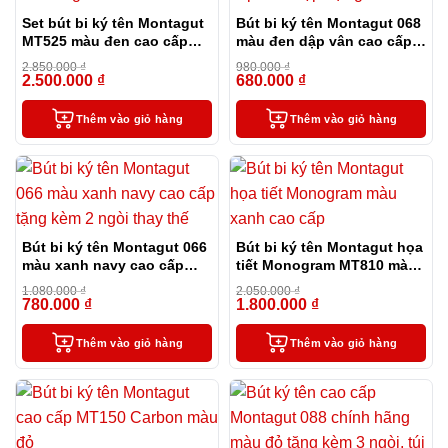
Set bút bi ký tên Montagut
Bút bi ký tên Montagut 068
MT525 màu đen cao cấp
màu đen dập vân cao cấp
kèm 2 ngòi và bao da
kèm hộp đựng và túi
2.850.000
₫
980.000
₫
2.500.000
₫
680.000
₫
-12%
-31%
Thêm vào giỏ hàng
Thêm vào giỏ hàng
Bút bi ký tên Montagut 066
Bút bi ký tên Montagut họa
màu xanh navy cao cấp
tiết Monogram MT810 màu
tặng kèm 2 ngòi thay thế
xanh cao cấp
1.080.000
₫
2.050.000
₫
780.000
₫
1.800.000
₫
-28%
-12%
Thêm vào giỏ hàng
Thêm vào giỏ hàng