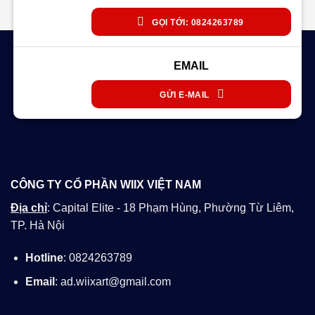
GỌI TỚI: 0824263789
EMAIL
GỬI E-MAIL
CÔNG TY CỔ PHẦN WIIX VIỆT NAM
Địa chỉ
: Capital Elite - 18 Phạm Hùng, Phường Từ Liêm,
TP. Hà Nội
Hotline
: 0824263789
Email
: ad.wiixart@gmail.com