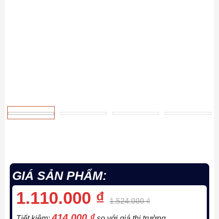
GIÁ SẢN PHẨM:
1.110.000
₫
1.524.000
₫
414.000
₫
Tiết kiệm:
so với giá thị trường