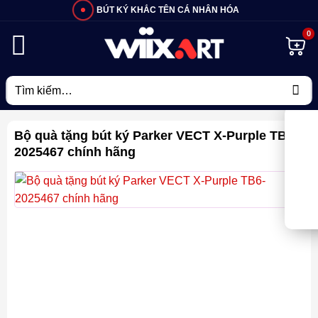
Bỏ
BÚT KÝ KHẮC TÊN CÁ NHÂN HÓA
qua
nội
dung
Tìm
kiếm:
Bộ quà tặng bút ký Parker VECT X-Purple TB6-
2025467 chính hãng