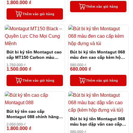
túi và hộp
1.800.000
₫
-12%
Thêm vào giỏ hàng
Thêm vào giỏ hàng
Bút bi ký tên Montagut cao
Bút bi ký tên Montagut 068
cấp MT150 Carbon màu
màu đen cao cấp kèm hộp
đen
đựng và túi
1.750.000
₫
980.000
₫
1.500.000
₫
680.000
₫
-14%
-31%
Thêm vào giỏ hàng
Thêm vào giỏ hàng
Bút ký tên cao cấp
Montagut 088 chính hãng
Bút bi ký tên Montagut 068
màu đen tặng kèm 3 ngòi,
màu bạc dập vân cao cấp
2.050.000
₫
túi và hộp
1.800.000
₫
-12%
(kèm hộp đựng và túi)
980.000
₫