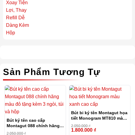
Sản Phẩm Tương Tự
Bút bi ký tên Montagut họa
tiết Monogram MT810 màu
Bút ký tên cao cấp
xanh cao cấp
Montagut 088 chính hãng
2.050.000
₫
1.800.000
₫
màu đỏ tặng kèm 3 ngòi,
-12%
2.050.000
₫