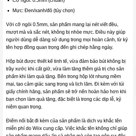
Cỡ ngòi: 0.5mm (chuẩn)
Mực: Đen/xanh/đỏ (tùy chọn)
Với cỡ ngòi 0.5mm, sản phẩm mang lại nét viết đều,
mượt mà và sắc nét, không bị nhòe mực. Điều này giúp
người dùng dễ dàng sử dụng trong mọi hoàn cảnh, từ ký
tên hợp đồng quan trọng đến ghi chép hằng ngày.
Hộp bút được thiết kế tinh tế, vừa đảm bảo bút không bị
trầy xước khi cất giữ, vừa làm tăng thêm giá trị cho sản
phẩm khi làm quà tặng. Bên trong hộp lót nhung mềm
mại, tạo cảm giác sang trọng và lịch lãm. Đi kèm với túi
giấy chính hãng, sản phẩm sẽ trở nên hoàn hảo hơn khi
bạn chọn làm quà tặng, đặc biệt là trong các dịp lễ, kỷ
niệm quan trọng.
Điểm nổi bật đi kèm của sản phẩm là dịch vụ khắc tên
miễn phí do Wiix cung cấp. Việc khắc tên không chỉ giúp
sản phẩm mang dấu ấn cá nhân mà còn tạo nên sự độc