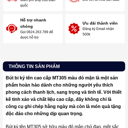
Miễn phí ship cod toàn
quốc
Hỗ trợ nhanh
Ưu đãi thành viên
chóng
Đăng ký Email nhận
Gọi 0824.263.789 để
500k
được hỗ trợ
THÔNG TIN SẢN PHẨM
Bút bi ký tên cao cấp MT305 màu đỏ mận là một sản
phẩm hoàn hảo dành cho những người yêu thích
phong cách thanh lịch, sang trọng và tinh tế. Với thiết
kế tinh xảo và chất liệu cao cấp, đây không chỉ là
công cụ ghi chép hằng ngày mà còn là món quà tặng
độc đáo cho những dịp quan trọng.
Bút ký tên MT305 sở hữu màu đỏ mận chủ đạo, một sắc