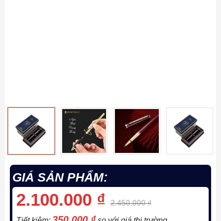
GIÁ SẢN PHẨM:
2.100.000
₫
2.450.000
₫
350.000
₫
Tiết kiệm:
so với giá thị trường