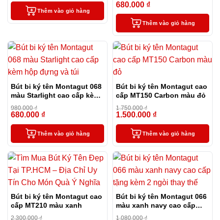
680.000
₫
-31%
Thêm vào giỏ hàng
Thêm vào giỏ hàng
Bút bi ký tên Montagut 068
Bút bi ký tên Montagut cao
màu Starlight cao cấp kèm
cấp MT150 Carbon màu đỏ
hộp đựng và túi
980.000
₫
1.750.000
₫
680.000
₫
1.500.000
₫
-31%
-14%
Thêm vào giỏ hàng
Thêm vào giỏ hàng
Bút bi ký tên Montagut cao
Bút bi ký tên Montagut 066
cấp MT210 màu xanh
màu xanh navy cao cấp
tặng kèm 2 ngòi thay thế
2.300.000
₫
1.080.000
₫