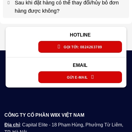
Sau khi đặt hàng có thể thay đổi/hủy bỏ đơn
hàng được không?
HOTLINE
GỌI TỚI: 0824263789
EMAIL
GỬI E-MAIL
CÔNG TY CỔ PHẦN WIIX VIỆT NAM
Địa chỉ
: Capital Elite - 18 Phạm Hùng, Phường Từ Liêm,