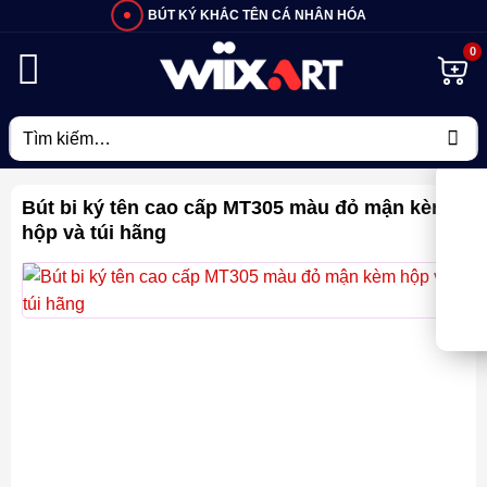
Bỏ
BÚT KÝ KHẮC TÊN CÁ NHÂN HÓA
qua
nội
dung
Tìm
kiếm:
Bút bi ký tên cao cấp MT305 màu đỏ mận kèm
hộp và túi hãng