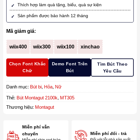
Thích hợp làm quà tặng, biếu, quà sự kiện
Sản phẩm được bảo hành 12 tháng
Mã giảm giá:
wiix400
wiix300
wiix100
xinchao
Chọn Font Khắc
Demo Font Trên
Tìm Bút Theo
Chữ
Bút
Yêu Cầu
Danh mục:
Bút bi
,
Hỏa
,
Nữ
Thẻ:
Bút Montagut 2100k
,
MT305
Thương hiệu:
Montagut
Miễn phí vẫn
Miễn phí đổi - trả
chuyển
Đối với lỗi nhà sản xuất