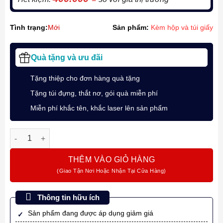
Tình trạng:
Mới
Sản phẩm:
Kèm hộp và túi giấy
Quà tặng và ưu đãi
Tặng thiệp cho đơn hàng quà tặng
Tặng túi đựng, thắt nơ, gói quà miễn phí
Miễn phí khắc tên, khắc laser lên sản phẩm
Bút bi ký tên cao cấp Parker IM Đ-Light Purple CT TB4-197564
THÊM VÀO GIỎ HÀNG
Thông tin hữu ích
Sản phẩm đang được áp dụng giảm giá