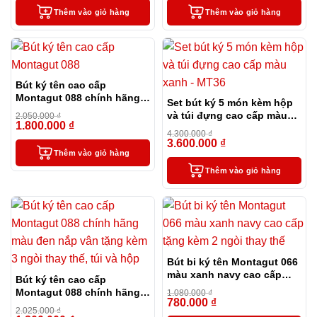
Thêm vào giỏ hàng
Thêm vào giỏ hàng
Bút ký tên cao cấp
Montagut 088 chính hãng
Set bút ký 5 món kèm hộp
màu đen tặng kèm 3 ngòi,
và túi đựng cao cấp màu
2.050.000
₫
túi và hộp
1.800.000
₫
-12%
xanh – MT36
4.300.000
₫
3.600.000
₫
-16%
Thêm vào giỏ hàng
Thêm vào giỏ hàng
Bút bi ký tên Montagut 066
màu xanh navy cao cấp
Bút ký tên cao cấp
tặng kèm 2 ngòi thay thế
Montagut 088 chính hãng
1.080.000
₫
780.000
₫
màu đen nắp vân tặng kèm
-28%
2.025.000
₫