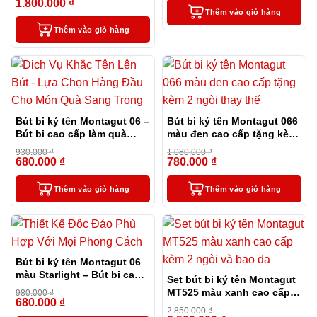
3 ngòi thay thế, túi và hộp
1.800.000
₫
-11%
Thêm vào giỏ hàng
Thêm vào giỏ hàng
Bút bi ký tên Montagut 06 –
Bút bi ký tên Montagut 066
Bút bi cao cấp làm quà
màu đen cao cấp tặng kèm
tặng sếp
2 ngòi thay thế
930.000
₫
1.080.000
₫
680.000
₫
780.000
₫
-27%
-28%
Thêm vào giỏ hàng
Thêm vào giỏ hàng
Bút bi ký tên Montagut 06
màu Starlight – Bút bi cao
Set bút bi ký tên Montagut
cấp làm quà tặng sếp
MT525 màu xanh cao cấp
980.000
₫
680.000
₫
-31%
kèm 2 ngòi và bao da
2.850.000
₫