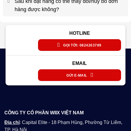
Sau khi đặt hàng có thể thay đổi/hủy bỏ đơn
hàng được không?
HOTLINE
GỌI TỚI: 0824263789
EMAIL
GỬI E-MAIL
CÔNG TY CỔ PHẦN WIIX VIỆT NAM
Địa chỉ
: Capital Elite - 18 Phạm Hùng, Phường Từ Liêm,
TP. Hà Nội