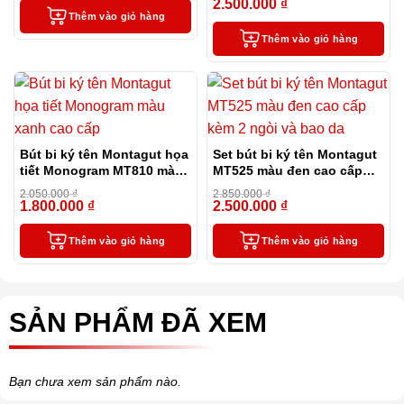
2.500.000
₫
-12%
Thêm vào giỏ hàng
Thêm vào giỏ hàng
Bút bi ký tên Montagut họa
Set bút bi ký tên Montagut
tiết Monogram MT810 màu
MT525 màu đen cao cấp
xanh cao cấp
kèm 2 ngòi và bao da
2.050.000
₫
2.850.000
₫
1.800.000
₫
2.500.000
₫
-12%
-12%
Thêm vào giỏ hàng
Thêm vào giỏ hàng
SẢN PHẨM ĐÃ XEM
Bạn chưa xem sản phẩm nào.