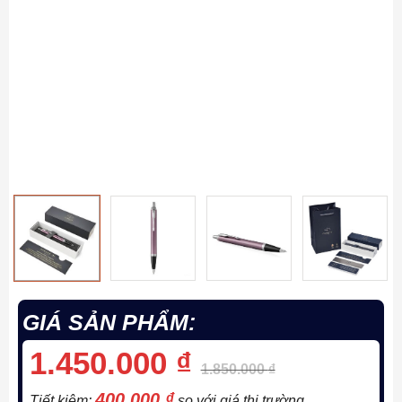
GIÁ SẢN PHẨM:
1.450.000
₫
1.850.000
₫
400.000
₫
Tiết kiệm:
so với giá thị trường