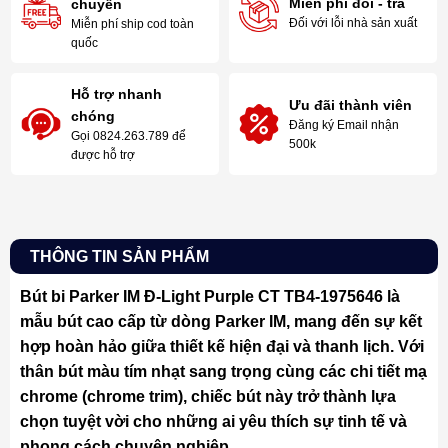
Miễn phí đổi - trả
chuyển
Đối với lỗi nhà sản xuất
Miễn phí ship cod toàn
quốc
Hỗ trợ nhanh
Ưu đãi thành viên
chóng
Đăng ký Email nhận
Gọi 0824.263.789 để
500k
được hỗ trợ
THÔNG TIN SẢN PHẨM
Bút bi Parker IM Đ-Light Purple CT TB4-1975646 là
mẫu bút cao cấp từ dòng Parker IM, mang đến sự kết
hợp hoàn hảo giữa thiết kế hiện đại và thanh lịch. Với
thân bút màu tím nhạt sang trọng cùng các chi tiết mạ
chrome (chrome trim), chiếc bút này trở thành lựa
chọn tuyệt vời cho những ai yêu thích sự tinh tế và
phong cách chuyên nghiệp.