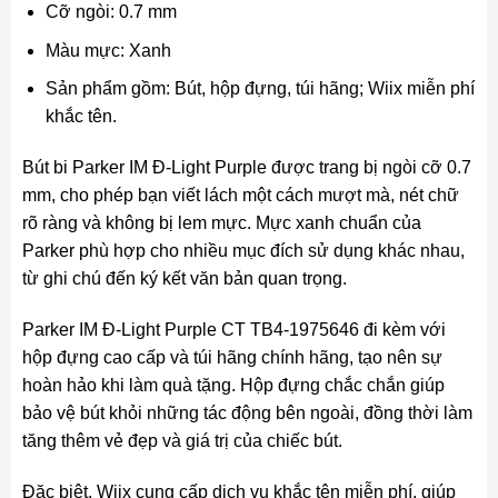
Cỡ ngòi: 0.7 mm
Màu mực: Xanh
Sản phẩm gồm: Bút, hộp đựng, túi hãng; Wiix miễn phí
khắc tên.
Bút bi Parker IM Đ-Light Purple được trang bị ngòi cỡ 0.7
mm, cho phép bạn viết lách một cách mượt mà, nét chữ
rõ ràng và không bị lem mực. Mực xanh chuẩn của
Parker phù hợp cho nhiều mục đích sử dụng khác nhau,
từ ghi chú đến ký kết văn bản quan trọng.
Parker IM Đ-Light Purple CT TB4-1975646 đi kèm với
hộp đựng cao cấp và túi hãng chính hãng, tạo nên sự
hoàn hảo khi làm quà tặng. Hộp đựng chắc chắn giúp
bảo vệ bút khỏi những tác động bên ngoài, đồng thời làm
tăng thêm vẻ đẹp và giá trị của chiếc bút.
Đặc biệt, Wiix cung cấp dịch vụ khắc tên miễn phí, giúp