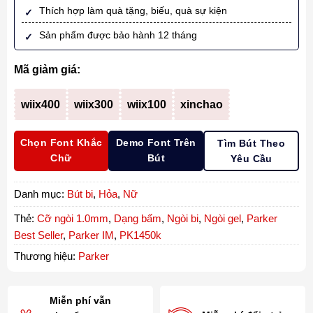
Thích hợp làm quà tặng, biếu, quà sự kiện
Sản phẩm được bảo hành 12 tháng
Mã giảm giá:
wiix400
wiix300
wiix100
xinchao
Chọn Font Khắc
Demo Font Trên
Tìm Bút Theo
Chữ
Bút
Yêu Cầu
Danh mục:
Bút bi
,
Hỏa
,
Nữ
Thẻ:
Cỡ ngòi 1.0mm
,
Dạng bấm
,
Ngòi bi
,
Ngòi gel
,
Parker
Best Seller
,
Parker IM
,
PK1450k
Thương hiệu:
Parker
Miễn phí vẫn