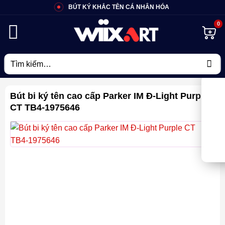
Bỏ
BÚT KÝ KHẮC TÊN CÁ NHÂN HÓA
qua
nội
dung
Tìm
kiếm:
Bút bi ký tên cao cấp Parker IM Đ-Light Purple
CT TB4-1975646