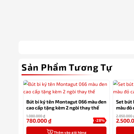
Sản Phẩm Tương Tự
Bút bi ký tên Montagut 066 màu đen
Set bút
cao cấp tặng kèm 2 ngòi thay thế
màu đỏ 
1.080.000
₫
2.850.000
780.000
₫
2.500.
-28%
Thêm vào giỏ hàng