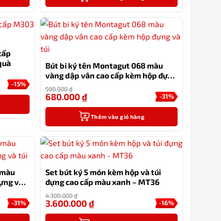
cấp
quà
Bút bi ký tên Montagut 068 màu
vàng dập vân cao cấp kèm hộp đựng
-15%
và túi
980.000
₫
680.000
₫
-31%
Thêm vào giỏ hàng
 màu
Set bút ký 5 món kèm hộp và túi
đựng và
đựng cao cấp màu xanh – MT36
4.300.000
₫
3.600.000
₫
-31%
-16%