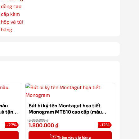
(màu
Bút bi ký tên Montagut họa tiết
uà tặng
Monogram MT810 cao cấp (màu
đen)
2.050.000
₫
1.800.000
₫
-27%
-12%
Thêm vào giỏ hàng