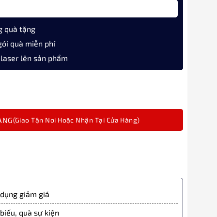
g quà tặng
gói quà miễn phí
 laser lên sản phẩm
p MT150 Carbon màu xanh số lượng
ÀNG
dụng giảm giá
biếu, quà sự kiện