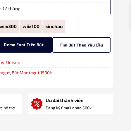
 12 tháng
wiix300
wiix100
xinchao
Demo Font Trên Bút
Tìm Bút Theo Yêu Cầu
ủy
,
Unisex
tagut
,
Bút Montagut 1500k
Ưu đãi thành viên
c hỗ trợ
Đăng ký Email nhận 500k