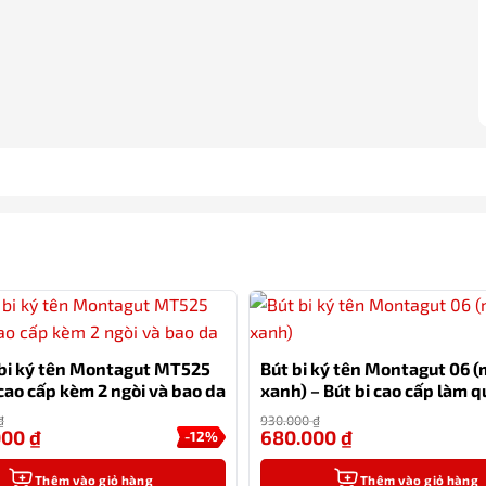
 bi ký tên Montagut MT525
Bút bi ký tên Montagut 06 
cao cấp kèm 2 ngòi và bao da
xanh) – Bút bi cao cấp làm q
sếp
₫
930.000
₫
000
₫
680.000
₫
-12%
Thêm vào giỏ hàng
Thêm vào giỏ hàng