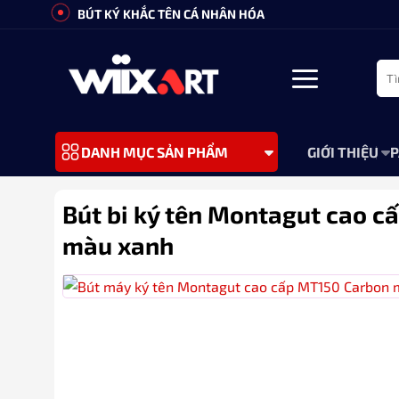
Bỏ
BÚT KÝ KHẮC TÊN CÁ NHÂN HÓA
qua
nội
Tìm
dung
kiếm
GIỚI THIỆU
P
DANH MỤC SẢN PHẨM
Bút bi ký tên Montagut cao 
màu xanh