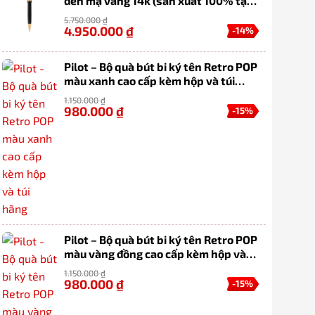
đen mạ vàng 14k (sản xuất 100% tại
Nhật Bản)
5.750.000
₫
4.950.000
₫
-14%
Pilot – Bộ quà bút bi ký tên Retro POP
màu xanh cao cấp kèm hộp và túi
hãng
1.150.000
₫
980.000
₫
-15%
Pilot – Bộ quà bút bi ký tên Retro POP
màu vàng đồng cao cấp kèm hộp và
túi hãng
1.150.000
₫
980.000
₫
-15%