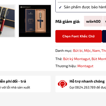
Sản phẩm được bảo hành
Mã giảm giá:
wiix400
Chọn Font Khắc Chữ
Danh mục:
Bút bi
,
Mộc
,
Nam
,
Th
Thẻ:
Bút ký Montagut
,
Bút Mon
Thương hiệu:
Montagut
ễn phí đổi - trả
Hỗ trợ nhanh chóng
i với lỗi nhà sản xuất
Gọi 0824.263.789 để đượ