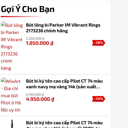
Gợi Ý Cho Bạn
Bút lông bi Parker IM Vibrant Rings
2173236 chính hãng
2.250.000
₫
1.850.000
₫
-18%
Bút bi ký tên cao cấp Pilot CT 74 màu
xanh navy mạ vàng 14k (sản xuất
100% tại Nhật Bản)
5.750.000
₫
4.950.000
₫
-14%
Bút bi ký tên cao cấp Pilot CT 74 màu