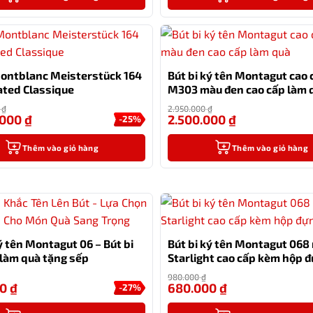
Montblanc Meisterstück 164
Bút bi ký tên Montagut cao 
ated Classique
M303 màu đen cao cấp làm 
0
₫
2.950.000
₫
.000
₫
2.500.000
₫
-25%
Thêm vào giỏ hàng
Thêm vào giỏ hàng
ý tên Montagut 06 – Bút bi
Bút bi ký tên Montagut 068
 làm quà tặng sếp
Starlight cao cấp kèm hộp 
túi
980.000
₫
00
₫
680.000
₫
-27%