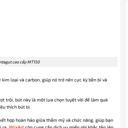
ontagut cao cấp MT150
kim loại và carbon, giúp nó trở nên cực kỳ bền bỉ và
t trội, bút này là một lựa chọn tuyệt vời để làm quà
êu thích bút bi.
kết hợp hoàn hảo giữa thẩm mỹ và chức năng, giúp bạn
i ra,
WiixArt
còn cung cấp dịch vụ miến phí khắc tên lên