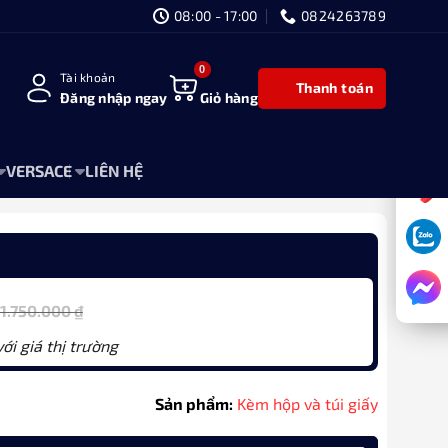
08:00 - 17:00
0824263789
Tài khoản
Thanh toán
Đăng nhập ngay
Giỏ hàng
VERSACE
LIÊN HỆ
1.750.000
₫
ới giá thị trường
Sản phẩm:
Kèm hộp và túi giấy