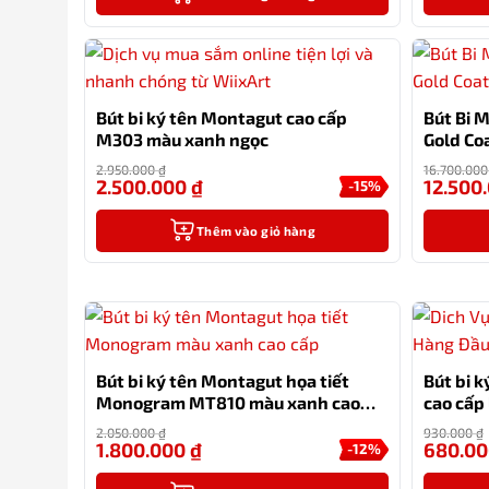
Bút bi ký tên Montagut cao cấp
Bút Bi 
M303 màu xanh ngọc
Gold Co
2.950.000
₫
16.700.00
2.500.000
₫
12.500
-15%
Thêm vào giỏ hàng
Bút bi ký tên Montagut họa tiết
Bút bi k
Monogram MT810 màu xanh cao
cao cấp
cấp
2.050.000
₫
930.000
₫
1.800.000
₫
680.0
-12%