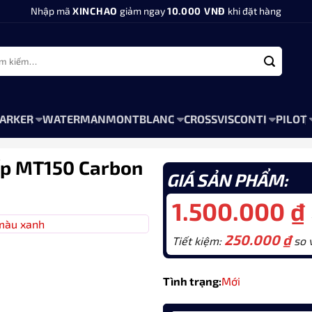
Nhập mã
XINCHAO
giảm ngay
10.000 VNĐ
khi đặt hàng
:
ARKER
WATERMAN
MONTBLANC
CROSS
VISCONTI
PILOT
cấp MT150 Carbon
GIÁ SẢN PHẨM:
1.500.000
₫
250.000
₫
Tiết kiệm:
so v
Tình trạng:
Mới