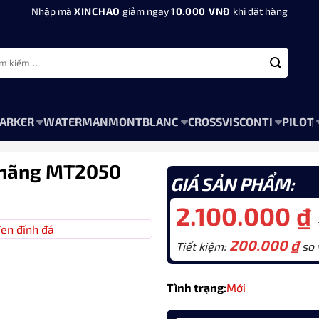
Nhập mã
XINCHAO
giảm ngay
10.000 VNĐ
khi đặt hàng
:
ARKER
WATERMAN
MONTBLANC
CROSS
VISCONTI
PILOT
h hãng MT2050
GIÁ SẢN PHẨM:
2.100.000
₫
200.000
₫
Tiết kiệm:
so v
Tình trạng:
Mới