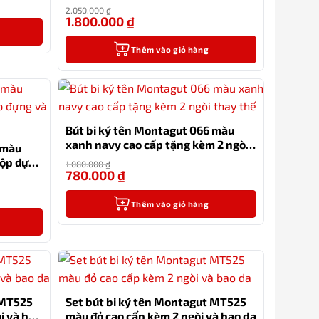
-31%
kèm 3 ngòi, túi và hộp
2.050.000
₫
1.800.000
₫
-12%
Thêm vào giỏ hàng
Bút bi ký tên Montagut 066 màu
xanh navy cao cấp tặng kèm 2 ngòi
 màu
thay thế
hộp đựng
1.080.000
₫
780.000
₫
-28%
-31%
Thêm vào giỏ hàng
 MT525
Set bút bi ký tên Montagut MT525
i và bao
màu đỏ cao cấp kèm 2 ngòi và bao da