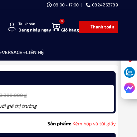
08:00 - 17:00
0824263789
Tài khoản
Thanh toán
Đăng nhập ngay
Giỏ hàng
VERSACE
LIÊN HỆ
2.300.000
₫
ới giá thị trường
Sản phẩm:
Kèm hộp và túi giấy