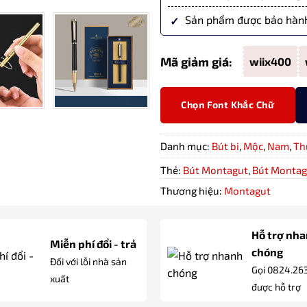
Sản phẩm được bảo hành
Mã giảm giá:
wiix400
Chọn Font Khắc Chữ
Danh mục:
Bút bi
,
Mộc
,
Nam
,
Th
Thẻ:
Bút Montagut
,
Bút Montag
Thương hiệu:
Montagut
Hỗ trợ nh
Miễn phí đổi - trả
chóng
Đối với lỗi nhà sản
Gọi 0824.26
xuất
được hỗ trợ