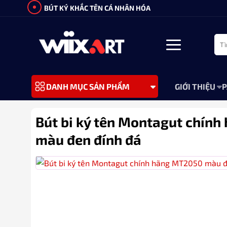
Bỏ
BÚT KÝ KHẮC TÊN CÁ NHÂN HÓA
qua
nội
Tìm
dung
kiếm
GIỚI THIỆU
P
DANH MỤC SẢN PHẨM
Bút bi ký tên Montagut chín
màu đen đính đá