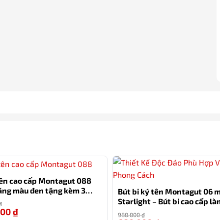
tên cao cấp Montagut 088
ãng màu đen tặng kèm 3
Bút bi ký tên Montagut 06 
i và hộp
Starlight – Bút bi cao cấp l
₫
000
₫
tặng sếp
-12%
980.000
₫