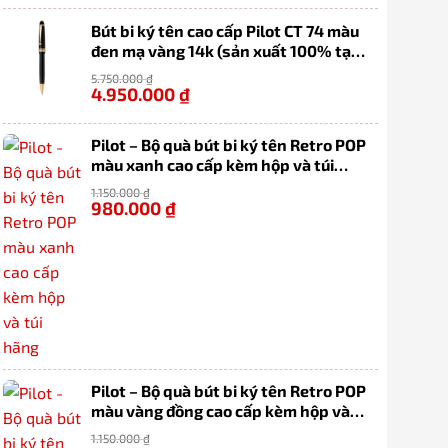
Bút bi ký tên cao cấp Pilot CT 74 màu
đen mạ vàng 14k (sản xuất 100% tại
Nhật Bản)
5.750.000
₫
4.950.000
₫
-14%
Pilot – Bộ quà bút bi ký tên Retro POP
màu xanh cao cấp kèm hộp và túi
hãng
1.150.000
₫
980.000
₫
-15%
Pilot – Bộ quà bút bi ký tên Retro POP
màu vàng đồng cao cấp kèm hộp và
túi hãng
1.150.000
₫