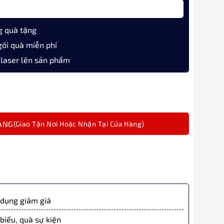
g quà tặng
gói quà miễn phí
 laser lên sản phẩm
hãng MT2050 màu đen đính đá số lượng
ÀNG
dụng giảm giá
biếu, quà sự kiện