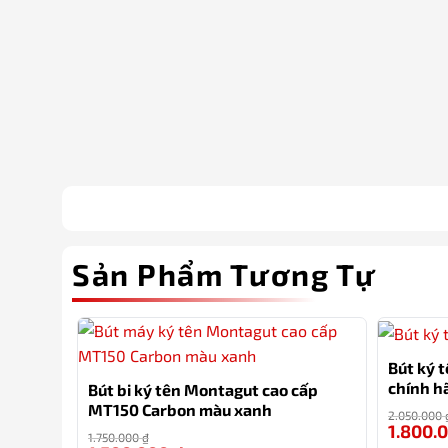
Sản Phẩm Tương Tự
Bút ký 
chính h
Bút bi ký tên Montagut cao cấp
ngòi, tú
MT150 Carbon màu xanh
2.050.000
1.800.
1.750.000
₫