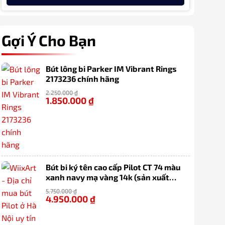
Gợi Ý Cho Bạn
Bút lông bi Parker IM Vibrant Rings
2173236 chính hãng
2.250.000
₫
1.850.000
₫
-18%
Bút bi ký tên cao cấp Pilot CT 74 màu
xanh navy mạ vàng 14k (sản xuất
100% tại Nhật Bản)
5.750.000
₫
4.950.000
₫
-14%