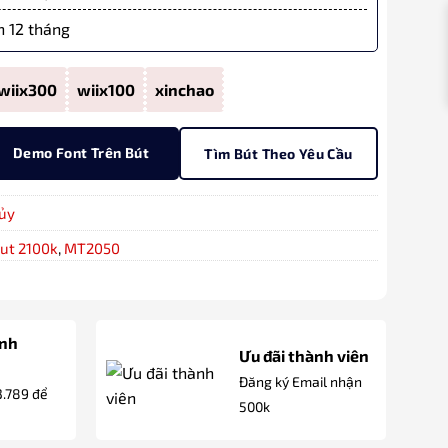
 12 tháng
wiix300
wiix100
xinchao
Demo Font Trên Bút
Tìm Bút Theo Yêu Cầu
ủy
ut 2100k
,
MT2050
anh
Ưu đãi thành viên
Đăng ký Email nhận
3.789 để
500k