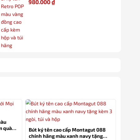
980.000
₫
-15%
màu
àm quà
Bút ký tên cao cấp Montagut 088
chính hãng màu xanh navy tặng