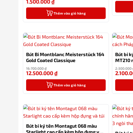
1.500.000
₫
-14%
Thêm vào giỏ hàng
Bút Bi Montblanc Meisterstück 164
Bút bi 
Gold Coated Classique
MT210 
16.700.000
₫
2.300.000
12.500.000
₫
2.100.
-25%
Thêm vào giỏ hàng
Bút bi ký tên Montagut 068 màu
Starlight cao cấp kèm hộp đựng và