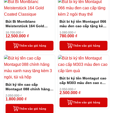
Bút Bi Montblanc
Bút bi ký tên Montagut 066
Meisterstück 164 Gold
màu đen cao cấp tặng kèm
Coated Classique
2 ngòi thay thế
16.700.000
₫
1.080.000
₫
12.500.000
₫
780.000
₫
-25%
-28%
Thêm vào giỏ hàng
Thêm vào giỏ hàng
Bút bi ký tên Montagut cao
cấp M303 màu đen cao cấp
Bút ký tên cao cấp
làm quà
Montagut 088 chính hãng
2.950.000
₫
2.500.000
₫
màu xanh navy tặng kèm 3
-15%
2.050.000
₫
ngòi, túi và hộp
1.800.000
₫
-12%
Thêm vào giỏ hàng
Thêm vào giỏ hàng