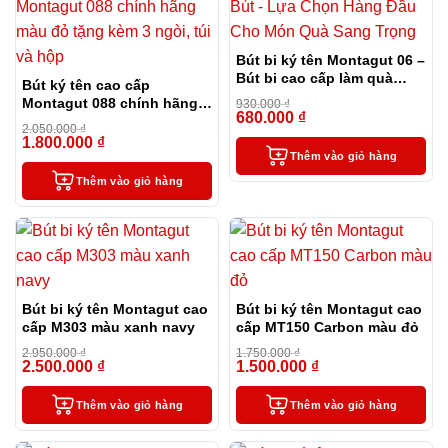
Bút bi ký tên Montagut 06 –
Bút bi cao cấp làm quà
Bút ký tên cao cấp
tặng sếp
Montagut 088 chính hãng
930.000
₫
680.000
₫
màu đỏ tặng kèm 3 ngòi,
-27%
2.050.000
₫
túi và hộp
1.800.000
₫
-12%
Thêm vào giỏ hàng
Thêm vào giỏ hàng
Bút bi ký tên Montagut cao
Bút bi ký tên Montagut cao
cấp M303 màu xanh navy
cấp MT150 Carbon màu đỏ
2.950.000
₫
1.750.000
₫
2.500.000
₫
1.500.000
₫
-15%
-14%
Thêm vào giỏ hàng
Thêm vào giỏ hàng