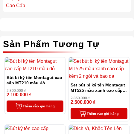
Sản Phẩm Tương Tự
Bút bi ký tên Montagut cao
cấp MT210 màu đỏ
Set bút bi ký tên Montagut
MT525 màu xanh cao cấp
2.300.000
₫
2.100.000
₫
-9%
kèm 2 ngòi và bao da
2.850.000
₫
2.500.000
₫
-12%
Thêm vào giỏ hàng
Thêm vào giỏ hàng