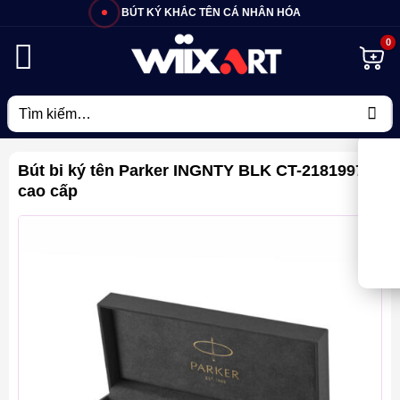
Bỏ
BÚT KÝ KHẮC TÊN CÁ NHÂN HÓA
qua
nội
dung
Tìm
kiếm:
Bút bi ký tên Parker INGNTY BLK CT-2181997
cao cấp