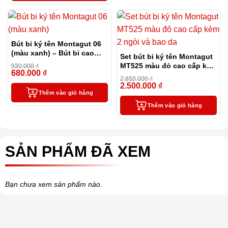
Bút bi ký tên Montagut 06
(màu xanh) – Bút bi cao
Set bút bi ký tên Montagut
cấp làm quà tặng sếp
MT525 màu đỏ cao cấp kèm
930.000
₫
680.000
₫
-27%
2 ngòi và bao da
2.850.000
₫
2.500.000
₫
-12%
Thêm vào giỏ hàng
Thêm vào giỏ hàng
SẢN PHẨM ĐÃ XEM
Bạn chưa xem sản phẩm nào.