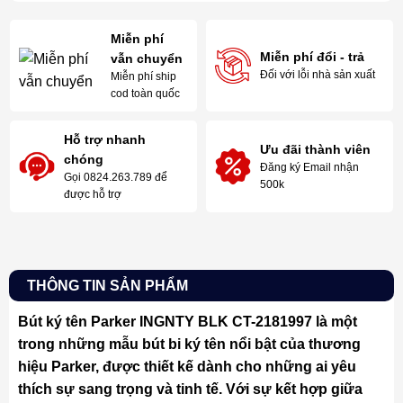
Miễn phí
Miễn phí đổi - trả
vẫn chuyển
Đối với lỗi nhà sản xuất
Miễn phí ship
cod toàn quốc
Hỗ trợ nhanh
Ưu đãi thành viên
chóng
Đăng ký Email nhận
Gọi 0824.263.789 để
500k
được hỗ trợ
THÔNG TIN SẢN PHẨM
Bút ký tên Parker INGNTY BLK CT-2181997 là một
trong những mẫu bút bi ký tên nổi bật của thương
hiệu Parker, được thiết kế dành cho những ai yêu
thích sự sang trọng và tinh tế. Với sự kết hợp giữa