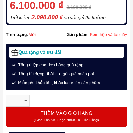
6.100.000
₫
8.190.000
₫
2.090.000
₫
Tiết kiệm:
so với giá thị trường
Tình trạng:
Mới
Sản phẩm:
Kèm hộp và túi giấy
Quà tặng và ưu đãi
Tặng thiệp cho đơn hàng quà tặng
Tặng túi đựng, thắt nơ, gói quà miễn phí
Miễn phí khắc tên, khắc laser lên sản phẩm
Bút bi ký tên Parker INGNTY BLK CT-2181997 cao cấp số lượn
THÊM VÀO GIỎ HÀNG