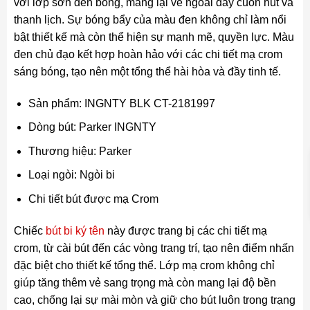
với lớp sơn đen bóng, mang lại vẻ ngoài đầy cuốn hút và
thanh lịch. Sự bóng bẩy của màu đen không chỉ làm nổi
bật thiết kế mà còn thể hiện sự mạnh mẽ, quyền lực. Màu
đen chủ đạo kết hợp hoàn hảo với các chi tiết mạ crom
sáng bóng, tạo nên một tổng thể hài hòa và đầy tinh tế.
Sản phẩm: INGNTY BLK CT-2181997
Dòng bút: Parker INGNTY
Thương hiệu: Parker
Loại ngòi: Ngòi bi
Chi tiết bút được mạ Crom
Chiếc
bút bi ký tên
này được trang bị các chi tiết mạ
crom, từ cài bút đến các vòng trang trí, tạo nên điểm nhấn
đặc biệt cho thiết kế tổng thể. Lớp mạ crom không chỉ
giúp tăng thêm vẻ sang trọng mà còn mang lại độ bền
cao, chống lại sự mài mòn và giữ cho bút luôn trong trạng