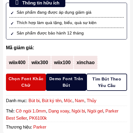
Thông tin hữu ích
Sản phẩm đang được áp dụng giảm giá
Thích hợp làm quà tặng, biếu, quà sự kiện
Sản phẩm được bảo hành 12 tháng
Mã giảm giá:
wiix400
wiix300
wiix100
xinchao
Chọn Font Khắc
Demo Font Trên
Tìm Bút Theo
Chữ
Bút
Yêu Cầu
Danh mục:
Bút bi
,
Bút ký tên
,
Mộc
,
Nam
,
Thủy
Thẻ:
Cỡ ngòi 1.0mm
,
Dạng xoay
,
Ngòi bi
,
Ngòi gel
,
Parker
Best Seller
,
PK6100k
Thương hiệu:
Parker