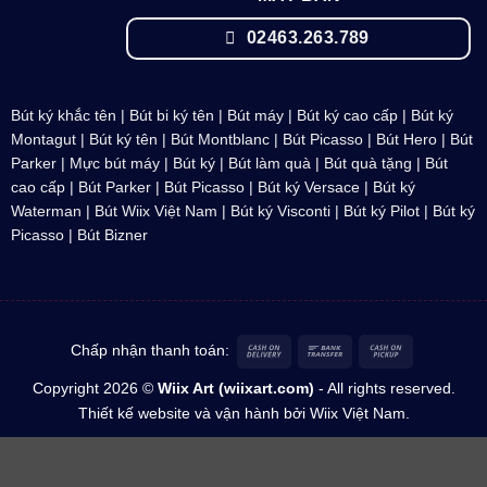
02463.263.789
Bút ký khắc tên
|
Bút bi ký tên
|
Bút máy
|
Bút ký cao cấp
|
Bút ký
Montagut
|
Bút ký tên
|
Bút Montblanc
| Bút Picasso |
Bút Hero
|
Bút
Parker
|
Mực bút máy
| Bút ký | Bút làm quà | Bút quà tặng | Bút
cao cấp |
Bút Parker
| Bút Picasso |
Bút ký Versace
|
Bút ký
Waterman
| Bút
Wiix Việt Nam
| Bút ký Visconti |
Bút ký Pilot
|
Bút ký
Picasso
|
Bút Bizner
Cash
Bank
Cash
Chấp nhận thanh toán:
On
Transfer
on
Copyright 2026 ©
Wiix Art (wiixart.com)
- All rights reserved.
Delivery
Pickup
Thiết kế website
và vận hành bởi Wiix Việt Nam.