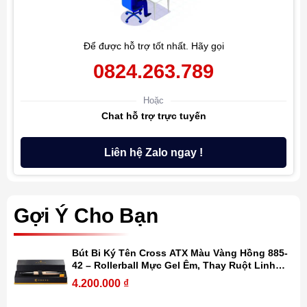
Để được hỗ trợ tốt nhất. Hãy gọi
0824.263.789
Hoặc
Chat hỗ trợ trực tuyến
Liên hệ Zalo ngay !
Gợi Ý Cho Bạn
Bút Bi Ký Tên Cross ATX Màu Vàng Hồng 885-
42 – Rollerball Mực Gel Êm, Thay Ruột Linh
Hoạt Kèm Hộp Quà
4.200.000
₫