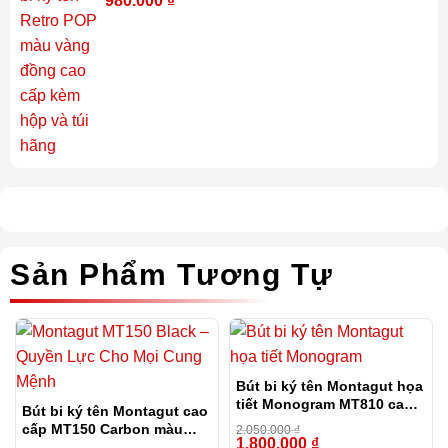
980.000
₫
-15%
Sản Phẩm Tương Tự
Bút bi ký tên Montagut họa
tiết Monogram MT810 cao
Bút bi ký tên Montagut cao
cấp (màu đen)
cấp MT150 Carbon màu
2.050.000
₫
1.800.000
₫
đen
-12%