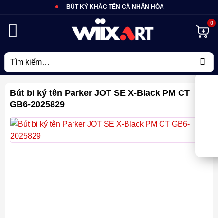
Bỏ
BÚT KÝ KHẮC TÊN CÁ NHÂN HÓA
qua
nội
dung
Tìm
kiếm:
Bút bi ký tên Parker JOT SE X-Black PM CT
GB6-2025829