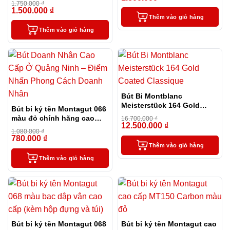
1.750.000
₫
1.500.000
₫
-14%
Thêm vào giỏ hàng
Thêm vào giỏ hàng
Bút Bi Montblanc
Meisterstück 164 Gold
Bút bi ký tên Montagut 066
Coated Classique
màu đỏ chính hãng cao
16.700.000
₫
12.500.000
₫
cấp tặng kèm 2 ngòi thay
-25%
1.080.000
₫
thế
780.000
₫
-28%
Thêm vào giỏ hàng
Thêm vào giỏ hàng
Bút bi ký tên Montagut 068
Bút bi ký tên Montagut cao