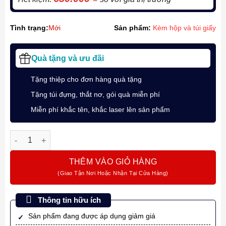
Tình trạng:
Mới
Sản phẩm:
Kèm hộp và túi giấy
Quà tặng và ưu đãi
Tặng thiệp cho đơn hàng quà tặng
Tặng túi đựng, thắt nơ, gói quà miễn phí
Miễn phí khắc tên, khắc laser lên sản phẩm
Bút bi ký tên Parker JOT SE X-Black PM CT GB6-2025829 số l
THÊM VÀO GIỎ HÀNG
Thông tin hữu ích
Sản phẩm đang được áp dụng giảm giá