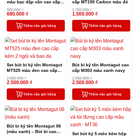
màu bạc dập vân cao cấp
cấp MT150 Carbon màu đỏ
(kèm hộp đựng và túi)
980.000
₫
1.750.000
₫
680.000
₫
1.500.000
₫
-31%
-14%
Thêm vào giỏ hàng
Thêm vào giỏ hàng
Set bút bi ký tên Montagut
Bút bi ký tên Montagut cao
MT525 màu đen cao cấp
cấp M303 màu xanh navy
kèm 2 ngòi và bao da
2.850.000
₫
2.950.000
₫
2.500.000
₫
2.500.000
₫
-12%
-15%
Thêm vào giỏ hàng
Thêm vào giỏ hàng
Bút bi ký tên Montagut 06
(màu xanh) – Bút bi cao
Set bút ký 5 món kèm hộp
cấp làm quà tặng sếp