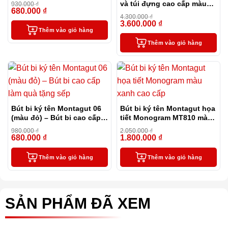
và túi đựng cao cấp màu
930.000
₫
680.000
₫
-27%
xanh – MT36
4.300.000
₫
3.600.000
₫
-16%
Thêm vào giỏ hàng
Thêm vào giỏ hàng
Bút bi ký tên Montagut 06
Bút bi ký tên Montagut họa
(màu đỏ) – Bút bi cao cấp
tiết Monogram MT810 màu
làm quà tặng sếp
xanh cao cấp
980.000
₫
2.050.000
₫
680.000
₫
1.800.000
₫
-31%
-12%
Thêm vào giỏ hàng
Thêm vào giỏ hàng
SẢN PHẨM ĐÃ XEM