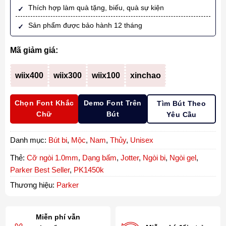
Thích hợp làm quà tặng, biếu, quà sự kiện
Sản phẩm được bảo hành 12 tháng
Mã giảm giá:
wiix400
wiix300
wiix100
xinchao
Chọn Font Khắc
Demo Font Trên
Tìm Bút Theo
Chữ
Bút
Yêu Cầu
Danh mục:
Bút bi
,
Mộc
,
Nam
,
Thủy
,
Unisex
Thẻ:
Cỡ ngòi 1.0mm
,
Dạng bấm
,
Jotter
,
Ngòi bi
,
Ngòi gel
,
Parker Best Seller
,
PK1450k
Thương hiệu:
Parker
Miễn phí vẫn