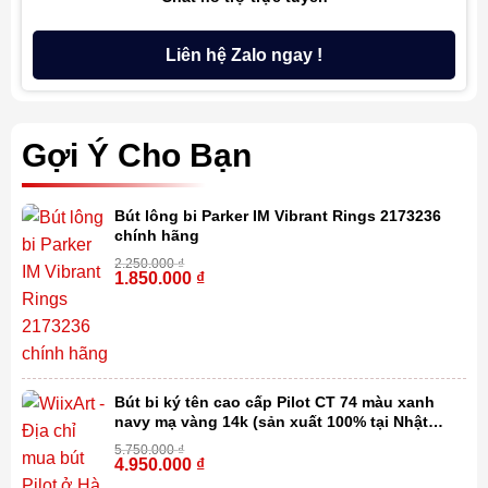
Liên hệ Zalo ngay !
Gợi Ý Cho Bạn
Bút lông bi Parker IM Vibrant Rings 2173236
chính hãng
2.250.000
₫
1.850.000
₫
-18%
Bút bi ký tên cao cấp Pilot CT 74 màu xanh
navy mạ vàng 14k (sản xuất 100% tại Nhật
Bản)
5.750.000
₫
4.950.000
₫
-14%