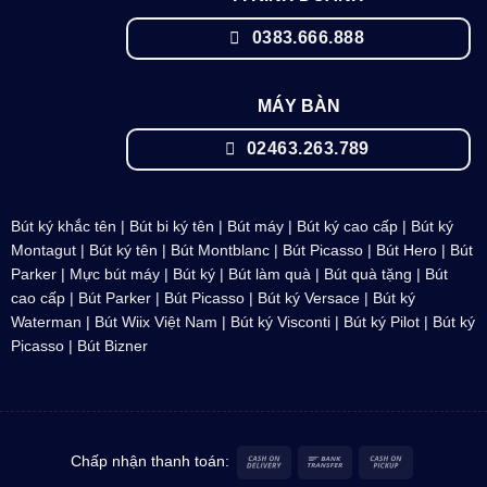
0383.666.888
MÁY BÀN
02463.263.789
Bút ký khắc tên
|
Bút bi ký tên
|
Bút máy
|
Bút ký cao cấp
|
Bút ký
Montagut
|
Bút ký tên
|
Bút Montblanc
| Bút Picasso |
Bút Hero
|
Bút
Parker
|
Mực bút máy
| Bút ký | Bút làm quà | Bút quà tặng | Bút
cao cấp |
Bút Parker
| Bút Picasso |
Bút ký Versace
|
Bút ký
Waterman
| Bút
Wiix Việt Nam
| Bút ký Visconti |
Bút ký Pilot
|
Bút ký
Picasso
|
Bút Bizner
Cash
Bank
Cash
Chấp nhận thanh toán:
On
Transfer
on