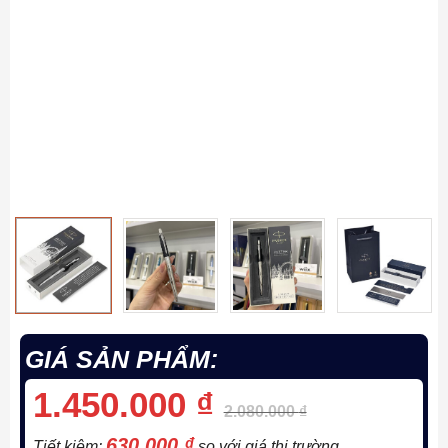
GIÁ SẢN PHẨM:
1.450.000
₫
2.080.000
₫
630.000
₫
Tiết kiệm:
so với giá thị trường