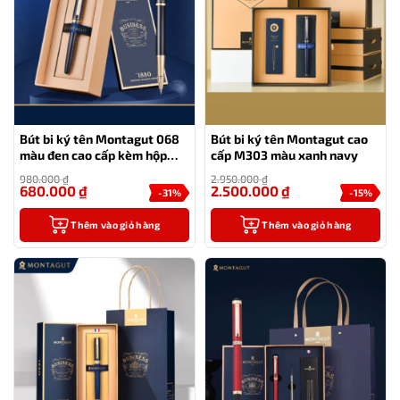
Bút bi ký tên Montagut 068
Bút bi ký tên Montagut cao
màu đen cao cấp kèm hộp
cấp M303 màu xanh navy
đựng và túi
980.000
₫
2.950.000
₫
680.000
₫
2.500.000
₫
-31%
-15%
Thêm vào giỏ hàng
Thêm vào giỏ hàng