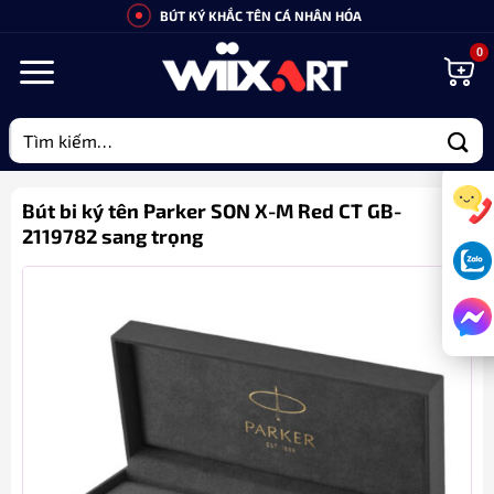
Bỏ
BÚT KÝ KHẮC TÊN CÁ NHÂN HÓA
qua
nội
dung
Tìm
kiếm:
Bút bi ký tên Parker SON X-M Red CT GB-
2119782 sang trọng