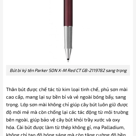
Bút bi ký tên Parker SON X-M Red CT GB-2119782 sang trọng
Thân bút được chế tác từ kim loại tinh chế, phủ sơn mài
cao cấp, mang lại sự bền bỉ và vẻ ngoài bóng bẩy, sang
trọng. Lớp sơn mài không chỉ giúp cây bút luôn giữ được
độ mới mẻ mà còn chống lại các tác động từ môi trường
bên ngoài, giúp bảo vệ cây bút khỏi trầy xước và oxy
hóa. Cài bút được làm từ thép không gỉ, mạ Palladium,
không chỉ tạo độ bóng sáng mà còn tăng cường độ bền,