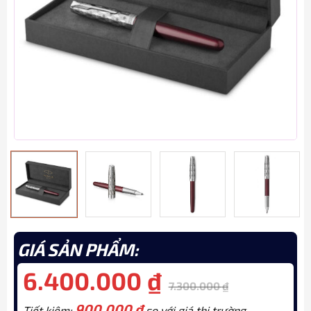
GIÁ SẢN PHẨM:
6.400.000
₫
7.300.000
₫
900.000
₫
Tiết kiệm:
so với giá thị trường