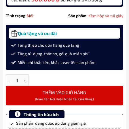
Tình trạng:
Mới
Sản phẩm:
Kèm hộp và túi giấy
Quà tặng và ưu đãi
Tặng thiệp cho đơn hàng quà tặng
Tặng túi đựng, thắt nơ, gói quà miễn phí
Miễn phí khắc tên, khắc laser lên sản phẩm
Bút bi ký tên Parker SON X-M Red CT GB-2119782 sang trọng số 
THÊM VÀO GIỎ HÀNG
Thông tin hữu ích
Sản phẩm đang được áp dụng giảm giá