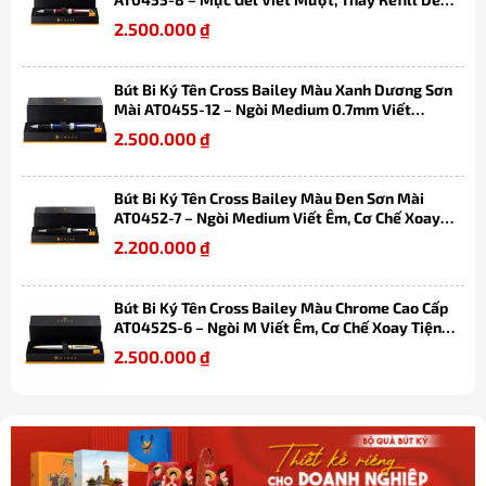
Dàng, Kèm Hộp Quà
2.500.000
₫
Bút Bi Ký Tên Cross Bailey Màu Xanh Dương Sơn
Mài AT0455-12 – Ngòi Medium 0.7mm Viết
Mượt, Thay Refill Dễ Dàng Kèm Hộp Quà
2.500.000
₫
Bút Bi Ký Tên Cross Bailey Màu Đen Sơn Mài
AT0452-7 – Ngòi Medium Viết Êm, Cơ Chế Xoay
Tiện Lợi, Thay Refill Dễ Dàng Kèm Hộp
2.200.000
₫
Bút Bi Ký Tên Cross Bailey Màu Chrome Cao Cấp
AT0452S-6 – Ngòi M Viết Êm, Cơ Chế Xoay Tiện
Lợi, Thay Refill Dễ Dàng Kèm Hộp
2.500.000
₫