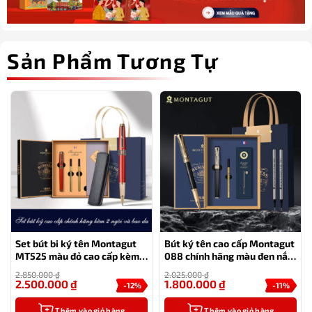
Sản Phẩm Tương Tự
Set bút bi ký tên Montagut
Bút ký tên cao cấp Montagut
MT525 màu đỏ cao cấp kèm 2
088 chính hãng màu đen nắp
ngòi và bao da
vân tặng kèm 3 ngòi thay
2.850.000
₫
2.025.000
₫
thế, túi và hộp
2.500.000
₫
1.800.000
₫
-12%
-11%
Thêm vào giỏ hàng
Thêm vào giỏ hàng