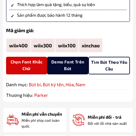
Thích hợp làm quà tặng, biếu, quà sự kiện
Sản phẩm được bảo hành 12 tháng
Mã giảm giá:
wiix400
wiix300
wiix100
xinchao
Chọn Font Khắc
Demo Font Trên
Tìm Bút Theo Yêu
Chữ
Bút
Cầu
Danh mục:
Bút bi
,
Bút ký tên
,
Hỏa
,
Nam
Thương hiệu:
Parker
Miễn phí vẫn chuyển
Miễn phí đổi - trả
Miễn phí ship cod toàn
Đối với lỗi nhà sản xuất
quốc