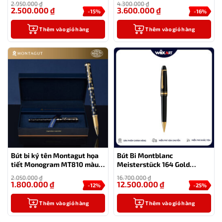
2.950.000
₫
4.300.000
₫
2.500.000
₫
3.600.000
₫
-15%
-16%
Thêm vào giỏ hàng
Thêm vào giỏ hàng
Bút bi ký tên Montagut họa
Bút Bi Montblanc
tiết Monogram MT810 màu
Meisterstück 164 Gold
xanh cao cấp
Coated Classique
2.050.000
₫
16.700.000
₫
1.800.000
₫
12.500.000
₫
-12%
-25%
Thêm vào giỏ hàng
Thêm vào giỏ hàng