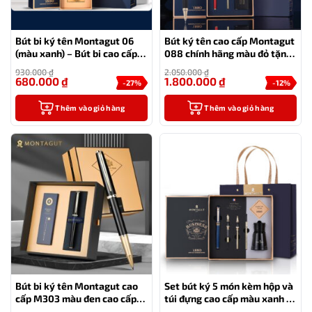
Bút bi ký tên Montagut 06
Bút ký tên cao cấp Montagut
(màu xanh) – Bút bi cao cấp
088 chính hãng màu đỏ tặng
làm quà tặng sếp
kèm 3 ngòi, túi và hộp
930.000
₫
2.050.000
₫
680.000
₫
1.800.000
₫
-27%
-12%
Thêm vào giỏ hàng
Thêm vào giỏ hàng
Bút bi ký tên Montagut cao
Set bút ký 5 món kèm hộp và
cấp M303 màu đen cao cấp
túi đựng cao cấp màu xanh –
làm quà
MT36