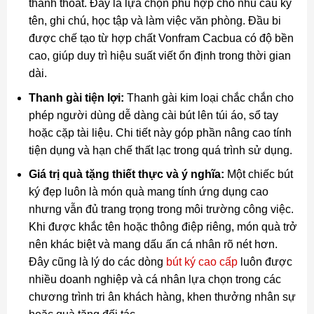
thanh thoát. Đây là lựa chọn phù hợp cho nhu cầu ký
tên, ghi chú, học tập và làm việc văn phòng. Đầu bi
được chế tạo từ hợp chất Vonfram Cacbua có độ bền
cao, giúp duy trì hiệu suất viết ổn định trong thời gian
dài.
Thanh gài tiện lợi:
Thanh gài kim loại chắc chắn cho
phép người dùng dễ dàng cài bút lên túi áo, sổ tay
hoặc cặp tài liệu. Chi tiết này góp phần nâng cao tính
tiện dụng và hạn chế thất lạc trong quá trình sử dụng.
Giá trị quà tặng thiết thực và ý nghĩa:
Một chiếc bút
ký đẹp luôn là món quà mang tính ứng dụng cao
nhưng vẫn đủ trang trọng trong môi trường công việc.
Khi được khắc tên hoặc thông điệp riêng, món quà trở
nên khác biệt và mang dấu ấn cá nhân rõ nét hơn.
Đây cũng là lý do các dòng
bút ký cao cấp
luôn được
nhiều doanh nghiệp và cá nhân lựa chọn trong các
chương trình tri ân khách hàng, khen thưởng nhân sự