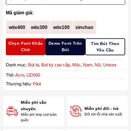
Mã giảm giá:
wiix400
wiix300
wiix100
xinchao
Chọn Font Khắc
Demo Font Trên
Tìm Bút Theo
Chữ
Bút
Yêu Cầu
Danh mục:
Bút bi
,
Bút ký cao cấp
,
Mộc
,
Nam
,
Nữ
,
Unisex
Thẻ:
Acro
,
UD500
Thương hiệu:
Pilot
Miễn phí vẫn
Miễn phí đổi - trả
chuyển
Đối với lỗi nhà sản xuất
Miễn phí ship cod toàn
quốc