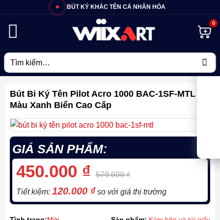
Bỏ
BÚT KÝ KHẮC TÊN CÁ NHÂN HÓA
qua
nội
dung
Tìm
kiếm:
Bút Bi Ký Tên Pilot Acro 1000 BAC-1SF-MTL
Màu Xanh Biển Cao Cấp
GIÁ SẢN PHẨM:
450.000
₫
570.000
₫
120.000
₫
Tiết kiệm:
so với giá thị trường
Tình trạng:
Mới
Sản phẩm:
Kèm hộp và túi giấy