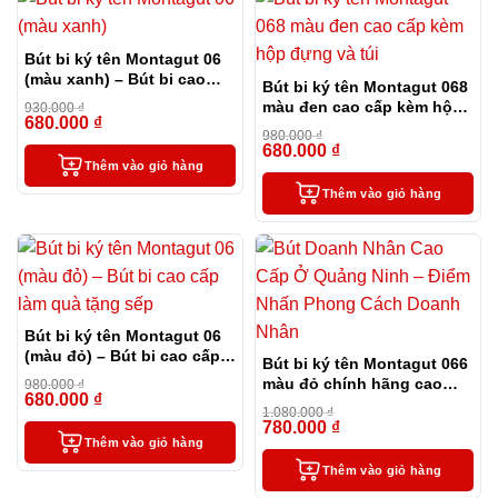
Bút bi ký tên Montagut 06
(màu xanh) – Bút bi cao
Bút bi ký tên Montagut 068
cấp làm quà tặng sếp
màu đen cao cấp kèm hộp
930.000
₫
680.000
₫
-27%
đựng và túi
980.000
₫
680.000
₫
-31%
Thêm vào giỏ hàng
Thêm vào giỏ hàng
Bút bi ký tên Montagut 06
(màu đỏ) – Bút bi cao cấp
Bút bi ký tên Montagut 066
làm quà tặng sếp
màu đỏ chính hãng cao
980.000
₫
680.000
₫
-31%
cấp tặng kèm 2 ngòi thay
1.080.000
₫
thế
780.000
₫
-28%
Thêm vào giỏ hàng
Thêm vào giỏ hàng