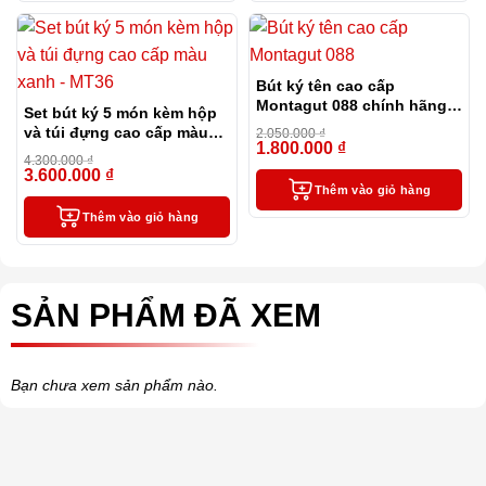
Bút ký tên cao cấp
Montagut 088 chính hãng
Set bút ký 5 món kèm hộp
màu đen tặng kèm 3 ngòi,
và túi đựng cao cấp màu
2.050.000
₫
túi và hộp
1.800.000
₫
xanh – MT36
-12%
4.300.000
₫
3.600.000
₫
-16%
Thêm vào giỏ hàng
Thêm vào giỏ hàng
SẢN PHẨM ĐÃ XEM
Bạn chưa xem sản phẩm nào.