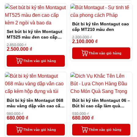
Bút bi ký tên Montagut cao
cấp MT210 màu đen
Set bút bi ký tên Montagut
MT525 màu đen cao cấp
2.300.000
₫
2.100.000
₫
kèm 2 ngòi và bao da
-9%
2.850.000
₫
2.500.000
₫
-12%
Thêm vào giỏ hàng
Thêm vào giỏ hàng
Bút bi ký tên Montagut 068
Bút bi ký tên Montagut 06 –
màu vàng dập vân cao cấp
Bút bi cao cấp làm quà
kèm hộp đựng và túi
tặng sếp
980.000
₫
930.000
₫
680.000
₫
680.000
₫
-31%
-27%
Thêm vào giỏ hàng
Thêm vào giỏ hàng