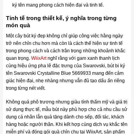
ký tên mang phong cách hiện đại và tinh tế.
Tinh tế trong thiết kế, ý nghĩa trong từng
món quà
Một cây bút ký đẹp không chỉ giúp công việc hằng ngày
trở nên chỉn chu hơn mà còn là cách thể hiện sự tinh tế
trong phong cách và cách trân trọng những khoảnh khắc
quan trọng.
WiixArt
nghĩ rằng với gam xanh thanh lịch
cùng hiệu ứng pha lê đặc trưng của Swarovski, bút bi ký
tên Swarovski Crystalline Blue 5669933 mang đến cảm
giác hiện đại, nhẹ nhàng nhưng vẫn đủ tạo dấu ấn riêng
trong từng nét viết.
Không quá phô trương nhưng giàu tính thẩm mỹ và giá trị
sử dụng thực tế, mẫu bút này phù hợp cho cả nhu cầu sử
dụng cá nhân lẫn quà tặng dành cho sếp, đối tác, khách
hàng hoặc người thân. Khi kết hợp cùng dịch vụ khắc tên
miễn phí và đóng gói quà chỉn chu tại WiixArt, sản phẩm