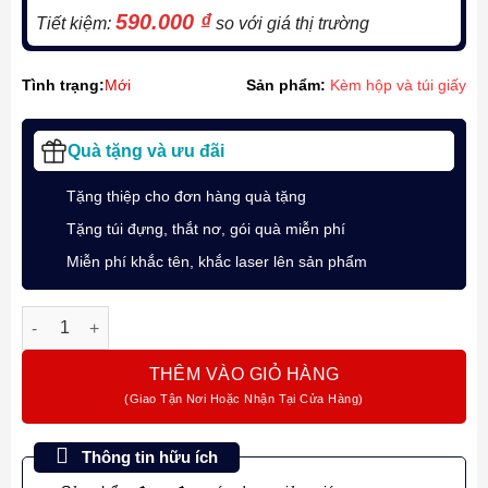
590.000
₫
Tiết kiệm:
so với giá thị trường
Tình trạng:
Mới
Sản phẩm:
Kèm hộp và túi giấy
Quà tặng và ưu đãi
Tặng thiệp cho đơn hàng quà tặng
Tặng túi đựng, thắt nơ, gói quà miễn phí
Miễn phí khắc tên, khắc laser lên sản phẩm
Bút Bi Ký Tên Swarovski Crystalline Blue 5669933 - Món Quà
THÊM VÀO GIỎ HÀNG
Thông tin hữu ích