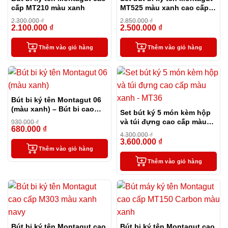
cấp MT210 màu xanh
MT525 màu xanh cao cấp
kèm 2 ngòi và bao da
2.300.000
₫
2.850.000
₫
2.100.000
₫
2.500.000
₫
-9%
-12%
Thêm vào giỏ hàng
Thêm vào giỏ hàng
Bút bi ký tên Montagut 06
(màu xanh) – Bút bi cao
Set bút ký 5 món kèm hộp
cấp làm quà tặng sếp
và túi đựng cao cấp màu
930.000
₫
680.000
₫
-27%
xanh – MT36
4.300.000
₫
3.600.000
₫
-16%
Thêm vào giỏ hàng
Thêm vào giỏ hàng
Bút bi ký tên Montagut cao
Bút bi ký tên Montagut cao