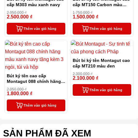
cấp M303 màu xanh navy
cấp MT150 Carbon màu
xanh
2.950.000
₫
1.750.000
₫
2.500.000
₫
1.500.000
₫
-15%
-14%
Thêm vào giỏ hàng
Thêm vào giỏ hàng
Bút bi ký tên Montagut cao
cấp MT210 màu đen
2.300.000
₫
Bút ký tên cao cấp
2.100.000
₫
-9%
Montagut 088 chính hãng
màu xanh navy tặng kèm 3
2.050.000
₫
Thêm vào giỏ hàng
ngòi, túi và hộp
1.800.000
₫
-12%
Thêm vào giỏ hàng
SẢN PHẨM ĐÃ XEM