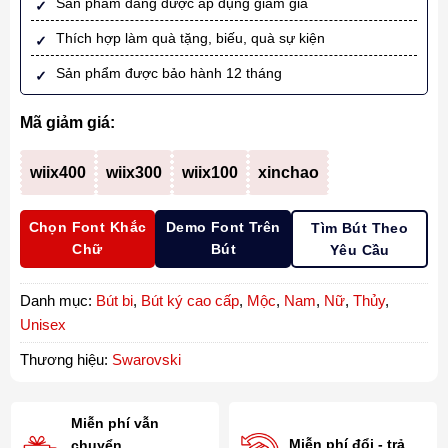
Sản phẩm đang được áp dụng giảm giá
Thích hợp làm quà tặng, biếu, quà sự kiện
Sản phẩm được bảo hành 12 tháng
Mã giảm giá:
wiix400
wiix300
wiix100
xinchao
Chọn Font Khắc
Demo Font Trên
Tìm Bút Theo
Chữ
Bút
Yêu Cầu
Danh mục:
Bút bi
,
Bút ký cao cấp
,
Mộc
,
Nam
,
Nữ
,
Thủy
,
Unisex
Thương hiệu:
Swarovski
Miễn phí vẫn
Miễn phí đổi - trả
chuyển