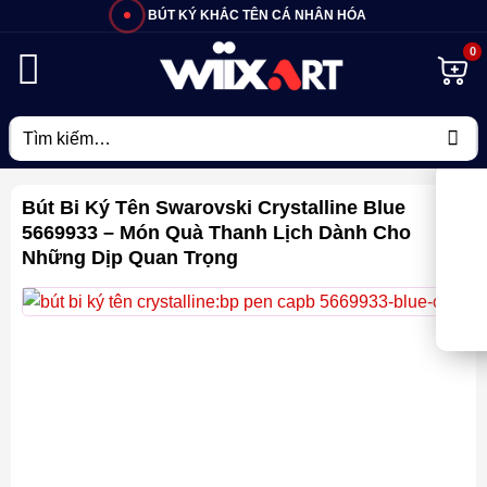
Bỏ
BÚT KÝ KHẮC TÊN CÁ NHÂN HÓA
qua
nội
dung
Tìm
kiếm:
Bút Bi Ký Tên Swarovski Crystalline Blue
5669933 – Món Quà Thanh Lịch Dành Cho
Những Dịp Quan Trọng