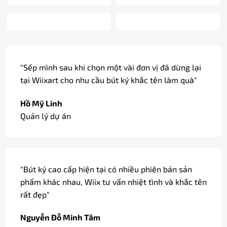
"Các dòng bút ký cao cấp được khắc tên miễn phí,
có gói quà và thắt nơ đẹp mắt, thích hợp làm quà
tặng, quà biếu."
Đỗ Cao Duy
Sale / Hà Nội
"Dòng bút ký tại Wiix có bản mạ vàng, ngòi vàng
18k sang trọng dùng làm quà biếu các đối tác của
công ty."