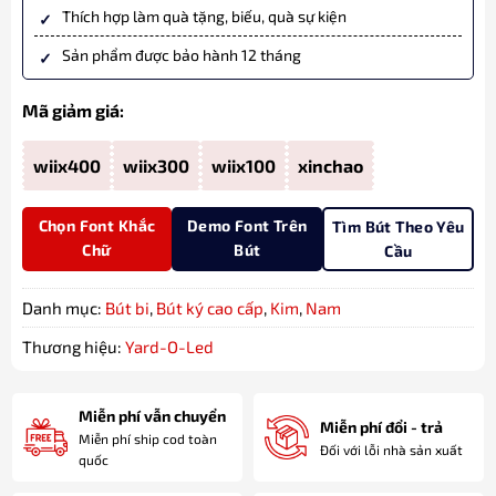
Thích hợp làm quà tặng, biếu, quà sự kiện
Sản phẩm được bảo hành 12 tháng
Mã giảm giá:
wiix400
wiix300
wiix100
xinchao
Chọn Font Khắc
Demo Font Trên
Tìm Bút Theo Yêu
Chữ
Bút
Cầu
Danh mục:
Bút bi
,
Bút ký cao cấp
,
Kim
,
Nam
Thương hiệu:
Yard-O-Led
Miễn phí vẫn chuyển
Miễn phí đổi - trả
Miễn phí ship cod toàn
Đối với lỗi nhà sản xuất
quốc