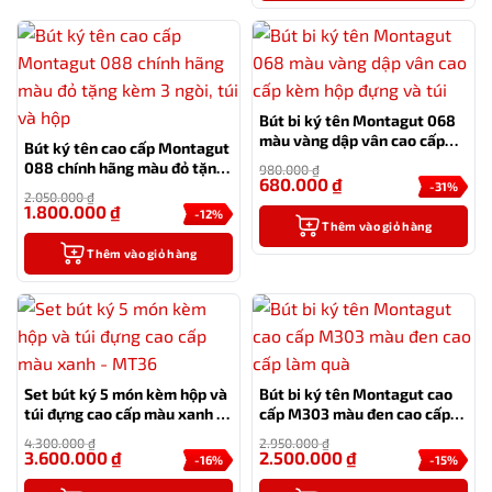
Bút bi ký tên Montagut 068
màu vàng dập vân cao cấp
Bút ký tên cao cấp Montagut
kèm hộp đựng và túi
088 chính hãng màu đỏ tặng
980.000
₫
680.000
₫
kèm 3 ngòi, túi và hộp
-31%
2.050.000
₫
1.800.000
₫
-12%
Thêm vào giỏ hàng
Thêm vào giỏ hàng
Set bút ký 5 món kèm hộp và
Bút bi ký tên Montagut cao
túi đựng cao cấp màu xanh –
cấp M303 màu đen cao cấp
MT36
làm quà
4.300.000
₫
2.950.000
₫
3.600.000
₫
2.500.000
₫
-16%
-15%