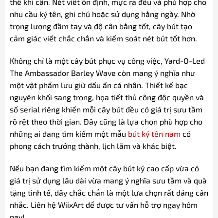
thế khi cần. Nét viết ổn định, mực ra đều và phù hợp cho
nhu cầu ký tên, ghi chú hoặc sử dụng hằng ngày. Nhờ
trọng lượng đầm tay và độ cân bằng tốt, cây bút tạo
cảm giác viết chắc chắn và kiểm soát nét bút tốt hơn.
Không chỉ là một cây bút phục vụ công việc, Yard-O-Led
The Ambassador Barley Wave còn mang ý nghĩa như
một vật phẩm lưu giữ dấu ấn cá nhân. Thiết kế bạc
nguyên khối sang trọng, họa tiết thủ công độc quyền và
số serial riêng khiến mỗi cây bút đều có giá trị sưu tầm
rõ rệt theo thời gian. Đây cũng là lựa chọn phù hợp cho
những ai đang tìm kiếm một mẫu
bút ký tên nam
có
phong cách trưởng thành, lịch lãm và khác biệt.
Nếu bạn đang tìm kiếm một cây bút ký cao cấp vừa có
giá trị sử dụng lâu dài vừa mang ý nghĩa sưu tầm và quà
tặng tinh tế, đây chắc chắn là một lựa chọn rất đáng cân
nhắc. Liên hệ WiixArt để được tư vấn hỗ trợ ngay hôm
nay!