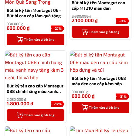
Bút bi ký tên Montagut cao
cấp MT210 màu đen
Bút bi ký tên Montagut 06 –
Bút bi cao cấp làm quà tặng
2.300.000
₫
2.100.000
₫
sếp
-9%
930.000
₫
680.000
₫
-27%
Thêm vào giỏ hàng
Thêm vào giỏ hàng
Bút bi ký tên Montagut 068
màu đen cao cấp kèm hộp
Bút ký tên cao cấp Montagut
đựng và túi
088 chính hãng màu xanh
980.000
₫
680.000
₫
navy tặng kèm 3 ngòi, túi và
-31%
2.050.000
₫
hộp
1.800.000
₫
-12%
Thêm vào giỏ hàng
Thêm vào giỏ hàng