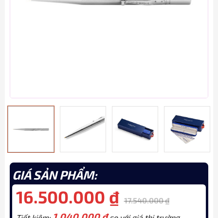
GIÁ SẢN PHẨM:
16.500.000
₫
17.540.000
₫
1.040.000
₫
Tiết kiệm:
so với giá thị trường