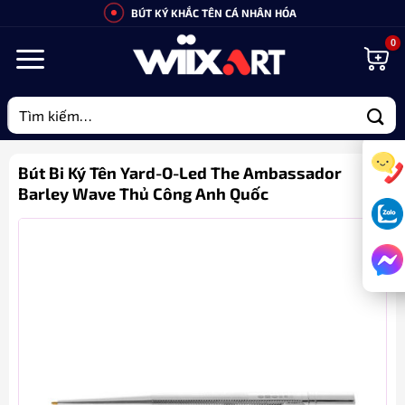
Bỏ
BÚT KÝ KHẮC TÊN CÁ NHÂN HÓA
qua
nội
dung
Tìm
kiếm:
Bút Bi Ký Tên Yard-O-Led The Ambassador
Barley Wave Thủ Công Anh Quốc