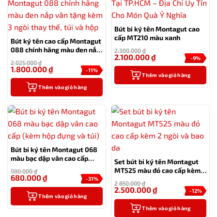
Bút bi ký tên Montagut cao
cấp MT210 màu xanh
Bút ký tên cao cấp Montagut
088 chính hãng màu đen nắp
2.300.000
₫
2.100.000
₫
vân tặng kèm 3 ngòi thay
-9%
2.025.000
₫
thế, túi và hộp
1.800.000
₫
-11%
Thêm vào giỏ hàng
Thêm vào giỏ hàng
Bút bi ký tên Montagut 068
màu bạc dập vân cao cấp
Set bút bi ký tên Montagut
(kèm hộp đựng và túi)
MT525 màu đỏ cao cấp kèm 2
980.000
₫
680.000
₫
ngòi và bao da
-31%
2.850.000
₫
2.500.000
₫
-12%
Thêm vào giỏ hàng
Thêm vào giỏ hàng