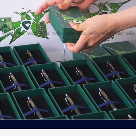
KHẮC TÊN CÁ NHÂN HÓA
Wiix Art
Miễn phí vận chuyển
Áp dụng cho mọi đơn hàng. Thời gian giao hàng trung
bình từ 1-4 ngày. Xem thêm
Chính sách Vận chuyển
.