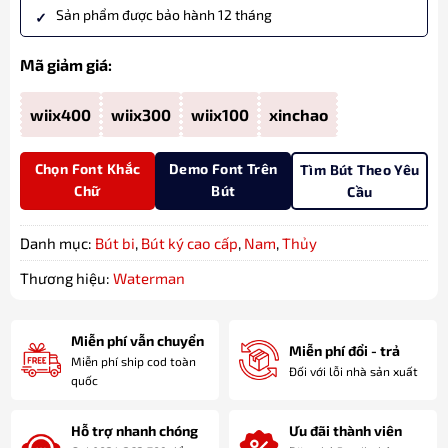
Sản phẩm được bảo hành 12 tháng
Mã giảm giá:
wiix400
wiix300
wiix100
xinchao
Chọn Font Khắc
Demo Font Trên
Tìm Bút Theo Yêu
Chữ
Bút
Cầu
Danh mục:
Bút bi
,
Bút ký cao cấp
,
Nam
,
Thủy
Thương hiệu:
Waterman
Miễn phí vẫn chuyển
Miễn phí đổi - trả
Miễn phí ship cod toàn
Đối với lỗi nhà sản xuất
quốc
Hỗ trợ nhanh chóng
Ưu đãi thành viên