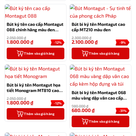
Bút ký tên cao cấp Montagut
Bút bi ký tên Montagut cao
088 chính hãng màu đen
cấp MT210 màu đen
tặng kèm 3 ngòi, túi và hộp
2.050.000
₫
2.300.000
₫
1.800.000
₫
2.100.000
₫
-12%
-9%
Thêm vào giỏ hàng
Thêm vào giỏ hàng
Bút bi ký tên Montagut họa
tiết Monogram MT810 cao
Bút bi ký tên Montagut 068
cấp (màu đen)
màu vàng dập vân cao cấp
2.050.000
₫
1.800.000
₫
kèm hộp đựng và túi
-12%
980.000
₫
680.000
₫
-31%
Thêm vào giỏ hàng
Thêm vào giỏ hàng