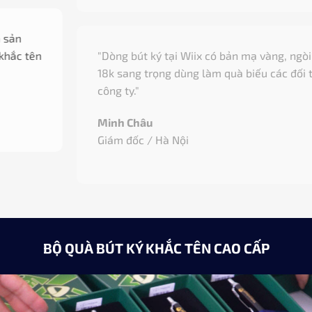
"Dòng bút ký tại Wiix có bản mạ vàng, ngòi vàng
18k sang trọng dùng làm quà biếu các đối tác của
công ty."
Minh Châu
Giám đốc / Hà Nội
BỘ QUÀ BÚT KÝ KHẮC TÊN CAO CẤP