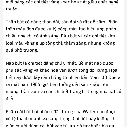
mới bằng các chi tiết vàng khắc họa tiết giàu chất nghệ
thuật.
Thân bút có dáng thon dài, cân đối và rất dễ cầm. Phần
thân màu đen được xử lý bóng mịn, tạo hiệu ứng phản
chiếu nhẹ khi có ánh sáng. Đầu bút và các chi tiết kim
loại màu vàng giúp tổng thể thêm sáng, nhưng không
quá phô trương.
Nắp bút là chi tiết đáng chú ý nhất. Bề mặt nắp được
phủ sắc vàng và khắc hoa văn lượn sóng đối xứng. Họa
tiết này được lấy cảm hứng từ phiên bản Man 100 Opera
ra mắt năm 1985, gợi liên tưởng đến sân khấu, rèm
nhung, trần vòm và các chi tiết trang trí trong nhà hát cổ
điển.
Phần cài bút hai nhánh đặc trưng của Waterman được
xử lý thanh mảnh và sang trọng. Chi tiết này không chỉ
giúp người dùng cài bút vào túi áo, sổ tay hoặc bìa da.