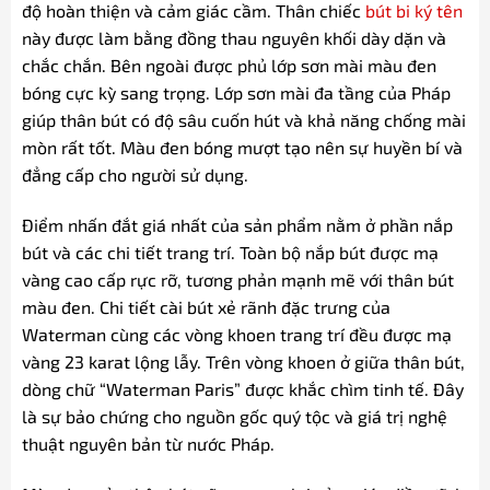
độ hoàn thiện và cảm giác cầm. Thân chiếc
bút bi ký tên
này được làm bằng đồng thau nguyên khối dày dặn và
chắc chắn. Bên ngoài được phủ lớp sơn mài màu đen
bóng cực kỳ sang trọng. Lớp sơn mài đa tầng của Pháp
giúp thân bút có độ sâu cuốn hút và khả năng chống mài
mòn rất tốt. Màu đen bóng mượt tạo nên sự huyền bí và
đẳng cấp cho người sử dụng.
Điểm nhấn đắt giá nhất của sản phẩm nằm ở phần nắp
bút và các chi tiết trang trí. Toàn bộ nắp bút được mạ
vàng cao cấp rực rỡ, tương phản mạnh mẽ với thân bút
màu đen. Chi tiết cài bút xẻ rãnh đặc trưng của
Waterman cùng các vòng khoen trang trí đều được mạ
vàng 23 karat lộng lẫy. Trên vòng khoen ở giữa thân bút,
dòng chữ “Waterman Paris” được khắc chìm tinh tế. Đây
là sự bảo chứng cho nguồn gốc quý tộc và giá trị nghệ
thuật nguyên bản từ nước Pháp.