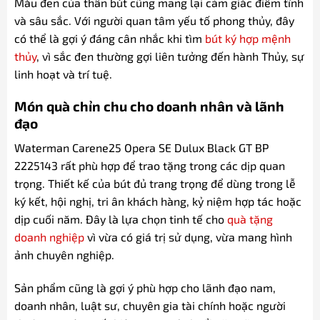
Màu đen của thân bút cũng mang lại cảm giác điềm tĩnh
và sâu sắc. Với người quan tâm yếu tố phong thủy, đây
có thể là gợi ý đáng cân nhắc khi tìm
bút ký hợp mệnh
thủy
, vì sắc đen thường gợi liên tưởng đến hành Thủy, sự
linh hoạt và trí tuệ.
Món quà chỉn chu cho doanh nhân và lãnh
đạo
Waterman Carene25 Opera SE Dulux Black GT BP
2225143 rất phù hợp để trao tặng trong các dịp quan
trọng. Thiết kế của bút đủ trang trọng để dùng trong lễ
ký kết, hội nghị, tri ân khách hàng, kỷ niệm hợp tác hoặc
dịp cuối năm. Đây là lựa chọn tinh tế cho
quà tặng
doanh nghiệp
vì vừa có giá trị sử dụng, vừa mang hình
ảnh chuyên nghiệp.
Sản phẩm cũng là gợi ý phù hợp cho lãnh đạo nam,
doanh nhân, luật sư, chuyên gia tài chính hoặc người