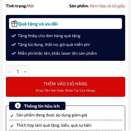
Tình trạng:
Mới
Sản phẩm:
Kèm hộp và túi giấy
Quà tặng và ưu đãi
Tặng thiệp cho đơn hàng quà tặng
Tặng túi đựng, thắt nơ, gói quà miễn phí
Miễn phí khắc tên, khắc laser lên sản phẩm
Bút Bi Waterman Carene25 Opera SE Dulux Black GT BP 2225143
THÊM VÀO GIỎ HÀNG
Thông tin hữu ích
Sản phẩm đang được áp dụng giảm giá
Thích hợp làm quà tặng, biếu, quà sự kiện