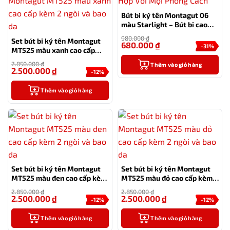
Bút bi ký tên Montagut 06
màu Starlight – Bút bi cao
cấp làm quà tặng sếp
980.000
₫
Set bút bi ký tên Montagut
680.000
₫
-31%
MT525 màu xanh cao cấp
kèm 2 ngòi và bao da
2.850.000
₫
Thêm vào giỏ hàng
2.500.000
₫
-12%
Thêm vào giỏ hàng
Set bút bi ký tên Montagut
Set bút bi ký tên Montagut
MT525 màu đen cao cấp kèm
MT525 màu đỏ cao cấp kèm 2
2 ngòi và bao da
ngòi và bao da
2.850.000
₫
2.850.000
₫
2.500.000
₫
2.500.000
₫
-12%
-12%
Thêm vào giỏ hàng
Thêm vào giỏ hàng