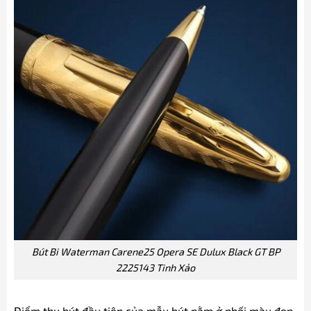
Bút Bi Waterman Carene25 Opera SE Dulux Black GT BP
2225143 Tinh Xảo
Điểm thu hút đầu tiên của mẫu bút nằm ở phối màu đen