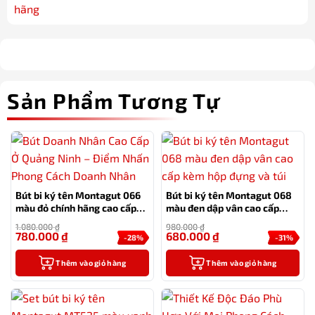
Sản Phẩm Tương Tự
Bút bi ký tên Montagut 066
Bút bi ký tên Montagut 068
màu đỏ chính hãng cao cấp
màu đen dập vân cao cấp
tặng kèm 2 ngòi thay thế
kèm hộp đựng và túi
1.080.000
₫
980.000
₫
780.000
₫
680.000
₫
-28%
-31%
Thêm vào giỏ hàng
Thêm vào giỏ hàng