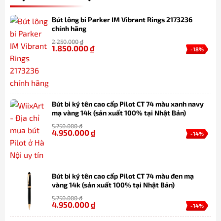
Bút lông bi Parker IM Vibrant Rings 2173236
chính hãng
2.250.000
₫
1.850.000
₫
-18%
Bút bi ký tên cao cấp Pilot CT 74 màu xanh navy
mạ vàng 14k (sản xuất 100% tại Nhật Bản)
5.750.000
₫
4.950.000
₫
-14%
Bút bi ký tên cao cấp Pilot CT 74 màu đen mạ
vàng 14k (sản xuất 100% tại Nhật Bản)
5.750.000
₫
4.950.000
₫
-14%