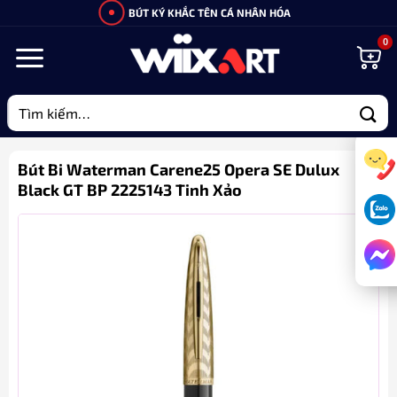
Bỏ
BÚT KÝ KHẮC TÊN CÁ NHÂN HÓA
qua
nội
dung
Tìm
kiếm:
Bút Bi Waterman Carene25 Opera SE Dulux
Black GT BP 2225143 Tinh Xảo