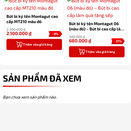
Bút bi ký tên Montagut cao
cấp MT210 màu đỏ
Bút bi ký tên Montagut 06
(màu đỏ) – Bút bi cao cấp làm
2.300.000
₫
2.100.000
₫
quà tặng sếp
-9%
980.000
₫
680.000
₫
-31%
Thêm vào giỏ hàng
Thêm vào giỏ hàng
SẢN PHẨM ĐÃ XEM
Bạn chưa xem sản phẩm nào.