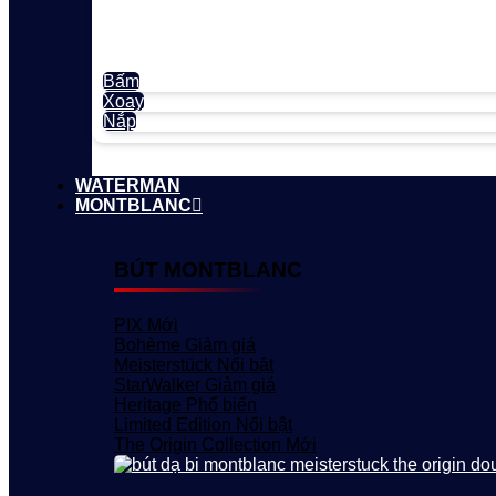
Bấm
Xoay
Nắp
WATERMAN
MONTBLANC
BÚT MONTBLANC
PIX
Bohème
Meisterstück
StarWalker
Heritage
Limited Edition
The Origin Collection