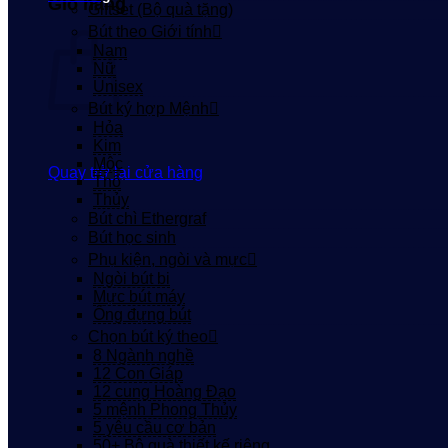
Giỏ hàng
Giftset (Bộ quà tặng)
Bút theo Giới tính
Nam
Nữ
Unisex
Bút ký hợp Mệnh
Hỏa
Kim
Mộc
Quay trở lại cửa hàng
Thổ
Thủy
Bút chì Ethergraf
Bút học sinh
Phụ kiện, ngòi và mực
Ngòi bút bi
Mực bút máy
Ống đựng bút
Chọn bút ký theo
8 Ngành nghề
12 Con Giáp
12 cung Hoàng Đạo
5 mệnh Phong Thủy
5 yêu cầu cơ bản
50+ Bộ quà thiết kế riêng