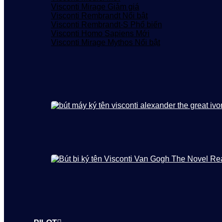
Visconti Mirage
Visconti Rembrandt
Visconti Rembrandt-S
Visconti Homo Sapiens
Visconti Mirage Mythos