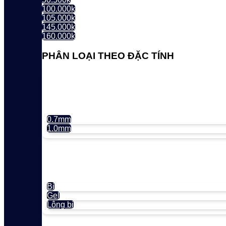
100.000k
105.000k
145.000k
160.000k
PHÂN LOẠI THEO ĐẶC TÍNH
0.7mm
1.0mm
Bi
Gel
Lông bi