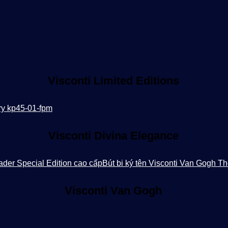
Visconti Limited Editions
Visconti Divina Elegance
Visconti Van Gogh