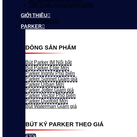
TOP 5 mẫu bút giá dưới 500k
GIỚI THIỆU
Hồ sơ năng lực
PARKER
DÒNG SẢN PHẨM
Bút Parker IM
Bút Parker Elite
Parker Ingnty
Parker Sonnet
Parker Urban
Parker Jotter
Parker Vector
Parker Duofold
Bút Waterman
BÚT KÝ PARKER THEO GIÁ
430k