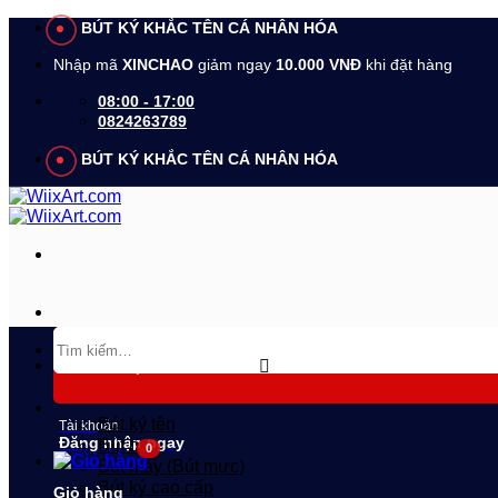
Bỏ
BÚT KÝ KHẮC TÊN CÁ NHÂN HÓA
qua
Nhập mã
XINCHAO
giảm ngay
10.000 VNĐ
khi đặt hàng
nội
dung
08:00 - 17:00
0824263789
BÚT KÝ KHẮC TÊN CÁ NHÂN HÓA
Tìm
kiếm:
DANH MỤC SẢN PHẨM
Bút ký tên
Tài khoản
Đăng nhập ngay
Bút bi
Bút máy (Bút mực)
Bút ký cao cấp
Giỏ hàng