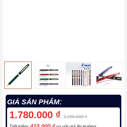
GIÁ SẢN PHẨM:
1.780.000
₫
2.190.000
₫
410.000
₫
Tiết kiệm:
so với giá thị trường