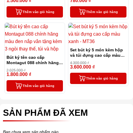
1.500.000
₫
780.000
₫
-14%
-28%
Thêm vào giỏ hàng
Thêm vào giỏ hàng
Set bút ký 5 món kèm hộp
và túi đựng cao cấp màu
Bút ký tên cao cấp
xanh – MT36
Montagut 088 chính hãng
4.300.000
₫
3.600.000
₫
màu đen nắp vân tặng kèm
-16%
2.025.000
₫
3 ngòi thay thế, túi và hộp
1.800.000
₫
-11%
Thêm vào giỏ hàng
Thêm vào giỏ hàng
SẢN PHẨM ĐÃ XEM
Bạn chưa xem sản phẩm nào.