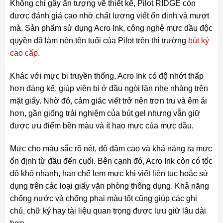
Không chỉ gây ấn tượng về thiết kế, Pilot RIDGE còn
được đánh giá cao nhờ chất lượng viết ổn định và mượt
mà. Sản phẩm sử dụng Acro Ink, công nghệ mực dầu độc
quyền đã làm nên tên tuổi của Pilot trên thị trường
bút ký
cao cấp
.
Khác với mực bi truyền thống, Acro Ink có độ nhớt thấp
hơn đáng kể, giúp viên bi ở đầu ngòi lăn nhẹ nhàng trên
mặt giấy. Nhờ đó, cảm giác viết trở nên trơn tru và êm ái
hơn, gần giống trải nghiệm của bút gel nhưng vẫn giữ
được ưu điểm bền màu và ít hao mực của mực dầu.
Mực cho màu sắc rõ nét, độ đậm cao và khả năng ra mực
ổn định từ đầu đến cuối. Bên cạnh đó, Acro Ink còn có tốc
độ khô nhanh, hạn chế lem mực khi viết liên tục hoặc sử
dụng trên các loại giấy văn phòng thông dụng. Khả năng
chống nước và chống phai màu tốt cũng giúp các ghi
chú, chữ ký hay tài liệu quan trọng được lưu giữ lâu dài