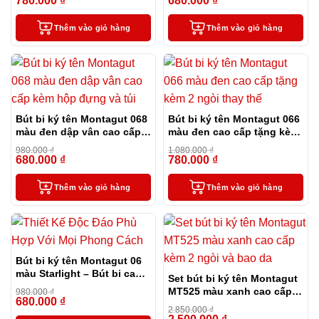
780.000
₫
680.000
₫
-28%
-31%
Thêm vào giỏ hàng
Thêm vào giỏ hàng
Bút bi ký tên Montagut 068
Bút bi ký tên Montagut 066
màu đen dập vân cao cấp
màu đen cao cấp tặng kèm
kèm hộp đựng và túi
2 ngòi thay thế
980.000
₫
1.080.000
₫
680.000
₫
780.000
₫
-31%
-28%
Thêm vào giỏ hàng
Thêm vào giỏ hàng
Bút bi ký tên Montagut 06
màu Starlight – Bút bi cao
Set bút bi ký tên Montagut
cấp làm quà tặng sếp
MT525 màu xanh cao cấp
980.000
₫
680.000
₫
-31%
kèm 2 ngòi và bao da
2.850.000
₫