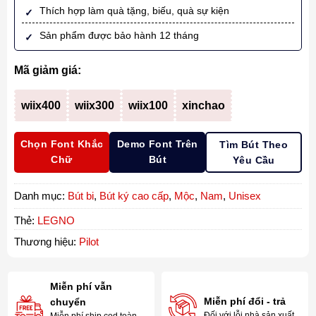
Thích hợp làm quà tặng, biếu, quà sự kiện
Sản phẩm được bảo hành 12 tháng
Mã giảm giá:
wiix400
wiix300
wiix100
xinchao
Chọn Font Khắc
Demo Font Trên
Tìm Bút Theo
Chữ
Bút
Yêu Cầu
Danh mục:
Bút bi
,
Bút ký cao cấp
,
Mộc
,
Nam
,
Unisex
Thẻ:
LEGNO
Thương hiệu:
Pilot
Miễn phí vẫn
Miễn phí đổi - trả
chuyển
Đối với lỗi nhà sản xuất