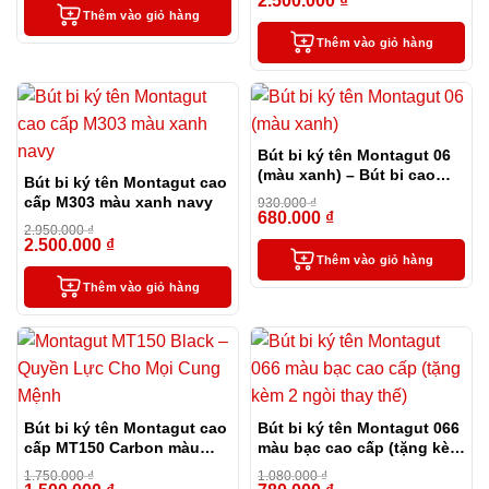
2.500.000
₫
-12%
Thêm vào giỏ hàng
Thêm vào giỏ hàng
Bút bi ký tên Montagut 06
(màu xanh) – Bút bi cao
Bút bi ký tên Montagut cao
cấp làm quà tặng sếp
cấp M303 màu xanh navy
930.000
₫
680.000
₫
-27%
2.950.000
₫
2.500.000
₫
-15%
Thêm vào giỏ hàng
Thêm vào giỏ hàng
Bút bi ký tên Montagut cao
Bút bi ký tên Montagut 066
cấp MT150 Carbon màu
màu bạc cao cấp (tặng kèm
đen
2 ngòi thay thế)
1.750.000
₫
1.080.000
₫