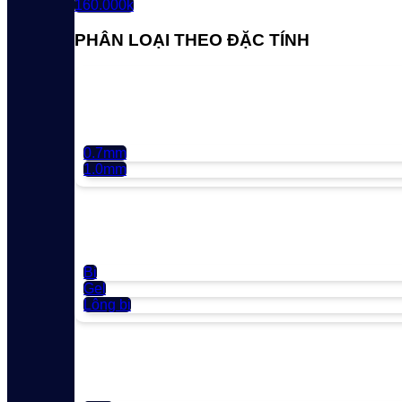
160.000k
PHÂN LOẠI THEO ĐẶC TÍNH
0.7mm
1.0mm
Bi
Gel
Lông bi