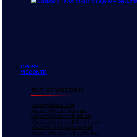
CROSS
VISCONTI
BÚT KÝ VISCONTI
Visconti Medici
Visconti Mirage
Visconti Rembrandt
Visconti Rembrandt-S
Visconti Homo Sapiens
Visconti Mirage Mythos