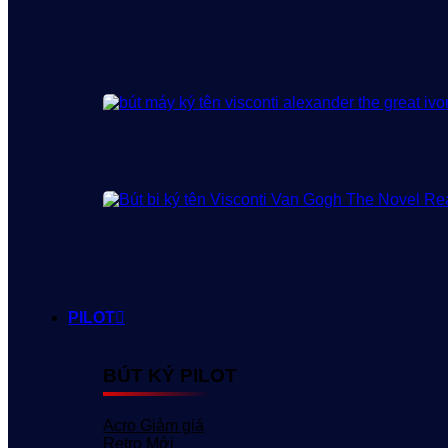
PILOT
BÚT KÝ PILOT
Acro
Retro