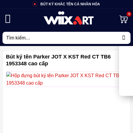
Bỏ
BÚT KÝ KHẮC TÊN CÁ NHÂN HÓA
qua
nội
dung
Tìm
kiếm:
Bút ký tên Parker JOT X KST Red CT TB6
1953348 cao cấp