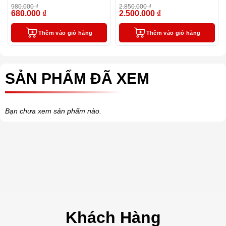
làm quà tặng sếp
2 ngòi và bao da
980.000
₫
2.850.000
₫
680.000
₫
2.500.000
₫
-31%
-12%
Thêm vào giỏ hàng
Thêm vào giỏ hàng
SẢN PHẨM ĐÃ XEM
Bạn chưa xem sản phẩm nào.
Khách Hàng