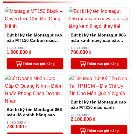
Bút bi ký tên Montagut cao
Bút bi ký tên Montagut 066
cấp MT150 Carbon màu
màu xanh navy cao cấp
đen
tặng kèm 2 ngòi thay thế
1.750.000
₫
1.080.000
₫
1.500.000
₫
780.000
₫
-14%
-28%
Thêm vào giỏ hàng
Thêm vào giỏ hàng
Bút bi ký tên Montagut cao
cấp MT210 màu xanh
Bút bi ký tên Montagut 066
màu đỏ chính hãng cao
2.300.000
₫
2.100.000
₫
cấp tặng kèm 2 ngòi thay
-9%
1.080.000
₫
thế
780.000
₫
-28%
Thêm vào giỏ hàng