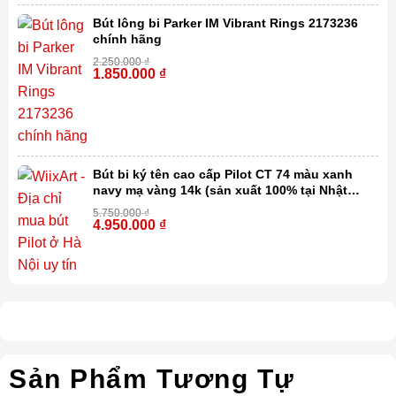
Bút lông bi Parker IM Vibrant Rings 2173236
chính hãng
2.250.000
₫
1.850.000
₫
-18%
Bút bi ký tên cao cấp Pilot CT 74 màu xanh
navy mạ vàng 14k (sản xuất 100% tại Nhật
Bản)
5.750.000
₫
4.950.000
₫
-14%
Sản Phẩm Tương Tự