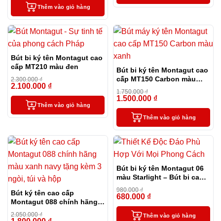
Thêm vào giỏ hàng
Bút bi ký tên Montagut cao
cấp MT210 màu đen
Bút bi ký tên Montagut cao
cấp MT150 Carbon màu
2.300.000
₫
2.100.000
₫
-9%
xanh
1.750.000
₫
1.500.000
₫
-14%
Thêm vào giỏ hàng
Thêm vào giỏ hàng
Bút bi ký tên Montagut 06
màu Starlight – Bút bi cao
cấp làm quà tặng sếp
980.000
₫
Bút ký tên cao cấp
680.000
₫
-31%
Montagut 088 chính hãng
màu xanh navy tặng kèm 3
2.050.000
₫
Thêm vào giỏ hàng
ngòi, túi và hộp