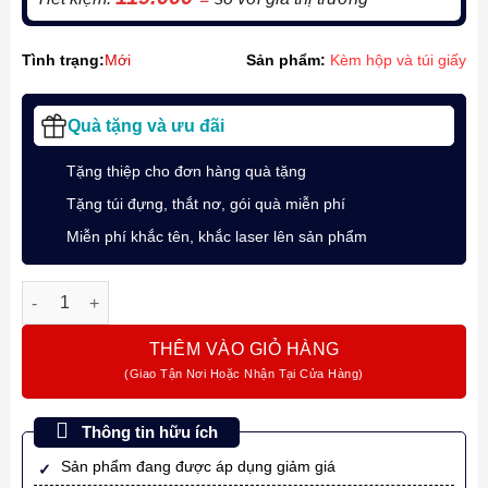
Tình trạng:
Mới
Sản phẩm:
Kèm hộp và túi giấy
Quà tặng và ưu đãi
Tặng thiệp cho đơn hàng quà tặng
Tặng túi đựng, thắt nơ, gói quà miễn phí
Miễn phí khắc tên, khắc laser lên sản phẩm
Bút ký tên Parker JOT X KST Red CT TB6 1953348 cao cấp số 
THÊM VÀO GIỎ HÀNG
Thông tin hữu ích
Sản phẩm đang được áp dụng giảm giá