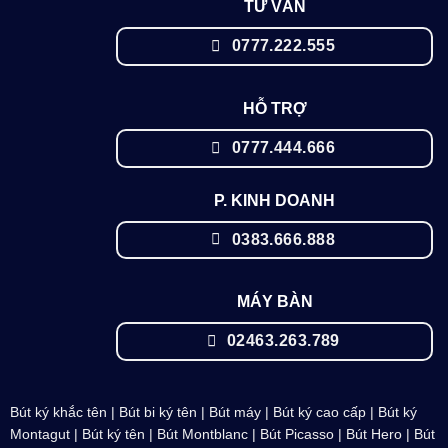
TƯ VẤN
0777.222.555
HỖ TRỢ
0777.444.666
P. KINH DOANH
0383.666.888
MÁY BÀN
02463.263.789
Bút ký khắc tên
|
Bút bi ký tên
|
Bút máy
|
Bút ký cao cấp
|
Bút ký
Montagut
|
Bút ký tên
|
Bút Montblanc
| Bút Picasso |
Bút Hero
|
Bút