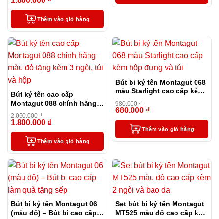
1.800.000
₫
-12%
Thêm vào giỏ hàng
Bút bi ký tên Montagut 068
màu Starlight cao cấp kèm
Bút ký tên cao cấp
hộp đựng và túi
Montagut 088 chính hãng
980.000
₫
680.000
₫
màu đỏ tặng kèm 3 ngòi,
-31%
2.050.000
₫
túi và hộp
1.800.000
₫
-12%
Thêm vào giỏ hàng
Thêm vào giỏ hàng
Bút bi ký tên Montagut 06
Set bút bi ký tên Montagut
(màu đỏ) – Bút bi cao cấp
MT525 màu đỏ cao cấp kèm