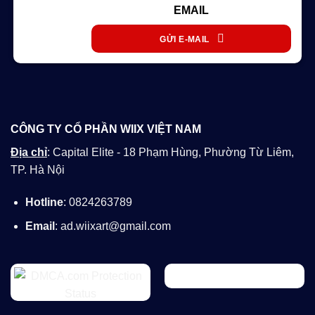
EMAIL
GỬI E-MAIL
CÔNG TY CỔ PHẦN WIIX VIỆT NAM
Địa chỉ
: Capital Elite - 18 Phạm Hùng, Phường Từ Liêm,
TP. Hà Nội
Hotline
: 0824263789
Email
: ad.wiixart@gmail.com