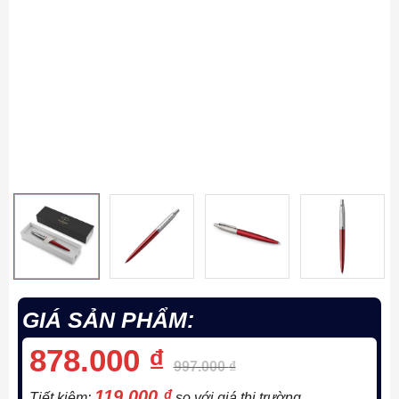
GIÁ SẢN PHẨM:
878.000
₫
997.000
₫
119.000
₫
Tiết kiệm:
so với giá thị trường