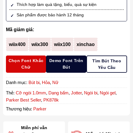
Thích hợp làm quà tặng, biếu, quà sự kiện
Sản phẩm được bảo hành 12 tháng
Mã giảm giá:
wiix400
wiix300
wiix100
xinchao
Chọn Font Khắc
Demo Font Trên
Tìm Bút Theo
Chữ
Bút
Yêu Cầu
Danh mục:
Bút bi
,
Hỏa
,
Nữ
Thẻ:
Cỡ ngòi 1.0mm
,
Dạng bấm
,
Jotter
,
Ngòi bi
,
Ngòi gel
,
Parker Best Seller
,
PK878k
Thương hiệu:
Parker
Miễn phí vẫn