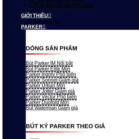
TOP 5 mẫu bút giá dưới 500k
GIỚI THIỆU
Hồ sơ năng lực
PARKER
DÒNG SẢN PHẨM
Bút Parker IM
Bút Parker Elite
Parker Ingnty
Parker Sonnet
Parker Urban
Parker Jotter
Parker Vector
Parker Duofold
Bút Waterman
BÚT KÝ PARKER THEO GIÁ