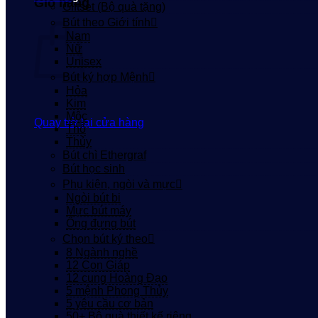
Giỏ hàng
Giftset (Bộ quà tặng)
Bút theo Giới tính
Nam
Nữ
Unisex
Bút ký hợp Mệnh
Hỏa
Kim
Mộc
Quay trở lại cửa hàng
Thổ
Thủy
Bút chì Ethergraf
Bút học sinh
Phụ kiện, ngòi và mực
Ngòi bút bi
Mực bút máy
Ống đựng bút
Chọn bút ký theo
8 Ngành nghề
12 Con Giáp
12 cung Hoàng Đạo
5 mệnh Phong Thủy
5 yêu cầu cơ bản
50+ Bộ quà thiết kế riêng