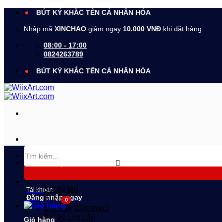
Bỏ
BÚT KÝ KHẮC TÊN CÁ NHÂN HÓA
qua
Nhập mã
XINCHAO
giảm ngay
10.000 VNĐ
khi đặt hàng
nội
dung
08:00 - 17:00
0824263789
BÚT KÝ KHẮC TÊN CÁ NHÂN HÓA
Tìm
kiếm:
DANH MỤC SẢN PHẨM
Bút ký tên
Tài khoản
Đăng nhập ngay
Bút bi
Bút máy (Bút mực)
Bút ký cao cấp
Giỏ hàng