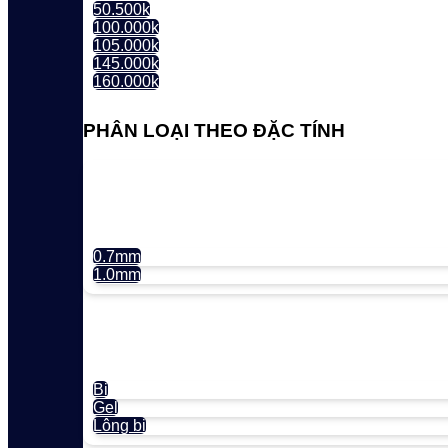
50.500k
100.000k
105.000k
145.000k
160.000k
PHÂN LOẠI THEO ĐẶC TÍNH
0.7mm
1.0mm
Bi
Gel
Lông bi