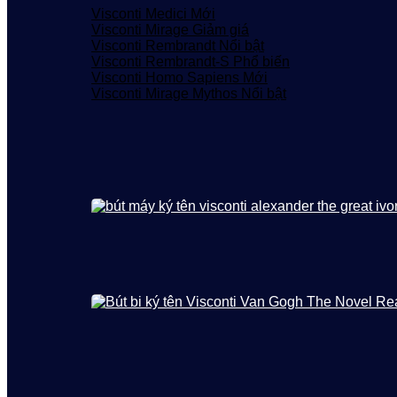
Visconti Medici
Visconti Mirage
Visconti Rembrandt
Visconti Rembrandt-S
Visconti Homo Sapiens
Visconti Mirage Mythos