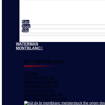
Bấm
Xoay
Nắp
WATERMAN
MONTBLANC
BÚT MONTBLANC
PIX
Bohème
Meisterstück
StarWalker
Heritage
Limited Edition
The Origin Collection