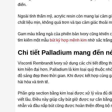
điển.
Ngoài tính thẩm mỹ, acrylic resin còn mang lại cảm g
chất liệu mịn, không quá trơn và tạo cảm giác thoải mái
Gam màu trắng ngà của phiên bản Ivory cũng khiến câ
tìm kiếm một mẫu
bút ký hợp mệnh kim
nhờ sắc trắng 
Chi tiết Palladium mang đến né
Visconti Rembrandt Ivory sử dụng các chi tiết đồng 
kim hiện đại hơn. Palladium là kim loại quý thuộc nh
độ sáng đẹp theo thời gian. Khi được kết hợp cùng ga
hài hòa và tinh tế.
Phần grip section bằng kim loại được xử lý vừa đủ 
viết lâu. Điều này giúp cây bút giữ được sự cân bằng 
nhẫn và đầu nắp bút cũng được hoàn thiện đồng bộ nh