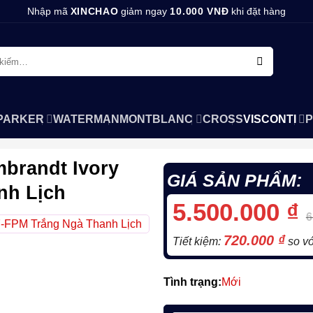
Nhập mã
XINCHAO
giảm ngay
10.000 VNĐ
khi đặt hàng
PARKER
WATERMAN
MONTBLANC
CROSS
VISCONTI
P
mbrandt Ivory
GIÁ SẢN PHẨM:
nh Lịch
5.500.000
₫
6
720.000
₫
Tiết kiệm:
so vớ
Tình trạng:
Mới