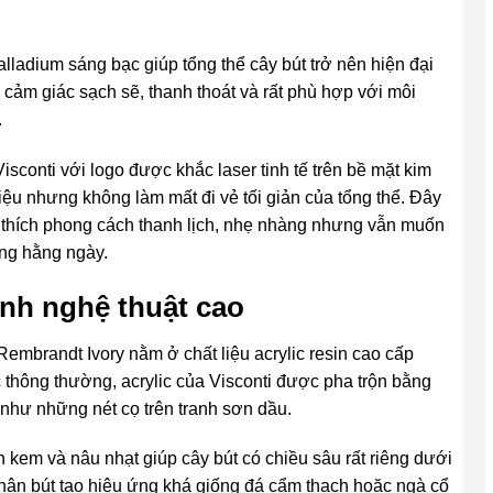
alladium sáng bạc giúp tổng thể cây bút trở nên hiện đại
ạo cảm giác sạch sẽ, thanh thoát và rất phù hợp với môi
.
sconti với logo được khắc laser tinh tế trên bề mặt kim
 hiệu nhưng không làm mất đi vẻ tối giản của tổng thể. Đây
thích phong cách thanh lịch, nhẹ nhàng nhưng vẫn muốn
ụng hằng ngày.
ính nghệ thuật cao
Rembrandt Ivory nằm ở chất liệu acrylic resin cao cấp
 thông thường, acrylic của Visconti được pha trộn bằng
như những nét cọ trên tranh sơn dầu.
 kem và nâu nhạt giúp cây bút có chiều sâu rất riêng dưới
thân bút tạo hiệu ứng khá giống đá cẩm thạch hoặc ngà cổ