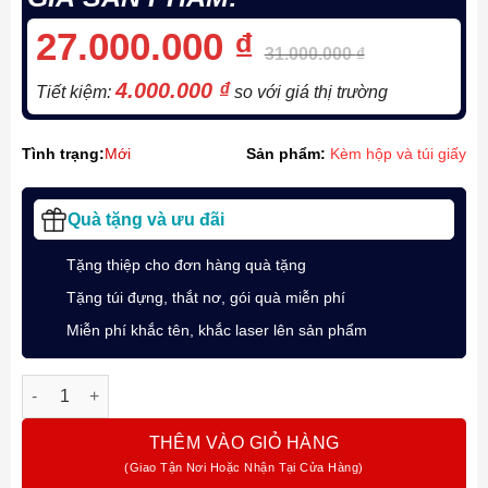
27.000.000
₫
31.000.000
₫
4.000.000
₫
Tiết kiệm:
so với giá thị trường
Tình trạng:
Mới
Sản phẩm:
Kèm hộp và túi giấy
Quà tặng và ưu đãi
Tặng thiệp cho đơn hàng quà tặng
Tặng túi đựng, thắt nơ, gói quà miễn phí
Miễn phí khắc tên, khắc laser lên sản phẩm
Bút Máy Ký Tên Yard-O-Led The Pocket Honeycomb Light Blu
THÊM VÀO GIỎ HÀNG