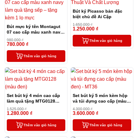
Bút ký Picasso bản đặc
biệt chủ đề Ai Cập
1.650.000
₫
Bút mực ký tên Montagut
1.250.000
₫
-24%
07 cao cấp màu xanh navy
làm quà tặng sếp – tặng
980.000
₫
Thêm vào giỏ hàng
kèm 1 lọ mực
780.000
₫
-20%
Thêm vào giỏ hàng
Set bút ký 4 món cao cấp
Set bút ký 5 món kèm hộp
làm quà tặng MTG0128
và túi đựng cao cấp (màu
(màu đen)
đen) – MT36
1.525.000
₫
4.300.000
₫
1.280.000
₫
3.600.000
₫
-16%
-16%
Thêm vào giỏ hàng
Thêm vào giỏ hàng