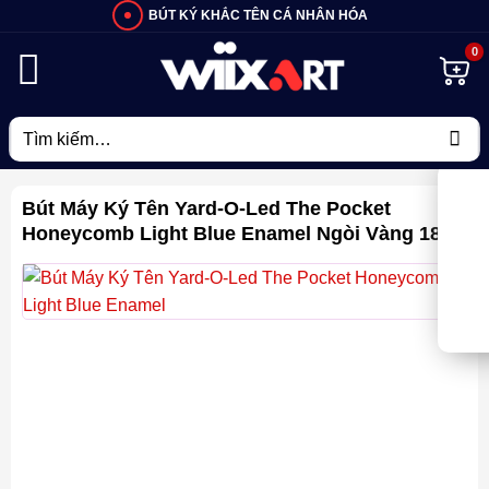
Bỏ
BÚT KÝ KHẮC TÊN CÁ NHÂN HÓA
qua
nội
dung
Tìm
kiếm:
Bút Máy Ký Tên Yard-O-Led The Pocket
Honeycomb Light Blue Enamel Ngòi Vàng 18K