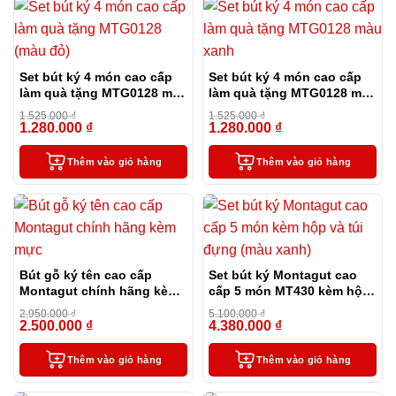
Set bút ký 4 món cao cấp
Set bút ký 4 món cao cấp
làm quà tặng MTG0128 màu
làm quà tặng MTG0128 màu
đỏ
xanh
1.525.000
₫
1.525.000
₫
1.280.000
₫
1.280.000
₫
-16%
-16%
Thêm vào giỏ hàng
Thêm vào giỏ hàng
Bút gỗ ký tên cao cấp
Set bút ký Montagut cao
Montagut chính hãng kèm
cấp 5 món MT430 kèm hộp
mực
và túi đựng màu xanh
2.950.000
₫
5.100.000
₫
2.500.000
₫
4.380.000
₫
-15%
-14%
Thêm vào giỏ hàng
Thêm vào giỏ hàng