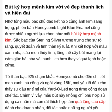
Bút ký hợp mệnh kim với vẻ đẹp thanh lịch
và hiện đại
Nhờ tông màu bạc chủ đạo kết hợp cùng ánh kim sang
trọng, phiên bản Honeycomb Light Blue Enamel cũng
được nhiều người lựa chọn như một
bút ký hợp mệnh
kim
. Sắc bạc của Sterling Silver tượng trưng cho sự rõ
ràng, quyết đoán và tinh thần kỷ luật. Khi kết hợp với màu
xanh nhạt của men thủy tinh, tổng thể cây bút mang lại
cảm giác hài hòa và thanh lịch hơn thay vì quá lạnh hoặc
cứng.
Từ thân bạc 925 chạm khắc Honeycomb cho đến chi tiết
men xanh thủ công và ngòi vàng 18K, mọi yếu tố đều cho
thấy sự đầu tư tỉ mỉ của Yard-O-Led trong từng công đoạn
chế tác. Chính vì vậy, mẫu bút này không chỉ phù hợp sử
dụng cá nhân mà còn rất thích hợp làm
quà tặng cao cấp
dành cho doanh nhân, đối tác hoặc những người yêu