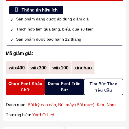
Thông tin hữu ích
Sản phẩm đang được áp dụng giảm giá
Thích hợp làm quà tặng, biếu, quà sự kiện
Sản phẩm được bảo hành 12 tháng
Mã giảm giá:
wiix400
wiix300
wiix100
xinchao
Chọn Font Khắc
Demo Font Trên
Tìm Bút Theo
Chữ
Bút
Yêu Cầu
Danh mục:
Bút ký cao cấp
,
Bút máy (Bút mực)
,
Kim
,
Nam
Thương hiệu:
Yard-O-Led