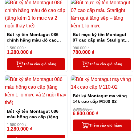
Bút ký tên Montagut 086
Bút mực ký tên Montagut
chính hãng màu đỏ cao
07 cao cấp màu Starlight
cấp tặng kèm 1 lọ mực và 2
làm quà tặng sếp – tặng
1.580.000
₫
980.000
₫
ngòi thay thế
kèm 1 lọ mực
1.280.000
₫
780.000
₫
-19%
-20%
Thêm vào giỏ hàng
Thêm vào giỏ hàng
Bút ký Montagut mạ vàng
14k cao cấp M100-02
8.000.000
₫
Bút ký tên Montagut 086
6.800.000
₫
-15%
màu hồng cao cấp (tặng
kèm 1 lọ mực và 2 ngòi
1.580.000
₫
Thêm vào giỏ hàng
thay thế)
1.280.000
₫
-19%