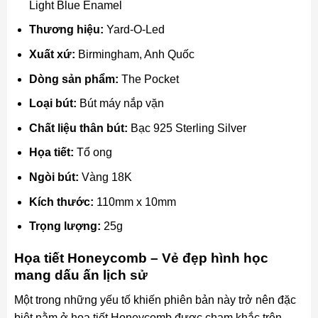
Light Blue Enamel
Thương hiệu:
Yard-O-Led
Xuất xứ:
Birmingham, Anh Quốc
Dòng sản phẩm:
The Pocket
Loại bút:
Bút máy nắp vặn
Chất liệu thân bút:
Bạc 925 Sterling Silver
Họa tiết:
Tổ ong
Ngòi bút:
Vàng 18K
Kích thước:
110mm x 10mm
Trọng lượng:
25g
Họa tiết Honeycomb – Vẻ đẹp hình học
mang dấu ấn lịch sử
Một trong những yếu tố khiến phiên bản này trở nên đặc
biệt nằm ở họa tiết Honeycomb được chạm khắc trên