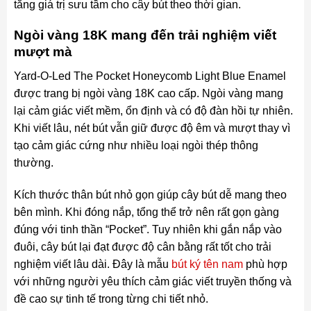
tăng giá trị sưu tầm cho cây bút theo thời gian.
Ngòi vàng 18K mang đến trải nghiệm viết
mượt mà
Yard-O-Led The Pocket Honeycomb Light Blue Enamel
được trang bị ngòi vàng 18K cao cấp. Ngòi vàng mang
lại cảm giác viết mềm, ổn định và có độ đàn hồi tự nhiên.
Khi viết lâu, nét bút vẫn giữ được độ êm và mượt thay vì
tạo cảm giác cứng như nhiều loại ngòi thép thông
thường.
Kích thước thân bút nhỏ gọn giúp cây bút dễ mang theo
bên mình. Khi đóng nắp, tổng thể trở nên rất gọn gàng
đúng với tinh thần “Pocket”. Tuy nhiên khi gắn nắp vào
đuôi, cây bút lại đạt được độ cân bằng rất tốt cho trải
nghiệm viết lâu dài. Đây là mẫu
bút ký tên nam
phù hợp
với những người yêu thích cảm giác viết truyền thống và
đề cao sự tinh tế trong từng chi tiết nhỏ.