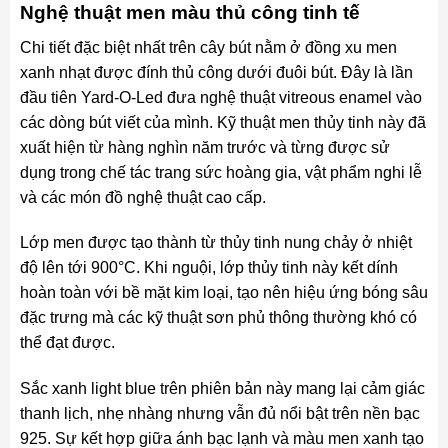
Nghệ thuật men màu thủ công tinh tế
Chi tiết đặc biệt nhất trên cây bút nằm ở đồng xu men
xanh nhạt được đính thủ công dưới đuôi bút. Đây là lần
đầu tiên Yard-O-Led đưa nghệ thuật vitreous enamel vào
các dòng bút viết của mình. Kỹ thuật men thủy tinh này đã
xuất hiện từ hàng nghìn năm trước và từng được sử
dụng trong chế tác trang sức hoàng gia, vật phẩm nghi lễ
và các món đồ nghệ thuật cao cấp.
Lớp men được tạo thành từ thủy tinh nung chảy ở nhiệt
độ lên tới 900°C. Khi nguội, lớp thủy tinh này kết dính
hoàn toàn với bề mặt kim loại, tạo nên hiệu ứng bóng sâu
đặc trưng mà các kỹ thuật sơn phủ thông thường khó có
thể đạt được.
Sắc xanh light blue trên phiên bản này mang lại cảm giác
thanh lịch, nhẹ nhàng nhưng vẫn đủ nổi bật trên nền bạc
925. Sự kết hợp giữa ánh bạc lạnh và màu men xanh tạo