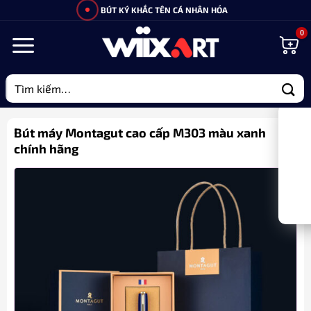
Bỏ
BÚT KÝ KHẮC TÊN CÁ NHÂN HÓA
qua
nội
dung
Tìm
kiếm:
Bút máy Montagut cao cấp M303 màu xanh
chính hãng