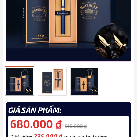
GIÁ SẢN PHẨM:
680.000
₫
915.000
₫
235.000
₫
Tiết kiệm:
so với giá thị trường