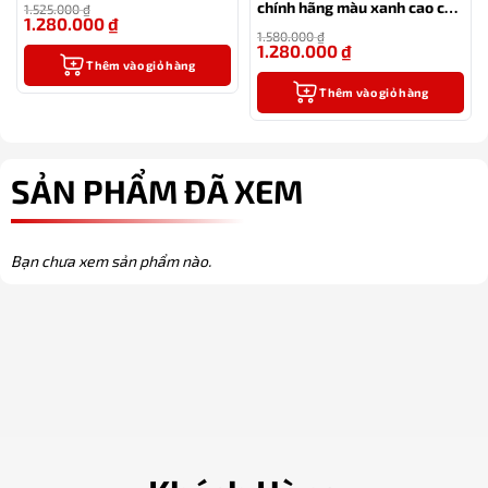
chính hãng màu xanh cao cấp
1.525.000
₫
1.280.000
₫
(tặng kèm 1 lọ mực và 2 ngòi
-16%
1.580.000
₫
thay thế)
1.280.000
₫
-19%
Thêm vào giỏ hàng
Thêm vào giỏ hàng
SẢN PHẨM ĐÃ XEM
Bạn chưa xem sản phẩm nào.