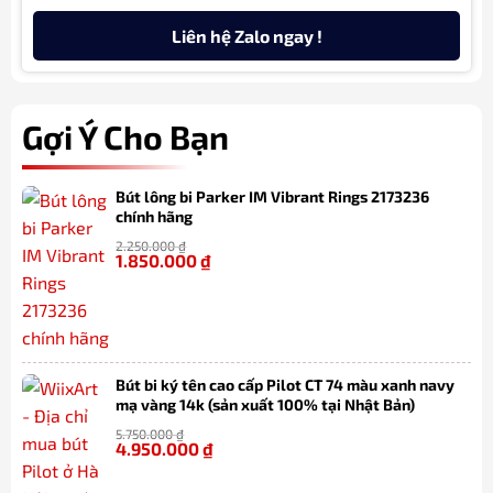
Liên hệ Zalo ngay !
Gợi Ý Cho Bạn
Bút lông bi Parker IM Vibrant Rings 2173236
chính hãng
2.250.000
₫
1.850.000
₫
-18%
Bút bi ký tên cao cấp Pilot CT 74 màu xanh navy
mạ vàng 14k (sản xuất 100% tại Nhật Bản)
5.750.000
₫
4.950.000
₫
-14%