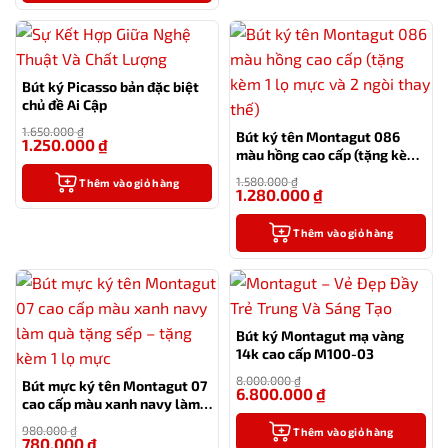
Bút ký Picasso bản đặc biệt
chủ đề Ai Cập
1.650.000
₫
Bút ký tên Montagut 086
1.250.000
₫
-24%
màu hồng cao cấp (tặng kèm
1 lọ mực và 2 ngòi thay thế)
1.580.000
₫
Thêm vào giỏ hàng
1.280.000
₫
-19%
Thêm vào giỏ hàng
Bút ký Montagut mạ vàng
14k cao cấp M100-03
8.000.000
₫
Bút mực ký tên Montagut 07
6.800.000
₫
-15%
cao cấp màu xanh navy làm
quà tặng sếp – tặng kèm 1 lọ
980.000
₫
Thêm vào giỏ hàng
mực
780.000
₫
-20%