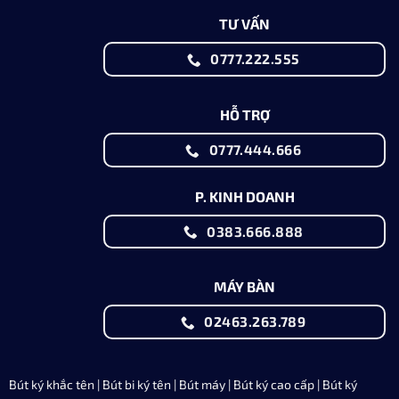
TƯ VẤN
0777.222.555
HỖ TRỢ
0777.444.666
P. KINH DOANH
0383.666.888
MÁY BÀN
02463.263.789
Bút ký khắc tên
|
Bút bi ký tên
|
Bút máy
|
Bút ký cao cấp
|
Bút ký