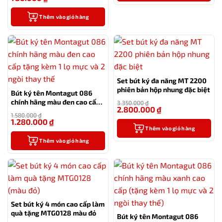
Thêm vào giỏ hàng
Set bút ký đa năng MT 2200
phiên bản hộp nhung đặc biệt
Bút ký tên Montagut 086
chính hãng màu đen cao cấp
3.350.000
₫
2.800.000
₫
tặng kèm 1 lọ mực và 2 ngòi
-16%
1.580.000
₫
thay thế
1.280.000
₫
-19%
Thêm vào giỏ hàng
Thêm vào giỏ hàng
Set bút ký 4 món cao cấp làm
quà tặng MTG0128 màu đỏ
Bút ký tên Montagut 086