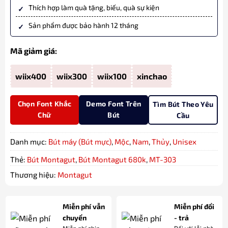
Thích hợp làm quà tặng, biếu, quà sự kiện
Sản phẩm được bảo hành 12 tháng
Mã giảm giá:
wiix400
wiix300
wiix100
xinchao
Chọn Font Khắc
Demo Font Trên
Tìm Bút Theo Yêu
Chữ
Bút
Cầu
Danh mục:
Bút máy (Bút mực)
,
Mộc
,
Nam
,
Thủy
,
Unisex
Thẻ:
Bút Montagut
,
Bút Montagut 680k
,
MT-303
Thương hiệu:
Montagut
Miễn phí vẫn
Miễn phí đổi
chuyển
- trả