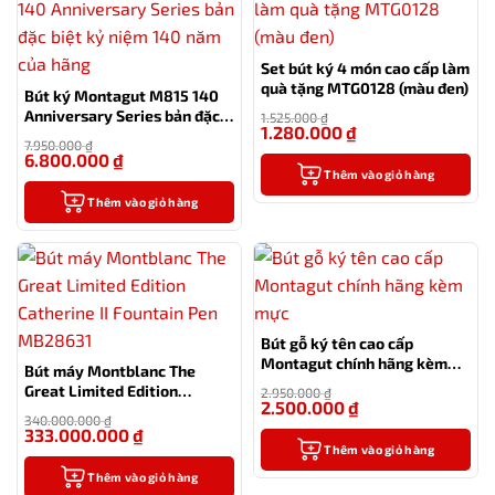
Set bút ký 4 món cao cấp làm
quà tặng MTG0128 (màu đen)
Bút ký Montagut M815 140
Anniversary Series bản đặc
1.525.000
₫
1.280.000
₫
biệt kỷ niệm 140 năm của
-16%
7.950.000
₫
hãng
6.800.000
₫
-14%
Thêm vào giỏ hàng
Thêm vào giỏ hàng
Bút gỗ ký tên cao cấp
Montagut chính hãng kèm
Bút máy Montblanc The
mực
Great Limited Edition
2.950.000
₫
2.500.000
₫
Catherine II Fountain Pen
-15%
340.000.000
₫
MB28631
333.000.000
₫
-2%
Thêm vào giỏ hàng
Thêm vào giỏ hàng