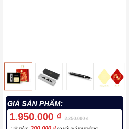
GIÁ SẢN PHẨM:
1.950.000
₫
2.250.000
₫
300.000
₫
Tiết kiệm:
so với giá thị trường