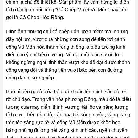
chính là chủ đề thiết kế. Sản phẩm lấy cảm hứng từ điển
tích dân gian nổi tiếng “Cá Chép Vượt Vũ Môn” hay còn
gọi là Cá Chép Hóa Rồng.
Hình ảnh những chú cá chép uốn lượn mềm mại nhưng
đầy nội lực, vượt qua những con sóng để tiến tới cánh
cổng Vũ Môn hóa thành rồng thiêng là biểu tượng kinh
điển cho ý chí kiên cường. Nó đại diện cho sự nỗ lực
không ngừng nghỉ, tinh thần vượt khó để đạt được thành
công vang dội và thăng tiến vượt bậc trên con đường
công danh, sự nghiệp.
Bao bì bên ngoài của bộ quà khoác lên mình sắc đỏ rực
rỡ chủ đạo. Trong văn hóa phương Đông, màu đỏ là biểu
tượng của may mắn, thịnh vượng, tài lộc và năng lượng
tích cực. Trên nền đỏ, các họa tiết sóng nước, vầng trăng
tròn tỏa sáng rực rỡ và cổng Vũ Môn được khắc họa
bằng những đường nét vàng kim tinh xảo, uyển chuyển.
Tất cả tạo nên một bức tranh nghệ thuật sống động, sang