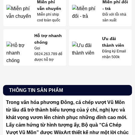
Miễn phí
Miễn phí đổi
vẫn chuyển
- trả
Miễn phí ship
Đối với lỗi nhà
cod toàn quốc
sản xuất
Hỗ trợ nhanh
Ưu đãi
chóng
thành viên
Gọi
Đăng ký Email
0824.263.789 để
nhận 500k
được hỗ trợ
THÔNG TIN SẢN PHẨM
Trong văn hóa phương Đông, cá chép vượt Vũ Môn
từ lâu đã trở thành biểu tượng của ý chí, nghị lực và
khát vọng vươn lên chinh phục những đỉnh cao mới.
Lấy cảm hứng từ hình tượng ấy, Bộ quà “Cá Chép
Vượt Vũ Môn” được WiixArt thiết kế như một lời chúc