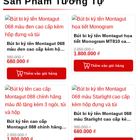
Sản Phẩm Tương Tự
Bút bi ký tên Montagut họa
tiết Monogram MT810 cao
Bút bi ký tên Montagut 068
cấp (màu đen)
màu đen cao cấp kèm hộp
2.050.000
₫
1.800.000
₫
đựng và túi
-12%
980.000
₫
680.000
₫
-31%
Thêm vào giỏ hàng
Thêm vào giỏ hàng
Bút bi ký tên Montagut 068
màu Starlight cao cấp kèm
Bút ký tên cao cấp
hộp đựng và túi
Montagut 088 chính hãng
980.000
₫
680.000
₫
màu đỏ tặng kèm 3 ngòi,
-31%
2.050.000
₫
túi và hộp
1.800.000
₫
-12%