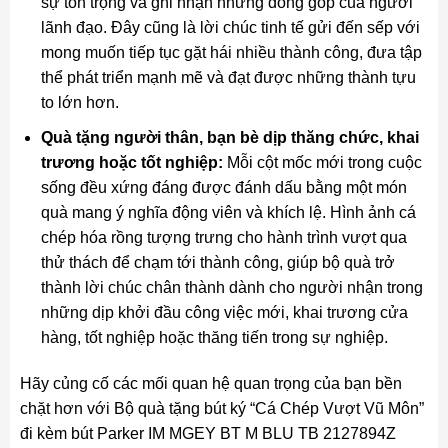
sự tôn trọng và ghi nhận những đóng góp của người
lãnh đạo. Đây cũng là lời chúc tinh tế gửi đến sếp với
mong muốn tiếp tục gặt hái nhiều thành công, đưa tập
thể phát triển mạnh mẽ và đạt được những thành tựu
to lớn hơn.
Quà tặng người thân, bạn bè dịp thăng chức, khai
trương hoặc tốt nghiệp:
Mỗi cột mốc mới trong cuộc
sống đều xứng đáng được đánh dấu bằng một món
quà mang ý nghĩa động viên và khích lệ. Hình ảnh cá
chép hóa rồng tượng trưng cho hành trình vượt qua
thử thách để chạm tới thành công, giúp bộ quà trở
thành lời chúc chân thành dành cho người nhận trong
những dịp khởi đầu công việc mới, khai trương cửa
hàng, tốt nghiệp hoặc thăng tiến trong sự nghiệp.
Hãy củng cố các mối quan hệ quan trọng của bạn bền
chặt hơn với Bộ quà tặng bút ký “Cá Chép Vượt Vũ Môn”
đi kèm bút Parker IM MGEY BT M BLU TB 2127894Z