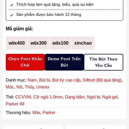
Thích hợp làm quà tặng, biếu, quà sự kiện
Sản phẩm được bảo hành 12 tháng
Mã giảm giá:
wiix400
wiix300
wiix100
xinchao
Chọn Font Khắc
Demo Font Trên
Tìm Bút Theo
Chữ
Bút
Yêu Cầu
Danh mục:
Nam
,
Bút bi
,
Bút ký cao cấp
,
Giftset (Bộ quà tặng)
,
Mộc
,
Nữ
,
Thủy
,
Unisex
Thẻ:
CCVVM
,
Cỡ ngòi 1.0mm
,
Dạng bấm
,
Ngòi bi
,
Ngòi gel
,
Parker IM
Thương hiệu:
Wiix
,
Parker