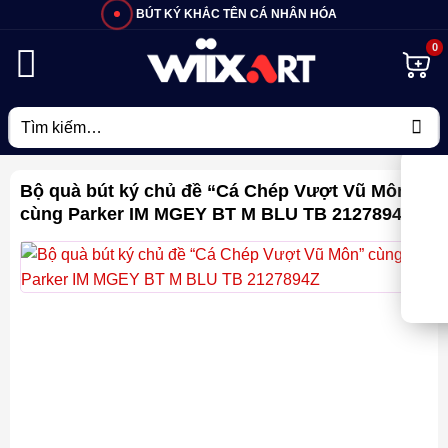
Bỏ
BÚT KÝ KHẮC TÊN CÁ NHÂN HÓA
qua
nội
dung
Tìm
kiếm:
Bộ quà bút ký chủ đề “Cá Chép Vượt Vũ Môn”
cùng Parker IM MGEY BT M BLU TB 2127894Z