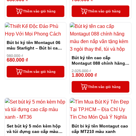
Thêm vào giỏ hàng
Thêm vào giỏ hàng
Bút bi ký tên Montagut 06
màu Starlight – Bút bi cao
cấp làm quà tặng sếp
980.000
₫
Bút ký tên cao cấp
680.000
₫
-31%
Montagut 088 chính hãng
màu đen nắp vân tặng kèm
2.025.000
₫
Thêm vào giỏ hàng
3 ngòi thay thế, túi và hộp
1.800.000
₫
-11%
Thêm vào giỏ hàng
Set bút ký 5 món kèm hộp
Bút bi ký tên Montagut cao
và túi đựng cao cấp màu
cấp MT210 màu xanh