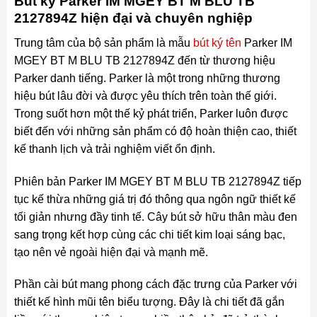
Bút ký Parker IM MGEY BT M BLU TB
2127894Z hiện đại và chuyên nghiệp
Trung tâm của bộ sản phẩm là mẫu
bút ký tên
Parker IM
MGEY BT M BLU TB 2127894Z đến từ thương hiệu
Parker danh tiếng. Parker là một trong những thương
hiệu bút lâu đời và được yêu thích trên toàn thế giới.
Trong suốt hơn một thế kỷ phát triển, Parker luôn được
biết đến với những sản phẩm có độ hoàn thiện cao, thiết
kế thanh lịch và trải nghiệm viết ổn định.
Phiên bản Parker IM MGEY BT M BLU TB 2127894Z tiếp
tục kế thừa những giá trị đó thông qua ngôn ngữ thiết kế
tối giản nhưng đầy tinh tế. Cây bút sở hữu thân màu đen
sang trọng kết hợp cùng các chi tiết kim loại sáng bạc,
tạo nên vẻ ngoài hiện đại và mạnh mẽ.
Phần cài bút mang phong cách đặc trưng của Parker với
thiết kế hình mũi tên biểu tượng. Đây là chi tiết đã gắn