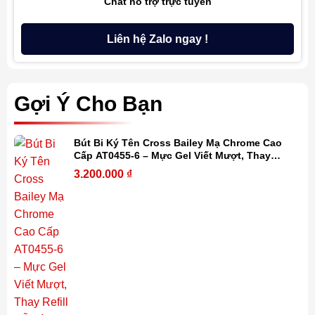
Chat hỗ trợ trực tuyến
Liên hệ Zalo ngay !
Gợi Ý Cho Bạn
Bút Bi Ký Tên Cross Bailey Mạ Chrome Cao
Cấp AT0455-6 – Mực Gel Viết Mượt, Thay
Refill Dễ Dàng, Kèm Hộp Quà
3.200.000
₫