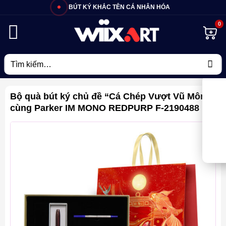
Bỏ
BÚT KÝ KHẮC TÊN CÁ NHÂN HÓA
qua
nội
dung
Tìm
kiếm:
Bộ quà bút ký chủ đề “Cá Chép Vượt Vũ Môn”
cùng Parker IM MONO REDPURP F-2190488