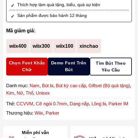
Thích hợp làm quà tặng, biếu, quà sự kiện
Sản phẩm được bảo hành 12 tháng
Mã giảm giá:
wiix400
wiix300
wiix100
xinchao
Chọn Font Khắc
Demo Font Trên
Tìm Bút Theo
Chữ
Bút
Yêu Cầu
Danh mục:
Nam
,
Bút bi
,
Bút ký cao cấp
,
Giftset (Bộ quà tặng)
,
Kim
,
Nữ
,
Thổ
,
Unisex
Thẻ:
CCVVM
,
Cỡ ngòi 0.7mm
,
Dạng nắp
,
Lông bi
,
Parker IM
Thương hiệu:
Wiix
,
Parker
Miễn phí vẫn