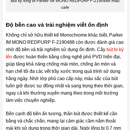
Bút ký lông bi Parker IM MONO REDPURP F-2190488 màu
cafe
Độ bền cao và trải nghiệm viết ổn định
Không chỉ sở hữu thiết kế Monochrome khác biệt, Parker
IM MONO REDPURP F-2190488 còn được đánh giá cao
nhờ độ bền và trải nghiệm sử dụng ổn định. Cây
bút bi ký
tên
được hoàn thiện bằng công nghệ phủ PVD hiện đại,
giúp tăng khả năng chống mài mòn, chống ăn mòn và
hạn chế tối đa các vết trầy xước trong quá trình sử dụng
hằng ngày. Nhờ lớp phủ cao cấp này, màu sắc của bút
luôn giữ được sự đồng nhất và sang trọng theo thời gian,
ngay cả khi thường xuyên mang theo trong môi trường
làm việc chuyên nghiệp.
Bên cạnh độ bền ấn tượng, thân bút được thiết kế cân
bằng và chắc chắn, mang lại cảm giác cầm nắm thoải
mái khi sử dụng trong thời gian dài. Ngòi lông bi 0.7 mm