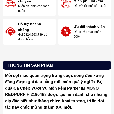
Miễn phí đổi - trả
chuyển
Đối với lỗi nhà sản xuất
Miễn phí ship cod toàn
quốc
Hỗ trợ nhanh
Ưu đãi thành viên
chóng
Đăng ký Email nhận
Gọi 0824.263.789 để
500k
được hỗ trợ
THÔNG TIN SẢN PHẨM
Mỗi cột mốc quan trọng trong cuộc sống đều xứng
đáng được ghi dấu bằng một món quà ý nghĩa. Bộ
quà Cá Chép Vượt Vũ Môn kèm Parker IM MONO
REDPURP F-2190488 được tạo nên dành cho những
dịp đặc biệt như thăng chức, khai trương, tri ân đối
tác hay chúc mừng thành tựu mới.