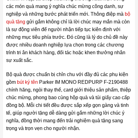
các món quà mang ý nghĩa chúc mừng công danh, sự
nghiệp và những bước phát triển mới. Thông điệp mà
bộ
quà tặng
gửi gắm không chỉ là lời chúc may mắn mà còn
là sự động viên để người nhận tiếp tục kiên định với
những mục tiêu phía trước. Đó cũng là lý do chủ đề này
được nhiều doanh nghiệp lựa chọn trong các chương
trình tri ân khách hàng, đối tác hoặc khen thưởng nhân
sự xuất sắc.
Bộ quà được chuẩn bị chỉn chu với đầy đủ các phụ kiện
gồm
bút ký tên
Parker IM MONO REDPURP F-2190488
chính hãng, ngòi thay thế, card giới thiệu sản phẩm, thiệp
chúc mừng, phong bao cùng hộp quà và túi giấy cao cấp
đồng bộ. Mỗi chi tiết đều được sắp xếp gọn gàng và tinh
tế, giúp người tặng dễ dàng gửi gắm những lời chúc ý
nghĩa, đồng thời mang đến trải nghiệm quà tặng sang
trọng và trọn vẹn cho người nhận.