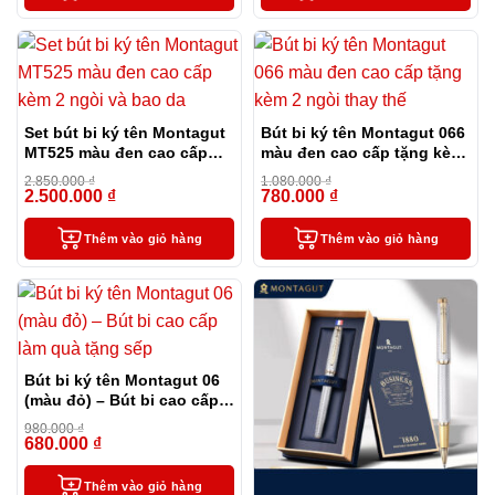
Set bút bi ký tên Montagut
Bút bi ký tên Montagut 066
MT525 màu đen cao cấp
màu đen cao cấp tặng kèm
kèm 2 ngòi và bao da
2 ngòi thay thế
2.850.000
₫
1.080.000
₫
2.500.000
₫
780.000
₫
-12%
-28%
Thêm vào giỏ hàng
Thêm vào giỏ hàng
Bút bi ký tên Montagut 06
(màu đỏ) – Bút bi cao cấp
làm quà tặng sếp
980.000
₫
680.000
₫
-31%
Thêm vào giỏ hàng