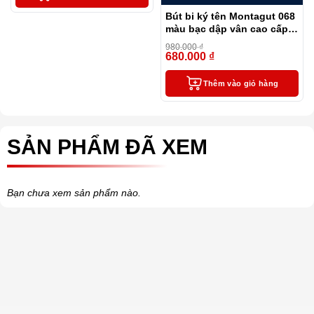
Bút bi ký tên Montagut 068
màu bạc dập vân cao cấp
(kèm hộp đựng và túi)
980.000
₫
680.000
₫
-31%
Thêm vào giỏ hàng
SẢN PHẨM ĐÃ XEM
Bạn chưa xem sản phẩm nào.