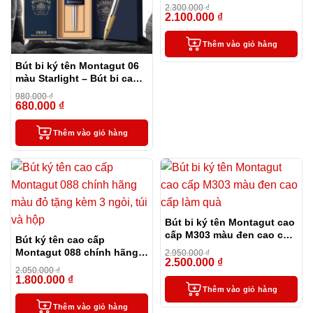
2.300.000
₫
2.100.000
₫
-9%
Thêm vào giỏ hàng
Bút bi ký tên Montagut 06
màu Starlight – Bút bi cao
cấp làm quà tặng sếp
980.000
₫
680.000
₫
-31%
Thêm vào giỏ hàng
Bút bi ký tên Montagut cao
cấp M303 màu đen cao cấp
Bút ký tên cao cấp
làm quà
Montagut 088 chính hãng
2.950.000
₫
2.500.000
₫
màu đỏ tặng kèm 3 ngòi,
-15%
2.050.000
₫
túi và hộp
1.800.000
₫
-12%
Thêm vào giỏ hàng
Thêm vào giỏ hàng