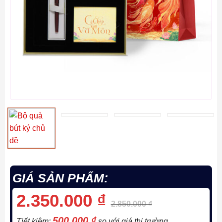
GIÁ SẢN PHẨM:
2.350.000
₫
2.850.000
₫
500.000
₫
Tiết kiệm:
so với giá thị trường