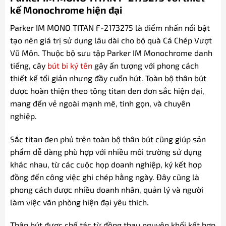
kế Monochrome hiện đại
Parker IM MONO TITAN F-2173275 là điểm nhấn nổi bật
tạo nên giá trị sử dụng lâu dài cho bộ quà Cá Chép Vượt
Vũ Môn. Thuộc bộ sưu tập Parker IM Monochrome danh
tiếng, cây
bút bi ký tên
gây ấn tượng với phong cách
thiết kế tối giản nhưng đầy cuốn hút. Toàn bộ thân bút
được hoàn thiện theo tông titan đen đơn sắc hiện đại,
mang đến vẻ ngoài mạnh mẽ, tinh gọn, và chuyên
nghiệp.
Sắc titan đen phủ trên toàn bộ thân bút cũng giúp sản
phẩm dễ dàng phù hợp với nhiều môi trường sử dụng
khác nhau, từ các cuộc họp doanh nghiệp, ký kết hợp
đồng đến công việc ghi chép hằng ngày. Đây cũng là
phong cách được nhiều doanh nhân, quản lý và người
làm việc văn phòng hiện đại yêu thích.
Thân bút được chế tác từ đồng thau nguyên khối kết hợp