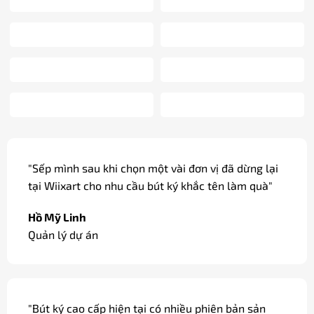
"Các dòng bút ký cao cấp được khắc tên miễn phí,
có gói quà và thắt nơ đẹp mắt, thích hợp làm quà
tặng, quà biếu."
Đỗ Cao Duy
Sale / Hà Nội