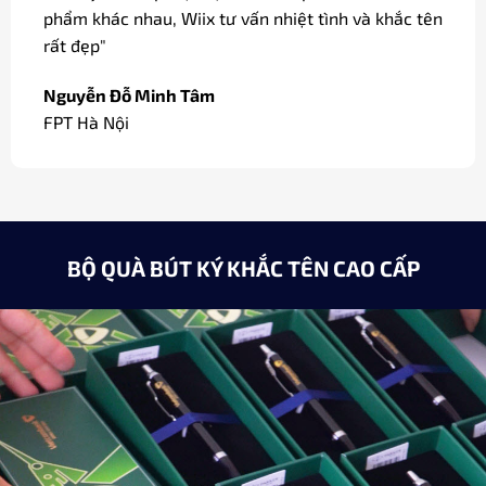
"Dòng bút ký tại Wiix có bản mạ vàng, ngòi vàng
18k sang trọng dùng làm quà biếu các đối tác của
công ty."
Minh Châu
Giám đốc / Hà Nội
BỘ QUÀ BÚT KÝ KHẮC TÊN CAO CẤP