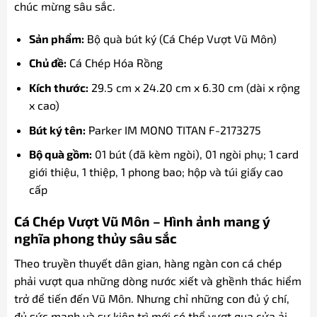
chúc mừng sâu sắc.
Sản phẩm:
Bộ quà bút ký (Cá Chép Vượt Vũ Môn)
Chủ đề:
Cá Chép Hóa Rồng
Kích thước:
29.5 cm x 24.20 cm x 6.30 cm (dài x rộng
x cao)
Bút ký tên:
Parker IM MONO TITAN F-2173275
Bộ quà gồm:
01 bút (đã kèm ngòi), 01 ngòi phụ; 1 card
giới thiệu, 1 thiệp, 1 phong bao; hộp và túi giấy cao
cấp
Cá Chép Vượt Vũ Môn – Hình ảnh mang ý
nghĩa phong thủy sâu sắc
Theo truyền thuyết dân gian, hàng ngàn con cá chép
phải vượt qua những dòng nước xiết và ghềnh thác hiểm
trở để tiến đến Vũ Môn. Nhưng chỉ những con đủ ý chí,
đủ sức mạnh và sự kiên trì mới có thể vượt qua cửa ải