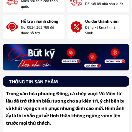
Miễn phí ship cod toàn
Đối với lỗi nhà sản xuất
quốc
Hỗ trợ nhanh chóng
Ưu đãi thành viên
Gọi 0824.263.789 để
Đăng ký Email nhận
được hỗ trợ
500k
THÔNG TIN SẢN PHẨM
Trong văn hóa phương Đông, cá chép vượt Vũ Môn từ
lâu đã trở thành biểu tượng cho sự kiên trì, ý chí bền bỉ
và khát vọng chinh phục những đỉnh cao mới. Hình ảnh
ấy là lời nhắn gửi về tinh thần không ngừng vươn lên
trước mọi thử thách.