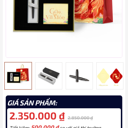
GIÁ SẢN PHẨM:
2.350.000
₫
2.850.000
₫
500.000
₫
Tiết kiệm:
so với giá thị trường