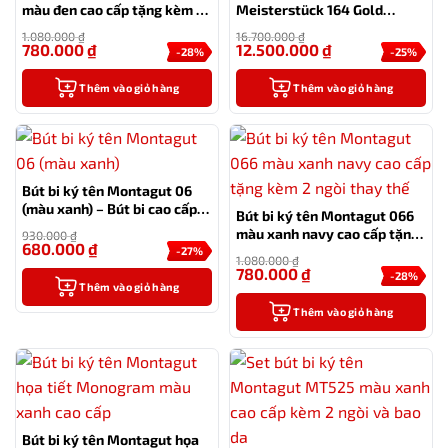
màu đen cao cấp tặng kèm 2
Meisterstück 164 Gold
ngòi thay thế
Coated Classique
1.080.000
₫
16.700.000
₫
780.000
₫
12.500.000
₫
-28%
-25%
Thêm vào giỏ hàng
Thêm vào giỏ hàng
Bút bi ký tên Montagut 06
(màu xanh) – Bút bi cao cấp
Bút bi ký tên Montagut 066
làm quà tặng sếp
màu xanh navy cao cấp tặng
930.000
₫
680.000
₫
kèm 2 ngòi thay thế
-27%
1.080.000
₫
780.000
₫
-28%
Thêm vào giỏ hàng
Thêm vào giỏ hàng
Bút bi ký tên Montagut họa