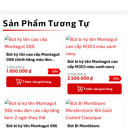
Sản Phẩm Tương Tự
Bút ký tên cao cấp Montagut
088 chính hãng màu đen
Bút bi ký tên Montagut cao
tặng kèm 3 ngòi, túi và hộp
cấp M303 màu xanh navy
2.050.000
₫
1.800.000
₫
-12%
2.950.000
₫
2.500.000
₫
-15%
Thêm vào giỏ hàng
Thêm vào giỏ hàng
Bút bi ký tên Montagut 066
Bút Bi Montblanc