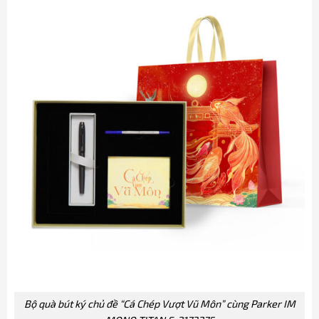
Bộ quà bút ký chủ đề “Cá Chép Vượt Vũ Môn” cùng Parker IM