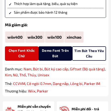
Thích hợp làm quà tặng, biếu, quà sự kiện
Sản phẩm được bảo hành 12 tháng
Mã giảm giá:
wiix400
wiix300
wiix100
xinchao
Chọn Font Khắc
Demo Font Trên
Tìm Bút Theo Yêu
Chữ
Bút
Cầu
Danh mục:
Nam
,
Bút bi
,
Bút ký cao cấp
,
Giftset (Bộ quà tặng)
,
Kim
,
Nữ
,
Thổ
,
Thủy
,
Unisex
Thẻ:
CCVVM
,
Cỡ ngòi 0.7mm
,
Dạng nắp
,
Lông bi
,
Parker IM
Thương hiệu:
Wiix
,
Parker
Miễn phí vẫn chuyển
Miễn phí đổi - trả