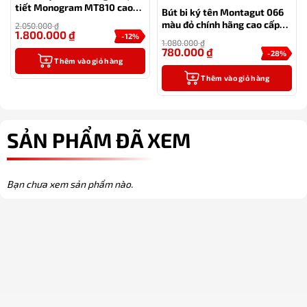
tiết Monogram MT810 cao
Bút bi ký tên Montagut 066
cấp (màu đen)
màu đỏ chính hãng cao cấp
2.050.000
₫
1.800.000
₫
tặng kèm 2 ngòi thay thế
-12%
1.080.000
₫
780.000
₫
-28%
Thêm vào giỏ hàng
Thêm vào giỏ hàng
SẢN PHẨM ĐÃ XEM
Bạn chưa xem sản phẩm nào.