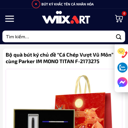
Bỏ
BÚT KÝ KHẮC TÊN CÁ NHÂN HÓA
qua
nội
dung
Tìm
kiếm:
Bộ quà bút ký chủ đề “Cá Chép Vượt Vũ Môn”
cùng Parker IM MONO TITAN F-2173275