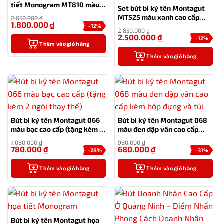
tiết Monogram MT810 màu
Set bút bi ký tên Montagut
xanh cao cấp
MT525 màu xanh cao cấp
2.050.000
₫
1.800.000
₫
kèm 2 ngòi và bao da
-12%
2.850.000
₫
2.500.000
₫
-12%
Thêm vào giỏ hàng
Thêm vào giỏ hàng
Bút bi ký tên Montagut 066
Bút bi ký tên Montagut 068
màu bạc cao cấp (tặng kèm 2
màu đen dập vân cao cấp
ngòi thay thế)
kèm hộp đựng và túi
1.080.000
₫
980.000
₫
780.000
₫
680.000
₫
-28%
-31%
Thêm vào giỏ hàng
Thêm vào giỏ hàng
Bút bi ký tên Montagut họa