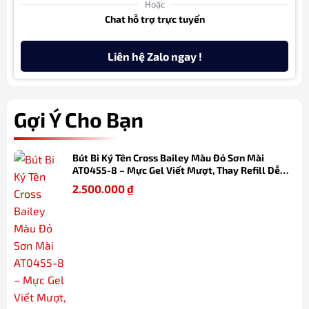
Hoặc
Chat hỗ trợ trực tuyến
Liên hệ Zalo ngay !
Gợi Ý Cho Bạn
Bút Bi Ký Tên Cross Bailey Màu Đỏ Sơn Mài
AT0455-8 – Mực Gel Viết Mượt, Thay Refill Dễ
Dàng, Kèm Hộp Quà
2.500.000
₫