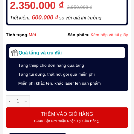
2.350.000
₫
2.950.000
₫
600.000
₫
Tiết kiệm:
so với giá thị trường
Tình trạng:
Mới
Sản phẩm:
Kèm hộp và túi giấy
Quà tặng và ưu đãi
Tặng thiệp cho đơn hàng quà tặng
Tặng túi đựng, thắt nơ, gói quà miễn phí
Miễn phí khắc tên, khắc laser lên sản phẩm
Bộ quà bút ký chủ đề “Cá Chép Vượt Vũ Môn” cùng Parker IM
THÊM VÀO GIỎ HÀNG