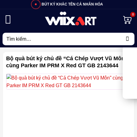
Bỏ
BÚT KÝ KHẮC TÊN CÁ NHÂN HÓA
qua
nội
dung
Tìm
kiếm:
Bộ quà bút ký chủ đề “Cá Chép Vượt Vũ Môn”
cùng Parker IM PRM X Red GT GB 2143644