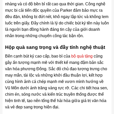
nhàng và có độ bền bỉ rất cao qua thời gian. Công nghệ
mực bi cải tiến độc quyền của Parker đảm bảo mực ra
đều đặn, không bị đứt nét, khô ngay lập tức và không lem
luốc trên giấy. Đây chính là lý do chiếc bút ký tên này luôn
là người bạn đồng hành đáng tin cậy của giới doanh
nhân trong những chuyến công tác bận rộn.
Hộp quà sang trọng và đầy tính nghệ thuật
Bên cạnh bút ký cao cấp, bao bì của
bộ quà tặng
cũng
gây ấn tượng mạnh mẽ với thiết kế mang đậm bản sắc
văn hóa phương Đông. Sắc đỏ chủ đạo tượng trưng cho
may mắn, tài lộc và những khởi đầu thuận lợi, kết hợp
cùng hình ảnh cá chép mạnh mẽ vươn mình hướng về
Vũ Môn dưới ánh trăng vàng rực rỡ. Các chi tiết hoa sen,
chim én, sóng nước và kiến trúc truyền thống được thể
hiện tinh tế, tạo nên tổng thể hài hòa giữa giá trị văn hóa
và vẻ đẹp sang trọng hiện đại.