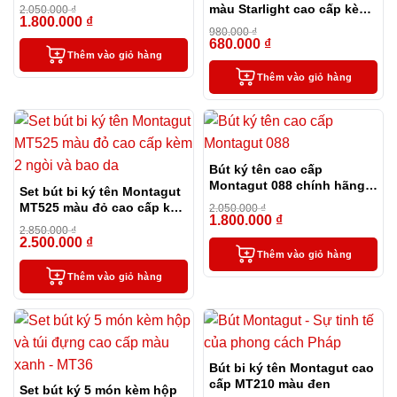
cấp (màu đen)
màu Starlight cao cấp kèm
2.050.000
₫
1.800.000
₫
-12%
hộp đựng và túi
980.000
₫
680.000
₫
-31%
Thêm vào giỏ hàng
Thêm vào giỏ hàng
Bút ký tên cao cấp
Montagut 088 chính hãng
Set bút bi ký tên Montagut
màu đen tặng kèm 3 ngòi,
MT525 màu đỏ cao cấp kèm
2.050.000
₫
túi và hộp
1.800.000
₫
2 ngòi và bao da
-12%
2.850.000
₫
2.500.000
₫
-12%
Thêm vào giỏ hàng
Thêm vào giỏ hàng
Bút bi ký tên Montagut cao
cấp MT210 màu đen
Set bút ký 5 món kèm hộp