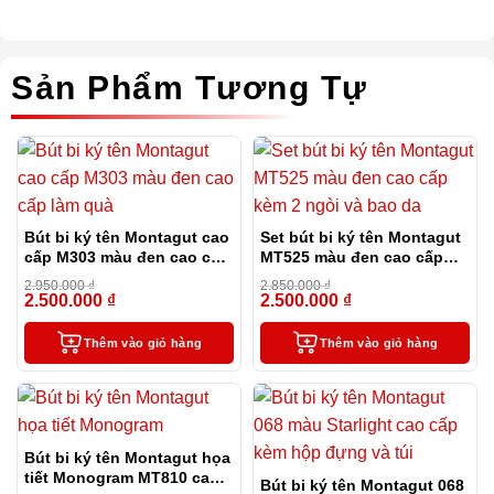
Sản Phẩm Tương Tự
Bút bi ký tên Montagut cao
Set bút bi ký tên Montagut
cấp M303 màu đen cao cấp
MT525 màu đen cao cấp
làm quà
kèm 2 ngòi và bao da
2.950.000
₫
2.850.000
₫
2.500.000
₫
2.500.000
₫
-15%
-12%
Thêm vào giỏ hàng
Thêm vào giỏ hàng
Bút bi ký tên Montagut họa
tiết Monogram MT810 cao
Bút bi ký tên Montagut 068