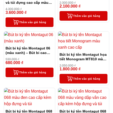
và túi đựng cao cấp màu
2.300.000
₫
2.100.000
₫
xanh – MT36
-9%
4.300.000
₫
3.600.000
₫
-16%
Thêm vào giỏ hàng
Thêm vào giỏ hàng
Bút bi ký tên Montagut 06
(màu xanh) – Bút bi cao
Bút bi ký tên Montagut họa
cấp làm quà tặng sếp
tiết Monogram MT810 màu
930.000
₫
680.000
₫
-27%
xanh cao cấp
2.050.000
₫
1.800.000
₫
-12%
Thêm vào giỏ hàng
Thêm vào giỏ hàng
Bút bi ký tên Montagut 068
Bút bi ký tên Montagut 068