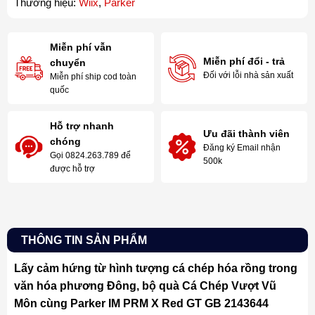
Thương hiệu:
Wiix
,
Parker
Miễn phí vẫn
Miễn phí đổi - trả
chuyển
Đối với lỗi nhà sản xuất
Miễn phí ship cod toàn
quốc
Hỗ trợ nhanh
Ưu đãi thành viên
chóng
Đăng ký Email nhận
Gọi 0824.263.789 để
500k
được hỗ trợ
THÔNG TIN SẢN PHẨM
Lấy cảm hứng từ hình tượng cá chép hóa rồng trong
văn hóa phương Đông, bộ quà Cá Chép Vượt Vũ
Môn cùng Parker IM PRM X Red GT GB 2143644