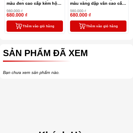
màu đen cao cấp kèm hộp
màu vàng dập vân cao cấp
đựng và túi
kèm hộp đựng và túi
980.000
₫
980.000
₫
680.000
₫
680.000
₫
-31%
-31%
Thêm vào giỏ hàng
Thêm vào giỏ hàng
SẢN PHẨM ĐÃ XEM
Bạn chưa xem sản phẩm nào.