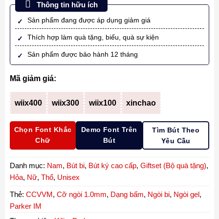
Thông tin hữu ích
Sản phẩm đang được áp dụng giảm giá
Thích hợp làm quà tặng, biếu, quà sự kiện
Sản phẩm được bảo hành 12 tháng
Mã giảm giá:
wiix400
wiix300
wiix100
xinchao
Chọn Font Khắc
Demo Font Trên
Tìm Bút Theo
Chữ
Bút
Yêu Cầu
Danh mục:
Nam
,
Bút bi
,
Bút ký cao cấp
,
Giftset (Bộ quà tặng)
,
Hỏa
,
Nữ
,
Thổ
,
Unisex
Thẻ:
CCVVM
,
Cỡ ngòi 1.0mm
,
Dạng bấm
,
Ngòi bi
,
Ngòi gel
,
Parker IM