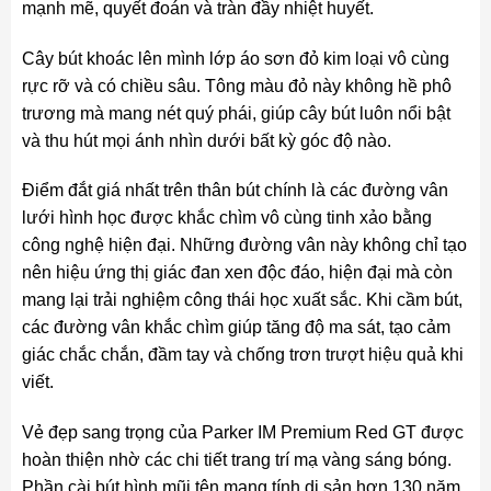
mạnh mẽ, quyết đoán và tràn đầy nhiệt huyết.
Cây bút khoác lên mình lớp áo sơn đỏ kim loại vô cùng
rực rỡ và có chiều sâu. Tông màu đỏ này không hề phô
trương mà mang nét quý phái, giúp cây bút luôn nổi bật
và thu hút mọi ánh nhìn dưới bất kỳ góc độ nào.
Điểm đắt giá nhất trên thân bút chính là các đường vân
lưới hình học được khắc chìm vô cùng tinh xảo bằng
công nghệ hiện đại. Những đường vân này không chỉ tạo
nên hiệu ứng thị giác đan xen độc đáo, hiện đại mà còn
mang lại trải nghiệm công thái học xuất sắc. Khi cầm bút,
các đường vân khắc chìm giúp tăng độ ma sát, tạo cảm
giác chắc chắn, đầm tay và chống trơn trượt hiệu quả khi
viết.
Vẻ đẹp sang trọng của Parker IM Premium Red GT được
hoàn thiện nhờ các chi tiết trang trí mạ vàng sáng bóng.
Phần cài bút hình mũi tên mang tính di sản hơn 130 năm