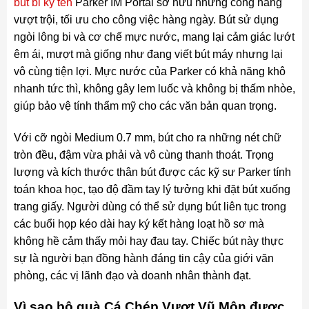
bút bi ký tên
Parker IM Portal sở hữu những công năng
vượt trội, tối ưu cho công việc hàng ngày. Bút sử dụng
ngòi lông bi và cơ chế mực nước, mang lại cảm giác lướt
êm ái, mượt mà giống như đang viết bút máy nhưng lại
vô cùng tiện lợi. Mực nước của Parker có khả năng khô
nhanh tức thì, không gây lem luốc và không bị thấm nhòe,
giúp bảo vệ tính thẩm mỹ cho các văn bản quan trọng.
Với cỡ ngòi Medium 0.7 mm, bút cho ra những nét chữ
tròn đều, đậm vừa phải và vô cùng thanh thoát. Trọng
lượng và kích thước thân bút được các kỹ sư Parker tính
toán khoa học, tạo độ đầm tay lý tưởng khi đặt bút xuống
trang giấy. Người dùng có thể sử dụng bút liên tục trong
các buổi họp kéo dài hay ký kết hàng loạt hồ sơ mà
không hề cảm thấy mỏi hay đau tay. Chiếc bút này thực
sự là người bạn đồng hành đáng tin cậy của giới văn
phòng, các vị lãnh đạo và doanh nhân thành đạt.
Vì sao bộ quà Cá Chép Vượt Vũ Môn được