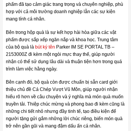
phẩm đã tạo cảm giác trang trọng và chuyên nghiệp, phù
hợp với cả môi trường doanh nghiệp lẫn các sự kiện
mang tính cá nhân.
Bên trong hộp quà là sự kết hợp hài hòa giữa các vật
phẩm được sắp xếp ngăn nắp và khoa học. Trung tâm
của bộ quà là
bút ký tên
Parker IM SE PORTAL TB –
2153000Z đi kèm một ngòi mực thay thế, giúp người
nhận có thể sử dụng lâu dài và thuận tiện hơn trong quá
trình làm việc hằng ngày.
Bên cạnh đó, bộ quà còn được chuẩn bị sẵn card giới
thiệu chủ đề Cá Chép Vượt Vũ Môn, giúp người nhận
hiểu rõ hơn về câu chuyện và ý nghĩa mà món quà muốn
truyền tải. Thiệp chúc mừng và phong bao đi kèm cũng là
những chi tiết nhỏ nhưng đầy tinh tế, tạo điều kiện để
người tặng gửi gắm những lời chúc riêng, biến món quà
trở nên gần gũi và mang đậm dấu ấn cá nhân.