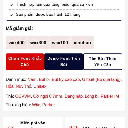
Thích hợp làm quà tặng, biếu, quà sự kiện
Sản phẩm được bảo hành 12 tháng
Mã giảm giá:
wiix400
wiix300
wiix100
xinchao
Chọn Font Khắc
Demo Font Trên
Tìm Bút Theo
Chữ
Bút
Yêu Cầu
Danh mục:
Nam
,
Bút bi
,
Bút ký cao cấp
,
Giftset (Bộ quà tặng)
,
Hỏa
,
Nữ
,
Thổ
,
Unisex
Thẻ:
CCVVM
,
Cỡ ngòi 0.7mm
,
Dạng nắp
,
Lông bi
,
Parker IM
Thương hiệu:
Wiix
,
Parker
Miễn phí vẫn