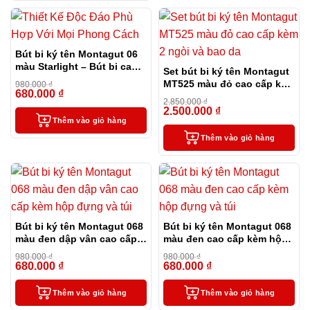
Bút bi ký tên Montagut 06
màu Starlight – Bút bi cao
Set bút bi ký tên Montagut
cấp làm quà tặng sếp
MT525 màu đỏ cao cấp kèm
980.000
₫
680.000
₫
-31%
2 ngòi và bao da
2.850.000
₫
2.500.000
₫
-12%
Thêm vào giỏ hàng
Thêm vào giỏ hàng
Bút bi ký tên Montagut 068
Bút bi ký tên Montagut 068
màu đen dập vân cao cấp
màu đen cao cấp kèm hộp
kèm hộp đựng và túi
đựng và túi
980.000
₫
980.000
₫
680.000
₫
680.000
₫
-31%
-31%
Thêm vào giỏ hàng
Thêm vào giỏ hàng