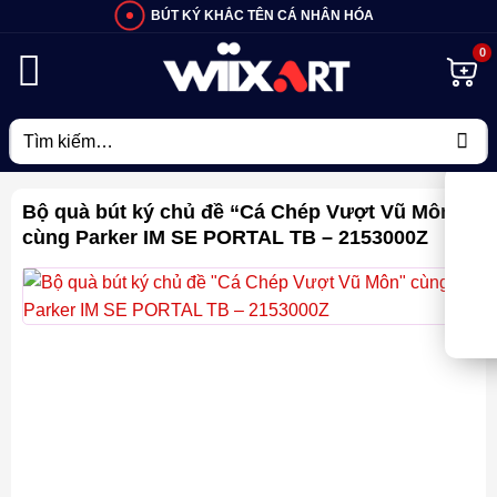
Bỏ
BÚT KÝ KHẮC TÊN CÁ NHÂN HÓA
qua
nội
dung
Tìm
kiếm:
Bộ quà bút ký chủ đề “Cá Chép Vượt Vũ Môn”
cùng Parker IM SE PORTAL TB – 2153000Z