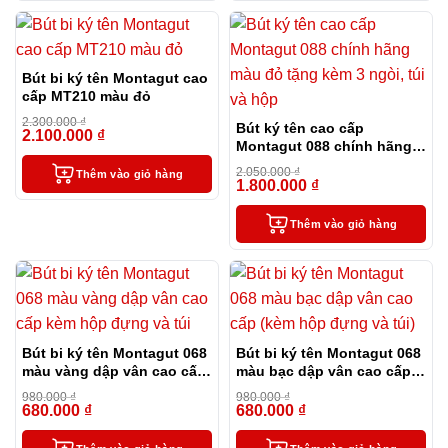
Bút bi ký tên Montagut cao
cấp MT210 màu đỏ
2.300.000
₫
Bút ký tên cao cấp
2.100.000
₫
-9%
Montagut 088 chính hãng
màu đỏ tặng kèm 3 ngòi,
2.050.000
₫
Thêm vào giỏ hàng
túi và hộp
1.800.000
₫
-12%
Thêm vào giỏ hàng
Bút bi ký tên Montagut 068
Bút bi ký tên Montagut 068
màu vàng dập vân cao cấp
màu bạc dập vân cao cấp
kèm hộp đựng và túi
(kèm hộp đựng và túi)
980.000
₫
980.000
₫
680.000
₫
680.000
₫
-31%
-31%