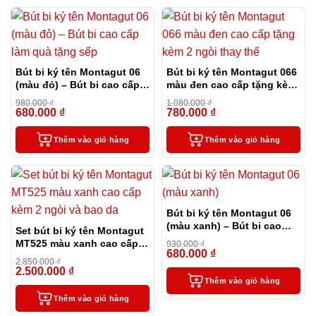
Bút bi ký tên Montagut 06
Bút bi ký tên Montagut 066
(màu đỏ) – Bút bi cao cấp
màu đen cao cấp tặng kèm
làm quà tặng sếp
2 ngòi thay thế
980.000
₫
1.080.000
₫
680.000
₫
780.000
₫
-31%
-28%
Thêm vào giỏ hàng
Thêm vào giỏ hàng
Bút bi ký tên Montagut 06
(màu xanh) – Bút bi cao
Set bút bi ký tên Montagut
cấp làm quà tặng sếp
MT525 màu xanh cao cấp
930.000
₫
680.000
₫
kèm 2 ngòi và bao da
-27%
2.850.000
₫
2.500.000
₫
-12%
Thêm vào giỏ hàng
Thêm vào giỏ hàng