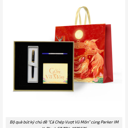
Bộ quà bút ký chủ đề “Cá Chép Vượt Vũ Môn” cùng Parker IM