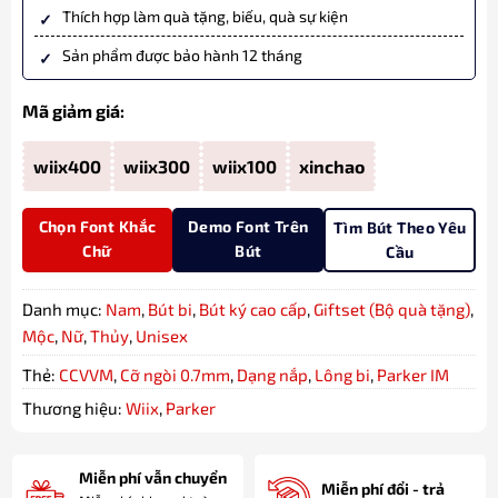
Thích hợp làm quà tặng, biếu, quà sự kiện
Sản phẩm được bảo hành 12 tháng
Mã giảm giá:
wiix400
wiix300
wiix100
xinchao
Chọn Font Khắc
Demo Font Trên
Tìm Bút Theo Yêu
Chữ
Bút
Cầu
Danh mục:
Nam
,
Bút bi
,
Bút ký cao cấp
,
Giftset (Bộ quà tặng)
,
Mộc
,
Nữ
,
Thủy
,
Unisex
Thẻ:
CCVVM
,
Cỡ ngòi 0.7mm
,
Dạng nắp
,
Lông bi
,
Parker IM
Thương hiệu:
Wiix
,
Parker
Miễn phí vẫn chuyển
Miễn phí đổi - trả