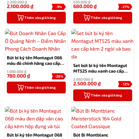
2.300.000
₫
930.000
₫
2.100.000
₫
680.000
₫
-9%
-27%
Thêm vào giỏ hàng
Thêm vào giỏ hàng
Bút bi ký tên Montagut 066
màu đỏ chính hãng cao cấp
Set bút bi ký tên Montagut
tặng kèm 2 ngòi thay thế
MT525 màu xanh cao cấp
1.080.000
₫
780.000
₫
kèm 2 ngòi và bao da
-28%
2.850.000
₫
2.500.000
₫
-12%
Thêm vào giỏ hàng
Thêm vào giỏ hàng
Bút bi ký tên Montagut 068
Bút Bi Montblanc