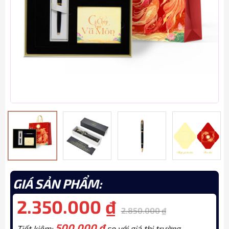
GIÁ SẢN PHẨM:
2.350.000
₫
2.850.000
₫
500.000
₫
Tiết kiệm:
so với giá thị trường