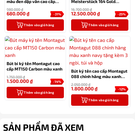
màu đen dập vân cao cấp
Meisterstück 164 Gold
kèm hộp đựng và túi
Coated Classique
980.000
₫
16.700.000
₫
680.000
₫
12.500.000
₫
-31%
-25%
Thêm vào giỏ hàng
Thêm vào giỏ hàng
Bút bi ký tên Montagut cao
cấp MT150 Carbon màu xanh
Bút ký tên cao cấp Montagut
088 chính hãng màu xanh
1.750.000
₫
1.500.000
₫
navy tặng kèm 3 ngòi, túi và
-14%
2.050.000
₫
hộp
1.800.000
₫
-12%
Thêm vào giỏ hàng
Thêm vào giỏ hàng
SẢN PHẨM ĐÃ XEM