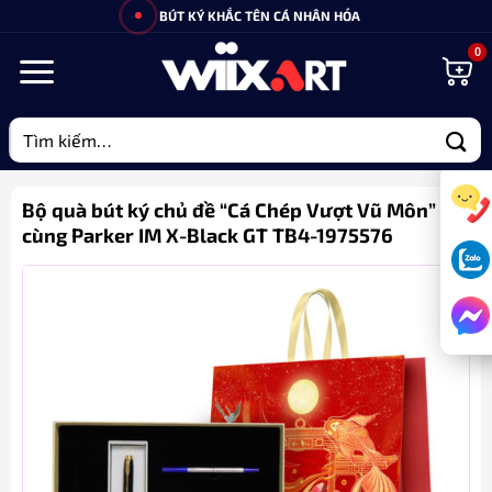
Bỏ
BÚT KÝ KHẮC TÊN CÁ NHÂN HÓA
qua
nội
dung
Tìm
kiếm:
Bộ quà bút ký chủ đề “Cá Chép Vượt Vũ Môn”
cùng Parker IM X-Black GT TB4-1975576