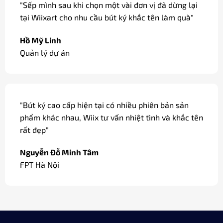
"Các dòng bút ký cao cấp được khắc tên miễn phí,
có gói quà và thắt nơ đẹp mắt, thích hợp làm quà
tặng, quà biếu."
Đỗ Cao Duy
Sale / Hà Nội
"Dòng bút ký tại Wiix có bản mạ vàng, ngòi vàng
18k sang trọng dùng làm quà biếu các đối tác của
công ty."
Minh Châu
Giám đốc / Hà Nội