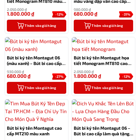
tiết Monogram MT810 màu
màu vàng dập vân cao cấp
xanh cao cấp
kèm hộp đựng và túi
2.050.000
₫
980.000
₫
1.800.000
₫
680.000
₫
-12%
-31%
Thêm vào giỏ hàng
Thêm vào giỏ hàng
Bút bi ký tên Montagut 06
Bút bi ký tên Montagut họa
(màu xanh) – Bút bi cao cấp
tiết Monogram MT810 cao
làm quà tặng sếp
cấp (màu đen)
930.000
₫
2.050.000
₫
680.000
₫
1.800.000
₫
-27%
-12%
Thêm vào giỏ hàng
Thêm vào giỏ hàng
Bút bi ký tên Montagut cao
Bút bi ký tên Montagut 06 –
cấp MT210 màu xanh
Bút bi cao cấp làm quà tặng
sếp