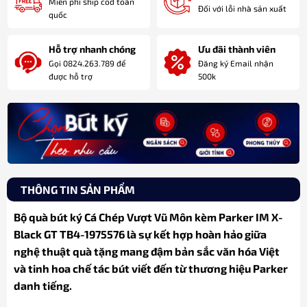
Miễn phí ship cod toàn
Đối với lỗi nhà sản xuất
quốc
Hỗ trợ nhanh chóng
Ưu đãi thành viên
Gọi 0824.263.789 để
Đăng ký Email nhận
được hỗ trợ
500k
THÔNG TIN SẢN PHẨM
Bộ quà bút ký Cá Chép Vượt Vũ Môn kèm Parker IM X-
Black GT TB4-1975576 là sự kết hợp hoàn hảo giữa
nghệ thuật quà tặng mang đậm bản sắc văn hóa Việt
và tinh hoa chế tác bút viết đến từ thương hiệu Parker
danh tiếng.