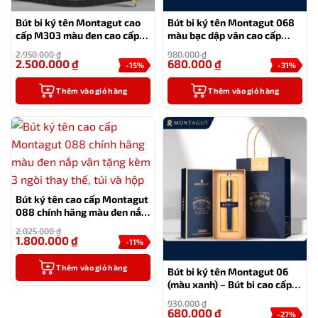
Bút bi ký tên Montagut cao
Bút bi ký tên Montagut 068
cấp M303 màu đen cao cấp
màu bạc dập vân cao cấp
làm quà
(kèm hộp đựng và túi)
2.950.000
₫
980.000
₫
2.500.000
₫
680.000
₫
-15%
-31%
Thêm vào giỏ hàng
Thêm vào giỏ hàng
Bút ký tên cao cấp Montagut
088 chính hãng màu đen nắp
vân tặng kèm 3 ngòi thay
2.025.000
₫
thế, túi và hộp
1.800.000
₫
-11%
Thêm vào giỏ hàng
Bút bi ký tên Montagut 06
(màu xanh) – Bút bi cao cấp
làm quà tặng sếp
930.000
₫
680.000
₫
-27%