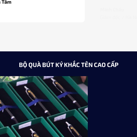
Minh Châu
Giám đốc / Hà Nội
BỘ QUÀ BÚT KÝ KHẮC TÊN CAO CẤP