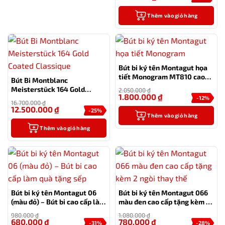
Thêm vào giỏ hàng
Bút bi ký tên Montagut họa
tiết Monogram MT810 cao
Bút Bi Montblanc
cấp (màu đen)
Meisterstück 164 Gold
2.050.000
₫
1.800.000
₫
Coated Classique
-12%
16.700.000
₫
12.500.000
₫
-25%
Thêm vào giỏ hàng
Thêm vào giỏ hàng
Bút bi ký tên Montagut 06
Bút bi ký tên Montagut 066
(màu đỏ) – Bút bi cao cấp làm
màu đen cao cấp tặng kèm 2
quà tặng sếp
ngòi thay thế
980.000
₫
1.080.000
₫
680.000
₫
780.000
₫
-31%
-28%