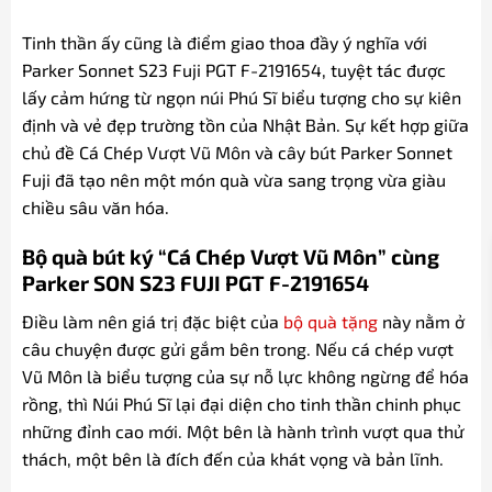
Tinh thần ấy cũng là điểm giao thoa đầy ý nghĩa với
Parker Sonnet S23 Fuji PGT F-2191654, tuyệt tác được
lấy cảm hứng từ ngọn núi Phú Sĩ biểu tượng cho sự kiên
định và vẻ đẹp trường tồn của Nhật Bản. Sự kết hợp giữa
chủ đề Cá Chép Vượt Vũ Môn và cây bút Parker Sonnet
Fuji đã tạo nên một món quà vừa sang trọng vừa giàu
chiều sâu văn hóa.
Bộ quà bút ký “Cá Chép Vượt Vũ Môn” cùng
Parker SON S23 FUJI PGT F-2191654
Điều làm nên giá trị đặc biệt của
bộ quà tặng
này nằm ở
câu chuyện được gửi gắm bên trong. Nếu cá chép vượt
Vũ Môn là biểu tượng của sự nỗ lực không ngừng để hóa
rồng, thì Núi Phú Sĩ lại đại diện cho tinh thần chinh phục
những đỉnh cao mới. Một bên là hành trình vượt qua thử
thách, một bên là đích đến của khát vọng và bản lĩnh.