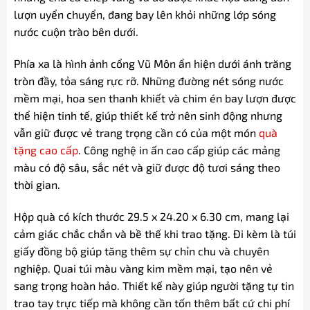
lượn uyển chuyển, đang bay lên khỏi những lớp sóng
nước cuộn trào bên dưới.
Phía xa là hình ảnh cổng Vũ Môn ẩn hiện dưới ánh trăng
tròn đầy, tỏa sáng rực rỡ. Những đường nét sóng nước
mềm mại, hoa sen thanh khiết và chim én bay lượn được
thể hiện tinh tế, giúp thiết kế trở nên sinh động nhưng
vẫn giữ được vẻ trang trọng cần có của một món
quà
tặng cao cấp
. Công nghệ in ấn cao cấp giúp các mảng
màu có độ sâu, sắc nét và giữ được độ tươi sáng theo
thời gian.
Hộp quà có kích thước 29.5 x 24.20 x 6.30 cm, mang lại
cảm giác chắc chắn và bề thế khi trao tặng. Đi kèm là túi
giấy đồng bộ giúp tăng thêm sự chỉn chu và chuyên
nghiệp. Quai túi màu vàng kim mềm mại, tạo nên vẻ
sang trọng hoàn hảo. Thiết kế này giúp người tặng tự tin
trao tay trực tiếp mà không cần tốn thêm bất cứ chi phí