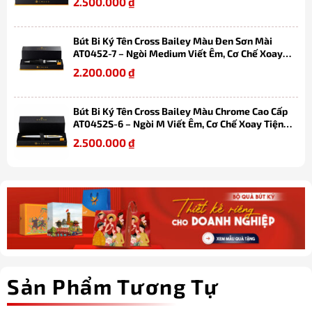
2.500.000
₫
Bút Bi Ký Tên Cross Bailey Màu Đen Sơn Mài
AT0452-7 – Ngòi Medium Viết Êm, Cơ Chế Xoay
Tiện Lợi, Thay Refill Dễ Dàng Kèm Hộp
2.200.000
₫
Bút Bi Ký Tên Cross Bailey Màu Chrome Cao Cấp
AT0452S-6 – Ngòi M Viết Êm, Cơ Chế Xoay Tiện
Lợi, Thay Refill Dễ Dàng Kèm Hộp
2.500.000
₫
Sản Phẩm Tương Tự