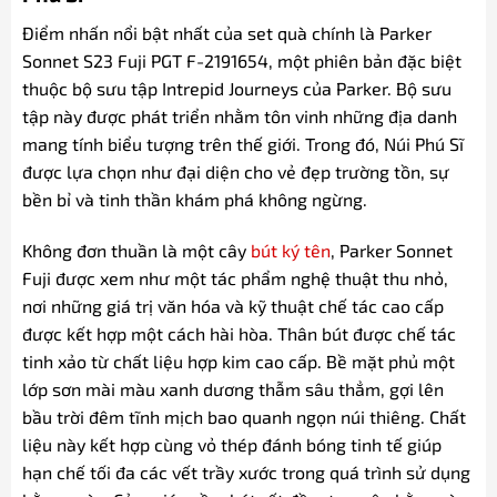
Điểm nhấn nổi bật nhất của set quà chính là Parker
Sonnet S23 Fuji PGT F-2191654, một phiên bản đặc biệt
thuộc bộ sưu tập Intrepid Journeys của Parker. Bộ sưu
tập này được phát triển nhằm tôn vinh những địa danh
mang tính biểu tượng trên thế giới. Trong đó, Núi Phú Sĩ
được lựa chọn như đại diện cho vẻ đẹp trường tồn, sự
bền bỉ và tinh thần khám phá không ngừng.
Không đơn thuần là một cây
bút ký tên
, Parker Sonnet
Fuji được xem như một tác phẩm nghệ thuật thu nhỏ,
nơi những giá trị văn hóa và kỹ thuật chế tác cao cấp
được kết hợp một cách hài hòa. Thân bút được chế tác
tinh xảo từ chất liệu hợp kim cao cấp. Bề mặt phủ một
lớp sơn mài màu xanh dương thẫm sâu thẳm, gợi lên
bầu trời đêm tĩnh mịch bao quanh ngọn núi thiêng. Chất
liệu này kết hợp cùng vỏ thép đánh bóng tinh tế giúp
hạn chế tối đa các vết trầy xước trong quá trình sử dụng