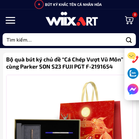
Bỏ
BÚT KÝ KHẮC TÊN CÁ NHÂN HÓA
qua
nội
dung
Tìm
kiếm:
Bộ quà bút ký chủ đề “Cá Chép Vượt Vũ Môn”
cùng Parker SON S23 FUJI PGT F-2191654