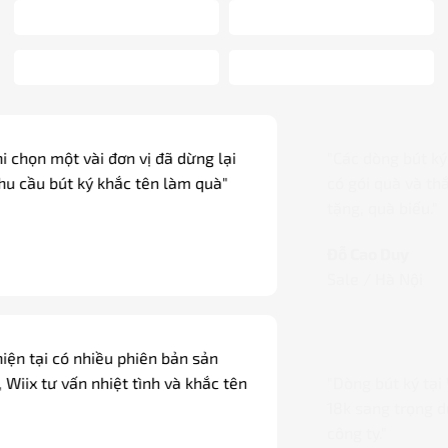
"Các dòng bút ký cao cấp được khắc tên miễn phí,
có gói quà và thắt nơ đẹp mắt, thích hợp làm quà
tặng, quà biếu."
Đỗ Cao Duy
Sale / Hà Nội
"Dòng bút ký tại Wiix có bản mạ vàng, ngòi vàng
18k sang trọng dùng làm quà biếu các đối tác của
công ty."