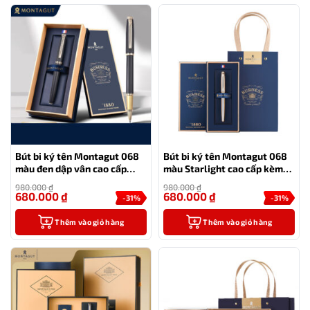
Bút bi ký tên Montagut 068
Bút bi ký tên Montagut 068
màu đen dập vân cao cấp
màu Starlight cao cấp kèm
kèm hộp đựng và túi
hộp đựng và túi
980.000
₫
980.000
₫
680.000
₫
680.000
₫
-31%
-31%
Thêm vào giỏ hàng
Thêm vào giỏ hàng