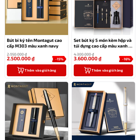
Bút bi ký tên Montagut cao
Set bút ký 5 món kèm hộp và
cấp M303 màu xanh navy
túi đựng cao cấp màu xanh –
MT36
2.950.000
₫
4.300.000
₫
2.500.000
₫
3.600.000
₫
-15%
-16%
Thêm vào giỏ hàng
Thêm vào giỏ hàng