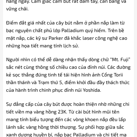
hằng ngày. Cảm giác cầm bút rất đầm tay, cân bằng và
vững chãi.
Điểm đắt giá nhất của cây bút nằm ở phần nắp làm từ
bạc nguyên chất phủ lớp Palladium quý hiếm. Trên bề
mặt nắp, các kỹ sư Parker đã khắc laser công nghệ cao
những họa tiết mang tính lịch sử.
Người nhìn có thể dễ dàng nhận thấy dòng chữ “Mt. Fuji”
sắc nét cùng thông số chiều cao của đỉnh núi. Các đường
kẻ sọc thẳng đứng tinh tế tái hiện hình ảnh Cổng Torii
thần thánh và Trạm thứ 5, điểm khởi đầu đầy thách thức
của hành trình chinh phục đỉnh núi Yoshida.
Sự đẳng cấp của cây bút được hoàn thiện nhờ những chi
tiết viền mạ vàng hồng 23K. Từ cài bút hình mũi tên
mang tính biểu tượng đến các vòng khoen nắp đều lấp
lánh sắc vàng hồng thời thượng. Sự phối hợp giữa sắc
xanh dương huyền bí, nắp bạc Palladium và chi tiết mạ