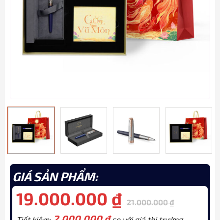
GIÁ SẢN PHẨM:
19.000.000
₫
21.000.000
₫
2.000.000
₫
Tiết kiệm:
so với giá thị trường