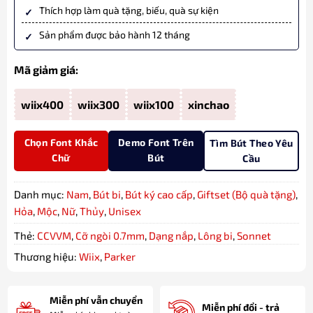
Thích hợp làm quà tặng, biếu, quà sự kiện
Sản phẩm được bảo hành 12 tháng
Mã giảm giá:
wiix400
wiix300
wiix100
xinchao
Chọn Font Khắc
Demo Font Trên
Tìm Bút Theo Yêu
Chữ
Bút
Cầu
Danh mục:
Nam
,
Bút bi
,
Bút ký cao cấp
,
Giftset (Bộ quà tặng)
,
Hỏa
,
Mộc
,
Nữ
,
Thủy
,
Unisex
Thẻ:
CCVVM
,
Cỡ ngòi 0.7mm
,
Dạng nắp
,
Lông bi
,
Sonnet
Thương hiệu:
Wiix
,
Parker
Miễn phí vẫn chuyển
Miễn phí đổi - trả