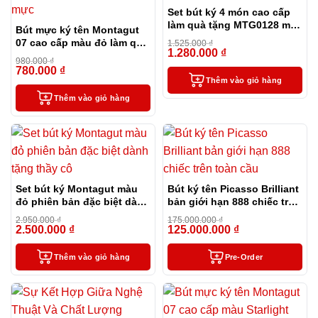
Set bút ký 4 món cao cấp
làm quà tặng MTG0128 màu
Bút mực ký tên Montagut
đỏ
07 cao cấp màu đỏ làm quà
1.525.000
₫
1.280.000
₫
tặng sếp – tặng kèm 1 lọ
-16%
980.000
₫
mực
780.000
₫
-20%
Thêm vào giỏ hàng
Thêm vào giỏ hàng
Set bút ký Montagut màu
Bút ký tên Picasso Brilliant
đỏ phiên bản đặc biệt dành
bản giới hạn 888 chiếc trên
tặng thầy cô
toàn cầu
2.950.000
₫
175.000.000
₫
2.500.000
₫
125.000.000
₫
-15%
-29%
Thêm vào giỏ hàng
Pre-Order