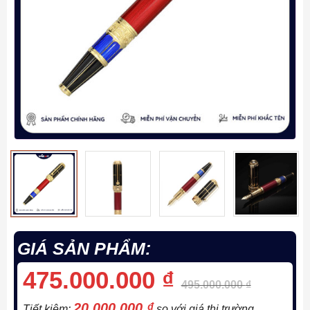
GIÁ SẢN PHẨM:
475.000.000
₫
495.000.000
₫
20.000.000
₫
Tiết kiệm:
so với giá thị trường