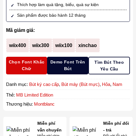
Thích hợp làm quà tặng, biếu, quà sự kiện
Sản phẩm được bảo hành 12 tháng
Mã giảm giá:
wiix400
wiix300
wiix100
xinchao
Chọn Font Khắc
Demo Font Trên
Tìm Bút Theo
Chữ
Bút
Yêu Cầu
Danh mục:
Bút ký cao cấp
,
Bút máy (Bút mực)
,
Hỏa
,
Nam
Thẻ:
MB Limited Edition
Thương hiệu:
Montblanc
Miễn phí
Miễn phí đổi
vẫn chuyển
- trả