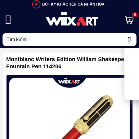
Bỏ
BÚT KÝ KHẮC TÊN CÁ NHÂN HÓA
qua
nội
dung
Tìm
kiếm:
Montblanc Writers Edition William Shakespeare
Fountain Pen 114206