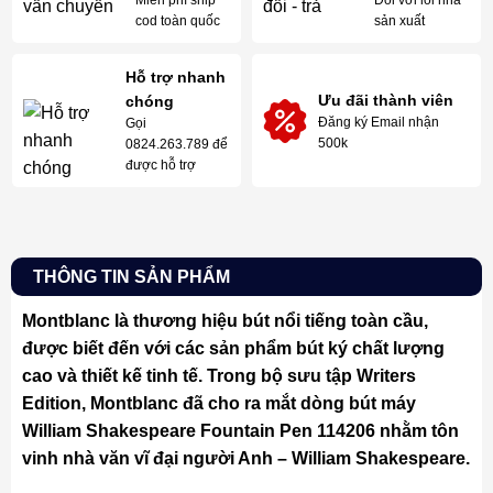
Miễn phí ship
Đối với lỗi nhà
cod toàn quốc
sản xuất
Hỗ trợ nhanh
Ưu đãi thành viên
chóng
Đăng ký Email nhận
Gọi
500k
0824.263.789 để
được hỗ trợ
THÔNG TIN SẢN PHẨM
Montblanc là thương hiệu bút nổi tiếng toàn cầu,
được biết đến với các sản phẩm bút ký chất lượng
cao và thiết kế tinh tế. Trong bộ sưu tập Writers
Edition, Montblanc đã cho ra mắt dòng bút máy
William Shakespeare Fountain Pen 114206 nhằm tôn
vinh nhà văn vĩ đại người Anh – William Shakespeare.