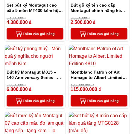
Set bút ký Montagut cao
Bút gỗ ký tên cao cấp
cấp 5 món MT430 kèm hộp
Montagut chính hãng kèm
và túi đựng màu xanh
mực
5.100.000
₫
2.950.000
₫
4.380.000
₫
2.500.000
₫
-14%
-15%
Thêm vào giỏ hàng
Thêm vào giỏ hàng
Bút ký Montagut M815 –
Montblanc Patron of Art
140 Anniversary Series –
Homage to Albert Limited
phiên bản đặc biệt kỷ niệm
Edition 4810
7.950.000
₫
125.000.000
₫
140 năm của hãng
6.800.000
₫
115.000.000
₫
-14%
-8%
Thêm vào giỏ hàng
Thêm vào giỏ hàng