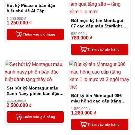
Bút ký Picasso bản đặc
biệt chủ đề Ai Cập
1.650.000
₫
Bút mực ký tên Montagut
1.250.000
₫
-24%
07 cao cấp màu Starlight
làm quà tặng sếp – tặng
980.000
₫
Thêm vào giỏ hàng
kèm 1 lọ mực
780.000
₫
-20%
Thêm vào giỏ hàng
Set bút ký Montagut màu
Xanh Navy phiên bản đặc
Bút ký tên Montagut 086
biệt dành tặng thầy cô
màu hồng cao cấp (tặng
2.950.000
₫
2.500.000
₫
-15%
kèm 1 lọ mực và 2 ngòi
1.580.000
₫
thay thế)
1.280.000
₫
-19%
Thêm vào giỏ hàng
Thêm vào giỏ hàng