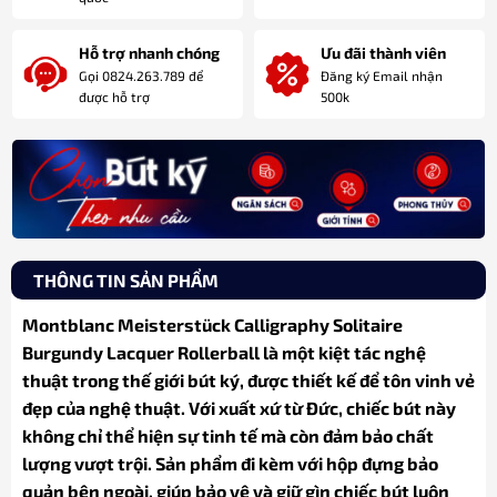
Hỗ trợ nhanh chóng
Ưu đãi thành viên
Gọi 0824.263.789 để
Đăng ký Email nhận
được hỗ trợ
500k
THÔNG TIN SẢN PHẨM
Montblanc Meisterstück Calligraphy Solitaire
Burgundy Lacquer Rollerball là một kiệt tác nghệ
thuật trong thế giới bút ký, được thiết kế để tôn vinh vẻ
đẹp của nghệ thuật. Với xuất xứ từ Đức, chiếc bút này
không chỉ thể hiện sự tinh tế mà còn đảm bảo chất
lượng vượt trội. Sản phẩm đi kèm với hộp đựng bảo
quản bên ngoài, giúp bảo vệ và giữ gìn chiếc bút luôn