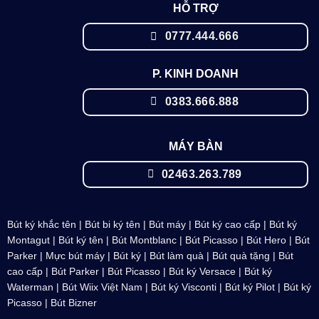
HỖ TRỢ
0777.444.666
P. KINH DOANH
0383.666.888
MÁY BÀN
02463.263.789
Bút ký khắc tên
|
Bút bi ký tên
|
Bút máy
|
Bút ký cao cấp
|
Bút ký
Montagut
|
Bút ký tên
|
Bút Montblanc
| Bút Picasso |
Bút Hero
|
Bút
Parker
|
Mực bút máy
| Bút ký | Bút làm quà | Bút quà tặng | Bút
cao cấp |
Bút Parker
| Bút Picasso |
Bút ký Versace
|
Bút ký
Waterman
| Bút
Wiix Việt Nam
| Bút ký Visconti |
Bút ký Pilot
|
Bút ký
Picasso
|
Bút Bizner