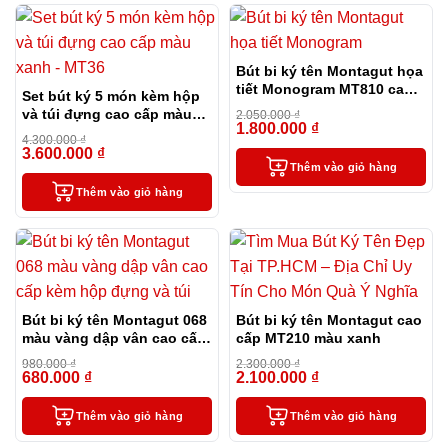
Bút bi ký tên Montagut họa
tiết Monogram MT810 cao
Set bút ký 5 món kèm hộp
cấp (màu đen)
và túi đựng cao cấp màu
2.050.000
₫
1.800.000
₫
xanh – MT36
-12%
4.300.000
₫
3.600.000
₫
-16%
Thêm vào giỏ hàng
Thêm vào giỏ hàng
Bút bi ký tên Montagut 068
Bút bi ký tên Montagut cao
màu vàng dập vân cao cấp
cấp MT210 màu xanh
kèm hộp đựng và túi
980.000
₫
2.300.000
₫
680.000
₫
2.100.000
₫
-31%
-9%
Thêm vào giỏ hàng
Thêm vào giỏ hàng