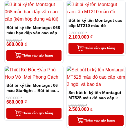
Bút bi ký tên Montagut cao
cấp MT210 màu đỏ
Bút bi ký tên Montagut 068
màu bạc dập vân cao cấp
2.300.000
₫
2.100.000
₫
(kèm hộp đựng và túi)
-9%
980.000
₫
680.000
₫
-31%
Thêm vào giỏ hàng
Thêm vào giỏ hàng
Bút bi ký tên Montagut 06
màu Starlight – Bút bi cao
Set bút bi ký tên Montagut
cấp làm quà tặng sếp
MT525 màu đỏ cao cấp kèm
980.000
₫
680.000
₫
-31%
2 ngòi và bao da
2.850.000
₫
2.500.000
₫
-12%
Thêm vào giỏ hàng
Thêm vào giỏ hàng