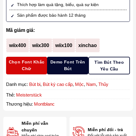
Thích hợp làm quà tặng, biếu, quà sự kiện
Sản phẩm được bảo hành 12 tháng
Mã giảm giá:
wiix400
wiix300
wiix100
xinchao
Chọn Font Khắc
Demo Font Trên
Tìm Bút Theo
Chữ
Bút
Yêu Cầu
Danh mục:
Bút bi
,
Bút ký cao cấp
,
Mộc
,
Nam
,
Thủy
Thẻ:
Meisterstück
Thương hiệu:
Montblanc
Miễn phí vẫn
Miễn phí đổi - trả
chuyển
Đối với lỗi nhà sản xuất