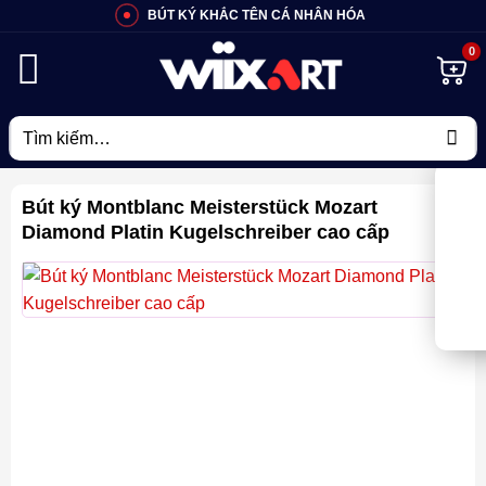
Bỏ
BÚT KÝ KHẮC TÊN CÁ NHÂN HÓA
qua
nội
dung
Tìm
kiếm:
Bút ký Montblanc Meisterstück Mozart
Diamond Platin Kugelschreiber cao cấp