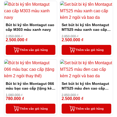
Bút bi ký tên Montagut cao
Set bút bi ký tên Montagut
cấp M303 màu xanh navy
MT525 màu xanh cao cấp
kèm 2 ngòi và bao da
2.950.000
₫
2.850.000
₫
2.500.000
₫
2.500.000
₫
-15%
-12%
Thêm vào giỏ hàng
Thêm vào giỏ hàng
Bút bi ký tên Montagut 066
Set bút bi ký tên Montagut
màu bạc cao cấp (tặng kèm
MT525 màu đen cao cấp
2 ngòi thay thế)
kèm 2 ngòi và bao da
1.080.000
₫
2.850.000
₫
780.000
₫
2.500.000
₫
-28%
-12%
Thêm vào giỏ hàng
Thêm vào giỏ hàng