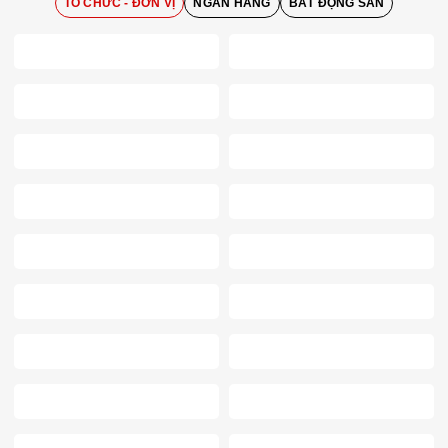
TỔ CHỨC - ĐƠN VỊ
NGÂN HÀNG
BẤT ĐỘNG SẢN