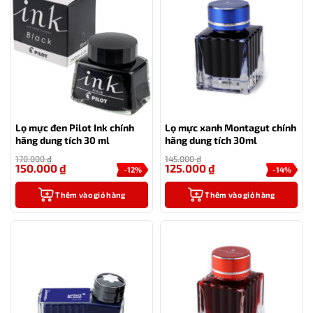
Lọ mực đen Pilot Ink chính
Lọ mực xanh Montagut chính
hãng dung tích 30 ml
hãng dung tích 30ml
170.000
₫
145.000
₫
150.000
₫
125.000
₫
-12%
-14%
Thêm vào giỏ hàng
Thêm vào giỏ hàng