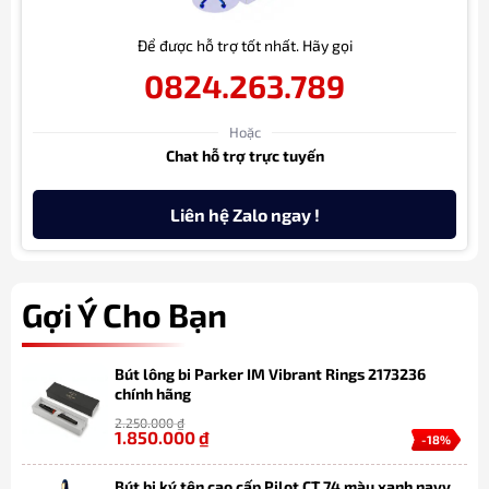
Để được hỗ trợ tốt nhất. Hãy gọi
0824.263.789
Hoặc
Chat hỗ trợ trực tuyến
Liên hệ Zalo ngay !
Gợi Ý Cho Bạn
Bút lông bi Parker IM Vibrant Rings 2173236
chính hãng
2.250.000
₫
1.850.000
₫
-18%
Bút bi ký tên cao cấp Pilot CT 74 màu xanh navy