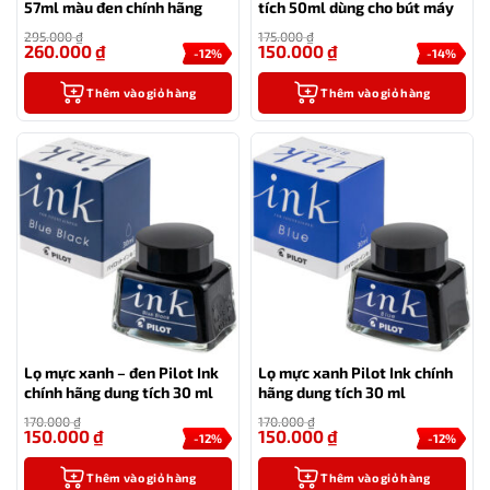
57ml màu đen chính hãng
tích 50ml dùng cho bút máy
295.000
₫
175.000
₫
260.000
₫
150.000
₫
-12%
-14%
Thêm vào giỏ hàng
Thêm vào giỏ hàng
Lọ mực xanh – đen Pilot Ink
Lọ mực xanh Pilot Ink chính
chính hãng dung tích 30 ml
hãng dung tích 30 ml
170.000
₫
170.000
₫
150.000
₫
150.000
₫
-12%
-12%
Thêm vào giỏ hàng
Thêm vào giỏ hàng