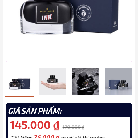
GIÁ SẢN PHẨM:
145.000
₫
170.000
₫
25.000
₫
Tiết kiệm:
so với giá thị trường