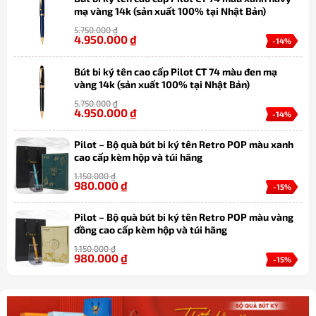
mạ vàng 14k (sản xuất 100% tại Nhật Bản)
5.750.000
₫
4.950.000
₫
-14%
Bút bi ký tên cao cấp Pilot CT 74 màu đen mạ
vàng 14k (sản xuất 100% tại Nhật Bản)
5.750.000
₫
4.950.000
₫
-14%
Pilot – Bộ quà bút bi ký tên Retro POP màu xanh
cao cấp kèm hộp và túi hãng
1.150.000
₫
980.000
₫
-15%
Pilot – Bộ quà bút bi ký tên Retro POP màu vàng
đồng cao cấp kèm hộp và túi hãng
1.150.000
₫
980.000
₫
-15%