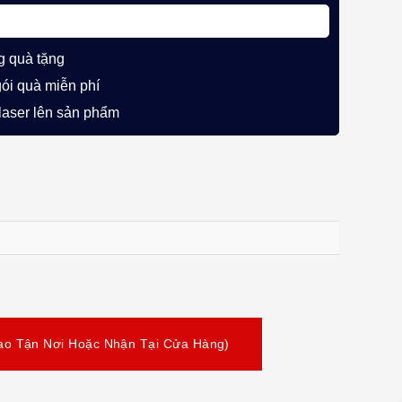
g quà tặng
gói quà miễn phí
 laser lên sản phẩm