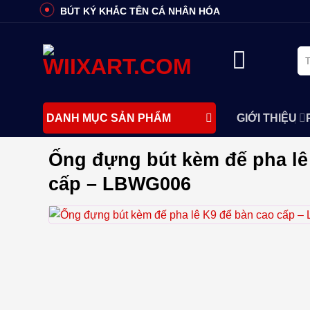
Bỏ
BÚT KÝ KHẮC TÊN CÁ NHÂN HÓA
qua
nội
Tì
dung
ki
GIỚI THIỆU
DANH MỤC SẢN PHẨM
Ống đựng bút kèm đế pha lê
cấp – LBWG006