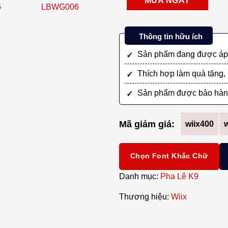
MUA NGAY
bàn
cao
cấp
Thông tin hữu ích
–
Sản phẩm đang được áp 
LBWG006
số
Thích hợp làm quà tặng, 
lượng
Sản phẩm được bảo hàn
Mã giảm giá:
wiix400
w
Chọn Font Khắc Chữ
Danh mục:
Pha Lê K9
Thương hiệu:
Wiix