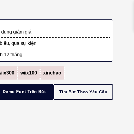
dụng giảm giá
biếu, quà sự kiện
h 12 tháng
iix300
wiix100
xinchao
Demo Font Trên Bút
Tìm Bút Theo Yêu Cầu