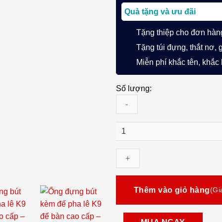
Quà tặng và ưu đãi
Tặng thiệp cho đơn hàn
Tặng túi đựng, thắt nơ, 
Miễn phí khắc tên, khắc
Số lượng:
Ống
đựng
bút
kèm
đế
pha
Thêm vào giỏ hàng
lê
K9
để