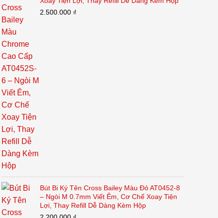
Xoay Tiện Lợi, Thay Refill Dễ Dàng Kèm Hộp
2.500.000
₫
Bút Bi Ký Tên Cross Bailey Màu Đỏ AT0452-8
– Ngòi M 0.7mm Viết Êm, Cơ Chế Xoay Tiện
Lợi, Thay Refill Dễ Dàng Kèm Hộp
2.200.000
₫