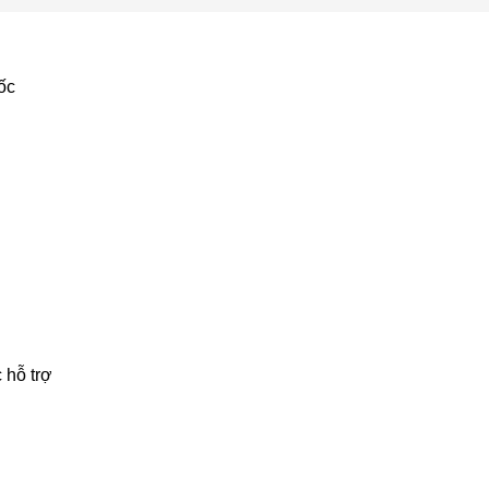
ốc
 hỗ trợ