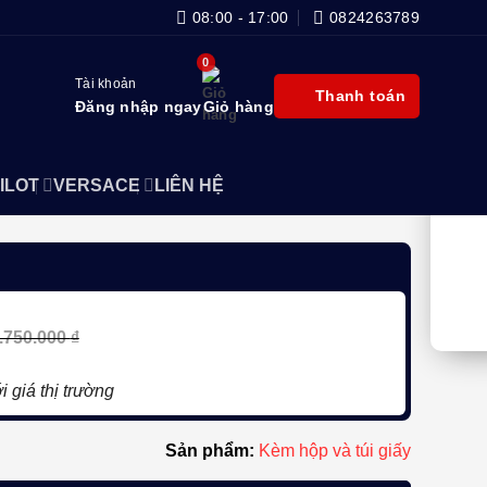
08:00 - 17:00
0824263789
Tài khoản
Thanh toán
Đăng nhập ngay
Giỏ hàng
ILOT
VERSACE
LIÊN HỆ
.750.000
₫
i giá thị trường
Sản phẩm:
Kèm hộp và túi giấy