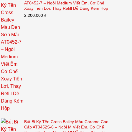
AT0452-7 – Ngòi Medium Viết Êm, Cơ Chế
Xoay Tiện Lợi, Thay Refill Dễ Dàng Kèm Hộp
2.200.000
₫
Bút Bi Ký Tên Cross Bailey Màu Chrome Cao
Cấp AT0452S-6 – Ngòi M Viết Êm, Cơ Chế