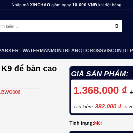
Nhập mã
XINCHAO
giảm ngay
10.000 VNĐ
khi đặt hàng
m
ếm:
PARKER
WATERMAN
MONTBLANC
CROSS
VISCONTI
P
 K9 để bàn cao
GIÁ SẢN PHẨM:
1.368.000
₫
1
382.000
₫
Tiết kiệm:
so vớ
Tình trạng:
Mới