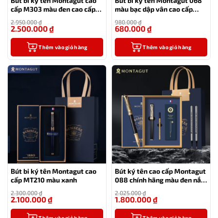
Bút bi ký tên Montagut cao
Bút bi ký tên Montagut 068
cấp M303 màu đen cao cấp
màu bạc dập vân cao cấp
làm quà
(kèm hộp đựng và túi)
2.950.000
₫
980.000
₫
2.500.000
₫
680.000
₫
-15%
-31%
Thêm vào giỏ hàng
Thêm vào giỏ hàng
Bút bi ký tên Montagut cao
Bút ký tên cao cấp Montagut
cấp MT210 màu xanh
088 chính hãng màu đen nắp
vân tặng kèm 3 ngòi thay
2.300.000
₫
2.025.000
₫
thế, túi và hộp
2.100.000
₫
1.800.000
₫
-9%
-11%
Thêm vào giỏ hàng
Thêm vào giỏ hàng