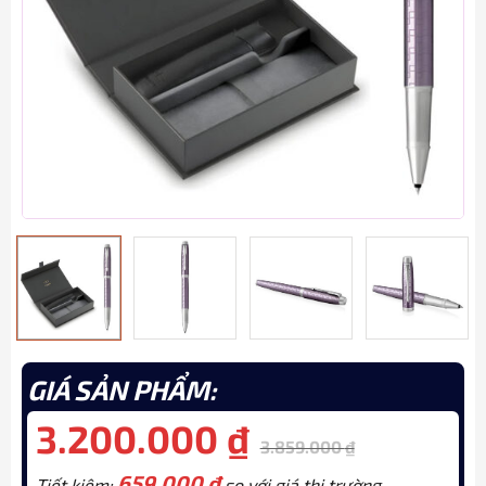
GIÁ SẢN PHẨM:
3.200.000
₫
3.859.000
₫
659.000
₫
Tiết kiệm:
so với giá thị trường