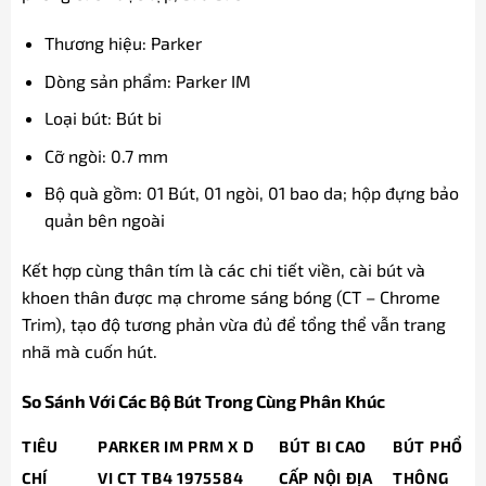
Thương hiệu: Parker
Dòng sản phẩm: Parker IM
Loại bút: Bút bi
Cỡ ngòi: 0.7 mm
Bộ quà gồm: 01 Bút, 01 ngòi, 01 bao da; hộp đựng bảo
quản bên ngoài
Kết hợp cùng thân tím là các chi tiết viền, cài bút và
khoen thân được mạ chrome sáng bóng (CT – Chrome
Trim), tạo độ tương phản vừa đủ để tổng thể vẫn trang
nhã mà cuốn hút.
So Sánh Với Các Bộ Bút Trong Cùng Phân Khúc
TIÊU
PARKER IM PRM X D
BÚT BI CAO
BÚT PHỔ
CHÍ
VI CT TB4 1975584
CẤP NỘI ĐỊA
THÔNG