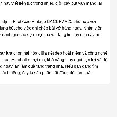
ay viết liên tục trong nhiều giờ, cây bút vẫn mang lại
 ổn định, Pilot Acro Vintage BACEFVM25 phù hợp với
dùng bút cho việc ghi chép bài vở hằng ngày. Nhân viên
ẽ đánh giá cao sự mượt mà và đáng tin cậy của cây bút
sự lựa chọn hài hòa giữa nét đẹp hoài niệm và công nghệ
 tế, mực Acroball mượt mà, khả năng thay ngòi tiện lợi và độ
g ngày lẫn làm quà tặng trang nhã. Nếu bạn đang tìm
g cách riêng, đây là sản phẩm rất đáng để cân nhắc.