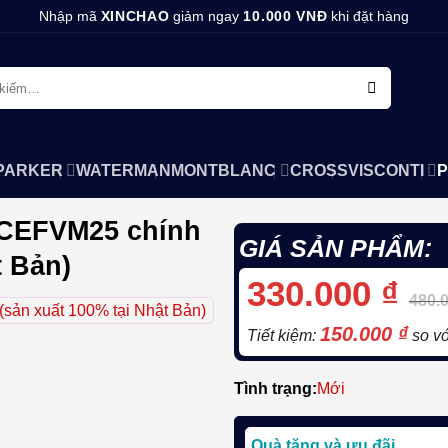
Nhập mã
XINCHAO
giảm ngay
10.000 VNĐ
khi đặt hàng
PARKER
WATERMAN
MONTBLANC
CROSS
VISCONTI
P
BACEFVM25 chính
GIÁ SẢN PHẨM:
t Bản)
330.000
₫
480.
150.000
₫
Tiết kiệm:
so vớ
Tình trạng:
Mới
Quà tặng và ưu đãi