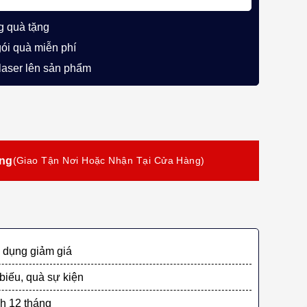
g quà tặng
gói quà miễn phí
 laser lên sản phẩm
EFVM25 chính hãng (sản xuất 100% tại Nhật Bản) số lượng
àng
dụng giảm giá
biếu, quà sự kiện
h 12 tháng