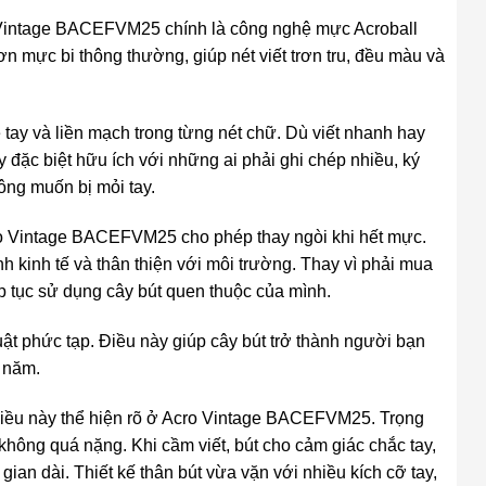
 Vintage BACEFVM25 chính là công nghệ mực Acroball
n mực bi thông thường, giúp nét viết trơn tru, đều màu và
ay và liền mạch trong từng nét chữ. Dù viết nhanh hay
 đặc biệt hữu ích với những ai phải ghi chép nhiều, ký
ông muốn bị mỏi tay.
Acro Vintage BACEFVM25 cho phép thay ngòi khi hết mực.
h kinh tế và thân thiện với môi trường. Thay vì phải mua
ếp tục sử dụng cây bút quen thuộc của mình.
uật phức tạp. Điều này giúp cây bút trở thành người bạn
 năm.
 điều này thể hiện rõ ở Acro Vintage BACEFVM25. Trọng
hông quá nặng. Khi cầm viết, bút cho cảm giác chắc tay,
 gian dài. Thiết kế thân bút vừa vặn với nhiều kích cỡ tay,