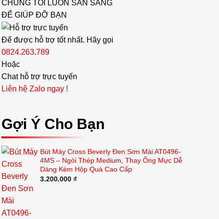
CHÚNG TÔI LUÔN SẴN SÀNG
ĐỂ GIÚP ĐỠ BẠN
Để được hỗ trợ tốt nhất. Hãy gọi
0824.263.789
Hoặc
Chat hỗ trợ trực tuyến
Liên hệ Zalo ngay !
Gợi Ý Cho Bạn
Bút Máy Cross Beverly Đen Sơn Mài AT0496-
4MS – Ngòi Thép Medium, Thay Ống Mực Dễ
Dàng Kèm Hộp Quà Cao Cấp
3.200.000
₫