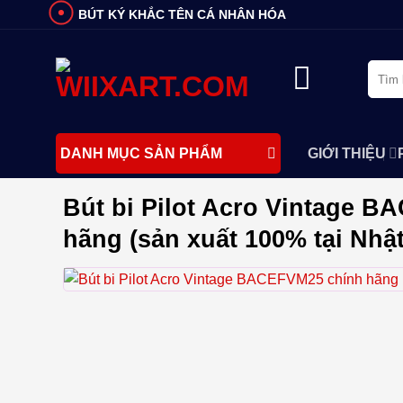
Bỏ
BÚT KÝ KHẮC TÊN CÁ NHÂN HÓA
qua
nội
Tìm
dung
kiếm:
GIỚI THIỆU
DANH MỤC SẢN PHẨM
Bút bi Pilot Acro Vintage 
hãng (sản xuất 100% tại Nhậ