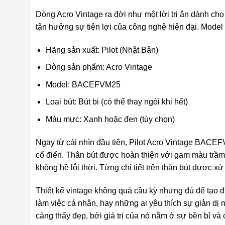
Dòng Acro Vintage ra đời như một lời tri ân dành c
tận hưởng sự tiện lợi của công nghệ hiện đại. Model
Hãng sản xuất: Pilot (Nhật Bản)
Dòng sản phẩm: Acro Vintage
Model: BACEFVM25
Loại bút: Bút bi (có thể thay ngòi khi hết)
Màu mực: Xanh hoặc đen (tùy chọn)
Ngay từ cái nhìn đầu tiên, Pilot Acro Vintage BACE
cổ điển. Thân bút được hoàn thiện với gam màu trầ
không hề lỗi thời. Từng chi tiết trên thân bút được xử 
Thiết kế vintage không quá cầu kỳ nhưng đủ để tạo 
làm việc cá nhân, hay những ai yêu thích sự giản dị 
càng thấy đẹp, bởi giá trị của nó nằm ở sự bền bỉ và 