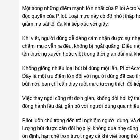
Một trong những điểm mạnh lớn nhất của Pilot Acro
độc quyền của Pilot. Loại mực này có độ nhớt thấp hơ
giảm ma sát tối đa khi tiếp xúc với giấy.
Khi viết, người dùng dễ dàng cảm nhận được sự nhẹ t
chậm, mực vẫn ra đều, không bị ngắt quãng. Điều này
tên thường xuyên hoặc viết trong thời gian dài mà kh
Không giống nhiều loại bút bi dùng một lần, Pilot 
Đây là một ưu điểm lớn đối với người dùng đề cao tín
bút mới, bạn chỉ cần thay ruột mực tương thích để ti
Việc thay ngòi cũng rất đơn giản, không đòi hỏi kỹ th
đồng hành lâu dài, gắn bó với người dùng qua nhiều
Pilot luôn chú trọng đến trải nghiệm người dùng, và
lượng bút được cân đối hợp lý, không quá nhẹ cũng k
ổn định, hạn chế trơn trượt ngay cả khi viết trong thời