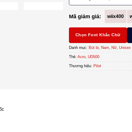
Mã giảm giá:
wiix400
w
Chọn Font Khắc Chữ
Danh mục:
Bút bi
,
Nam
,
Nữ
,
Unisex
Thẻ:
Acro
,
UD500
Thương hiệu:
Pilot
ốc