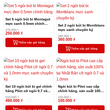
Set 5 ngòi bút bi Montagut
mực xanh 0.5mm chính
Set 2 ngòi bút bi Montblanc
hãng
mực xanh chuyên ký
375.000
₫
250.000
₫
-33%
385.000
₫
360.000
₫
-6%
Thêm vào giỏ hàng
Thêm vào giỏ hàng
Set 10 ngòi bút bi gel chính
Ngòi bút bi Pilot cao cấp
hãng Pilot cỡ ngòi 0.7 và
chính hãng, sản xuất 100%
1.0mm mực xanh chuyên
tại Nhật Bản cỡ ngòi 0.7 và
510.000
₫
155.000
₫
ký
1.0mm
490.000
₫
100.000
₫
-4%
-35%
Thêm vào giỏ hàng
Thêm vào giỏ hàng