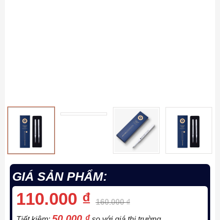
GIÁ SẢN PHẨM:
110.000
₫
160.000
₫
50.000
₫
Tiết kiệm:
so với giá thị trường