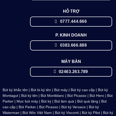
HỖ TRỢ
0777.444.666
P. KINH DOANH
0383.666.888
MÁY BÀN
02463.263.789
Bút ký khắc tên
|
Bút bi ký tên
|
Bút máy
|
Bút ký cao cấp
|
Bút ký
Montagut
|
Bút ký tên
|
Bút Montblanc
| Bút Picasso |
Bút Hero
|
Bút
Parker
|
Mực bút máy
| Bút ký | Bút làm quà | Bút quà tặng | Bút
cao cấp |
Bút Parker
| Bút Picasso |
Bút ký Versace
|
Bút ký
Waterman
| Bút
Wiix Việt Nam
| Bút ký Visconti |
Bút ký Pilot
|
Bút ký