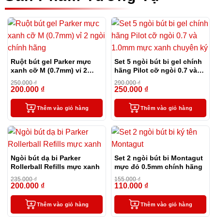
Ruột bút gel Parker mực
Set 5 ngòi bút bi gel chính
xanh cỡ M (0.7mm) vỉ 2
hãng Pilot cỡ ngòi 0.7 và
ngòi chính hãng
1.0mm mực xanh chuyên
250.000
₫
290.000
₫
ký
200.000
₫
250.000
₫
-20%
-14%
Thêm vào giỏ hàng
Thêm vào giỏ hàng
Ngòi bút dạ bi Parker
Set 2 ngòi bút bi Montagut
Rollerball Refills mực xanh
mực đỏ 0.5mm chính hãng
235.000
₫
155.000
₫
200.000
₫
110.000
₫
-15%
-29%
Thêm vào giỏ hàng
Thêm vào giỏ hàng