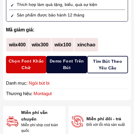
Thích hợp làm quà tặng, biếu, quà sự kiện
Sản phẩm được bảo hành 12 tháng
Mã giảm giá:
wiix400
wiix300
wiix100
xinchao
Chọn Font Khắc
Demo Font Trên
Tìm Bút Theo
Chữ
Bút
Yêu Cầu
Danh mục:
Ngòi bút bi
Thương hiệu:
Montagut
Miễn phí vẫn
Miễn phí đổi - trả
chuyển
Đối với lỗi nhà sản xuất
Miễn phí ship cod toàn
quốc