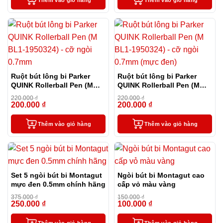
Ruột bút lông bi Parker
Ruột bút lông bi Parker
QUINK Rollerball Pen (M
QUINK Rollerball Pen (M
BL1-1950324) – cỡ ngòi
BL1-1950324) – cỡ ngòi
220.000
₫
220.000
₫
0.7mm
0.7mm (mực đen)
200.000
₫
200.000
₫
-9%
-9%
Thêm vào giỏ hàng
Thêm vào giỏ hàng
Set 5 ngòi bút bi Montagut
Ngòi bút bi Montagut cao
mực đen 0.5mm chính hãng
cấp vỏ màu vàng
375.000
₫
150.000
₫
250.000
₫
100.000
₫
-33%
-33%