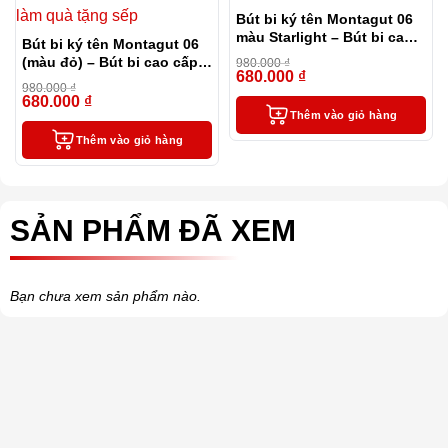
Bút bi ký tên Montagut 06
màu Starlight – Bút bi cao
Bút bi ký tên Montagut 06
cấp làm quà tặng sếp
(màu đỏ) – Bút bi cao cấp
980.000
₫
680.000
₫
làm quà tặng sếp
-31%
980.000
₫
680.000
₫
-31%
Thêm vào giỏ hàng
Thêm vào giỏ hàng
SẢN PHẨM ĐÃ XEM
Bạn chưa xem sản phẩm nào.