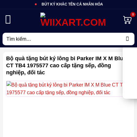
Bỏ
BÚT KÝ KHẮC TÊN CÁ NHÂN HÓA
qua
nội
dung
Tìm
kiếm:
Bộ quà tặng bút ký lông bi Parker IM X M Blue
CT TB4 1975577 cao cấp tặng sếp, đồng
nghiệp, đối tác