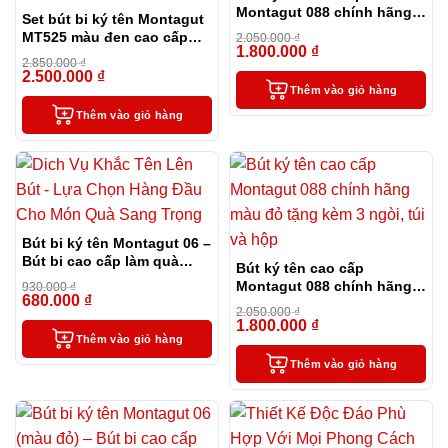
Montagut 088 chính hãng
Set bút bi ký tên Montagut
màu đen tặng kèm 3 ngòi,
MT525 màu đen cao cấp
2.050.000
₫
túi và hộp
1.800.000
₫
kèm 2 ngòi và bao da
-12%
2.850.000
₫
2.500.000
₫
-12%
Thêm vào giỏ hàng
Thêm vào giỏ hàng
Bút bi ký tên Montagut 06 –
Bút bi cao cấp làm quà
Bút ký tên cao cấp
tặng sếp
Montagut 088 chính hãng
930.000
₫
680.000
₫
-27%
màu đỏ tặng kèm 3 ngòi,
2.050.000
₫
túi và hộp
1.800.000
₫
-12%
Thêm vào giỏ hàng
Thêm vào giỏ hàng