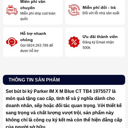
Miễn phí vẫn
Miễn phí đổi - trả
chuyển
Đối với lỗi nhà sản xuất
Miễn phí ship cod toàn
quốc
Hỗ trợ nhanh
Ưu đãi thành viên
chóng
Đăng ký Email nhận
Gọi 0824.263.789 để
500k
được hỗ trợ
THÔNG TIN SẢN PHẨM
Set bút bi ký Parker IM X M Blue CT TB4 1975577 là
món quà tặng cao cấp, tinh tế và ý nghĩa dành cho
doanh nhân, sếp hoặc đối tác quan trọng. Với thiết kế
sang trọng và chất lượng vượt trội, sản phẩm này
không chỉ là công cụ ký kết mà còn thể hiện đẳng cấp
của người sở hữu.