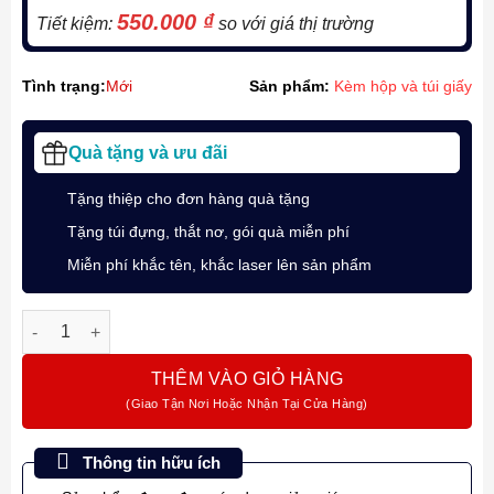
550.000
₫
Tiết kiệm:
so với giá thị trường
Tình trạng:
Mới
Sản phẩm:
Kèm hộp và túi giấy
Quà tặng và ưu đãi
Tặng thiệp cho đơn hàng quà tặng
Tặng túi đựng, thắt nơ, gói quà miễn phí
Miễn phí khắc tên, khắc laser lên sản phẩm
Bộ quà tặng bút ký lông bi Parker IM X M Blue CT TB4 1975577
THÊM VÀO GIỎ HÀNG
Thông tin hữu ích