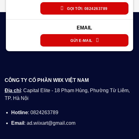
GỌI TỚI: 0824263789
EMAIL
GỬI E-MAIL
CÔNG TY CỔ PHẦN WIIX VIỆT NAM
Địa chỉ
: Capital Elite - 18 Phạm Hùng, Phường Từ Liêm,
TP. Hà Nội
Hotline
: 0824263789
Email
: ad.wiixart@gmail.com