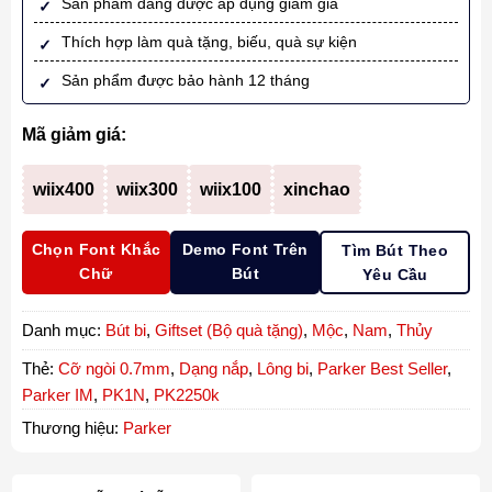
Sản phẩm đang được áp dụng giảm giá
Thích hợp làm quà tặng, biếu, quà sự kiện
Sản phẩm được bảo hành 12 tháng
Mã giảm giá:
wiix400
wiix300
wiix100
xinchao
Chọn Font Khắc
Demo Font Trên
Tìm Bút Theo
Chữ
Bút
Yêu Cầu
Danh mục:
Bút bi
,
Giftset (Bộ quà tặng)
,
Mộc
,
Nam
,
Thủy
Thẻ:
Cỡ ngòi 0.7mm
,
Dạng nắp
,
Lông bi
,
Parker Best Seller
,
Parker IM
,
PK1N
,
PK2250k
Thương hiệu:
Parker