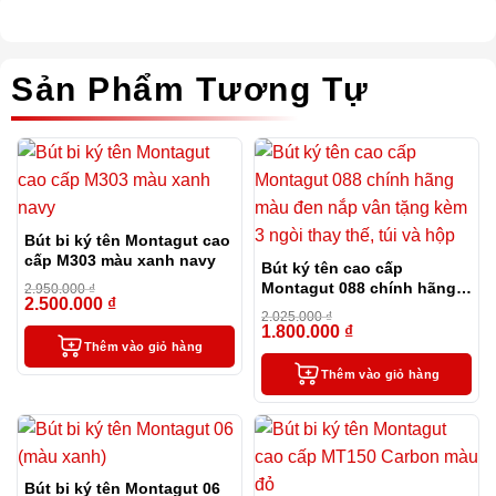
Sản Phẩm Tương Tự
Bút bi ký tên Montagut cao
cấp M303 màu xanh navy
Bút ký tên cao cấp
Montagut 088 chính hãng
2.950.000
₫
2.500.000
₫
-15%
màu đen nắp vân tặng kèm
2.025.000
₫
3 ngòi thay thế, túi và hộp
1.800.000
₫
-11%
Thêm vào giỏ hàng
Thêm vào giỏ hàng
Bút bi ký tên Montagut 06