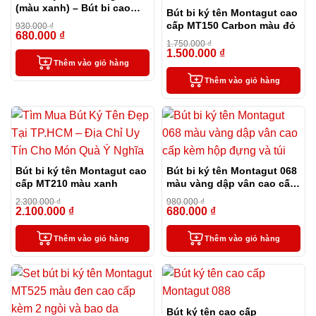
(màu xanh) – Bút bi cao
Bút bi ký tên Montagut cao
cấp làm quà tặng sếp
cấp MT150 Carbon màu đỏ
930.000
₫
680.000
₫
-27%
1.750.000
₫
1.500.000
₫
-14%
Thêm vào giỏ hàng
Thêm vào giỏ hàng
Bút bi ký tên Montagut cao
Bút bi ký tên Montagut 068
cấp MT210 màu xanh
màu vàng dập vân cao cấp
kèm hộp đựng và túi
2.300.000
₫
980.000
₫
2.100.000
₫
680.000
₫
-9%
-31%
Thêm vào giỏ hàng
Thêm vào giỏ hàng
Bút ký tên cao cấp