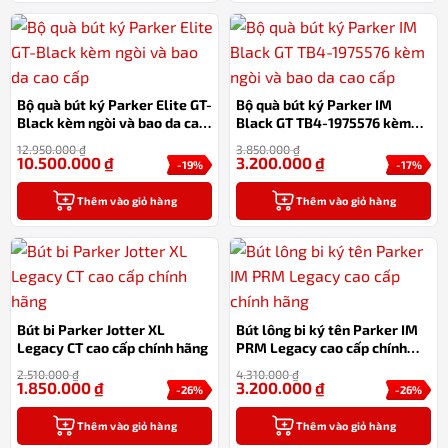
Bộ quà bút ký Parker Elite GT-
Bộ quà bút ký Parker IM
Black kèm ngòi và bao da cao
Black GT TB4-1975576 kèm
cấp
ngòi và bao da cao cấp
12.950.000
₫
3.850.000
₫
10.500.000
₫
3.200.000
₫
-19%
-17%
Thêm vào giỏ hàng
Thêm vào giỏ hàng
Bút bi Parker Jotter XL
Bút lông bi ký tên Parker IM
Legacy CT cao cấp chính hãng
PRM Legacy cao cấp chính
hãng
2.510.000
₫
4.310.000
₫
1.850.000
₫
3.200.000
₫
-26%
-26%
Thêm vào giỏ hàng
Thêm vào giỏ hàng