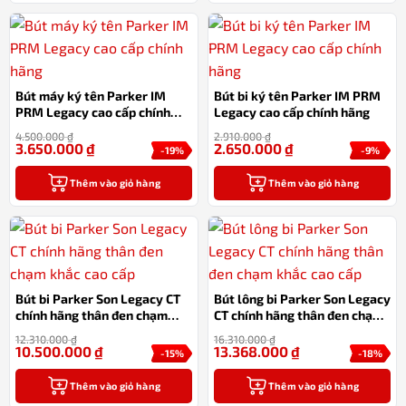
Bút máy ký tên Parker IM
Bút bi ký tên Parker IM PRM
PRM Legacy cao cấp chính
Legacy cao cấp chính hãng
hãng
4.500.000
₫
2.910.000
₫
3.650.000
₫
2.650.000
₫
-19%
-9%
Thêm vào giỏ hàng
Thêm vào giỏ hàng
Bút bi Parker Son Legacy CT
Bút lông bi Parker Son Legacy
chính hãng thân đen chạm
CT chính hãng thân đen chạm
khắc cao cấp
khắc cao cấp
12.310.000
₫
16.310.000
₫
10.500.000
₫
13.368.000
₫
-15%
-18%
Thêm vào giỏ hàng
Thêm vào giỏ hàng