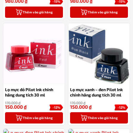
980.000
₫
980.000
₫
-15%
-15%
Thêm vào giỏ hàng
Thêm vào giỏ hàng
Lọ mực đỏ Pilot Ink chính
Lọ mực xanh – đen Pilot Ink
hãng dung tích 30 ml
chính hãng dung tích 30 ml
170.000
₫
170.000
₫
150.000
₫
150.000
₫
-12%
-12%
Thêm vào giỏ hàng
Thêm vào giỏ hàng