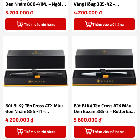
Đen Nhám 886-41MJ – Ngòi M
Vàng Hồng 885-42 –
Viết Mượt, Hỗ Trợ Converter,
Rollerball Mực Gel Êm, Thay
5.200.000
₫
4.200.000
₫
Hộp Quà Cao Cấp
Ruột Linh Hoạt Kèm Hộp Quà
Thêm vào giỏ hàng
Thêm vào giỏ hàng
Bút Bi Ký Tên Cross ATX Màu
Bút Bi Ký Tên Cross ATX Màu
Đen Nhám 885-41 –
Đen Bazan 885-3 – Rollerball
Rollerball Mực Gel Êm, Thay
Mực Gel Êm, Thay Ruột Tiện
4.200.000
₫
5.600.000
₫
Ruột Linh Hoạt Kèm Hộp Quà
Lợi Kèm Hộp Quà Cao Cấp
Cao Cấp
Thêm vào giỏ hàng
Thêm vào giỏ hàng