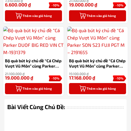
7.310.000
₫
21.100.000
₫
6.600.000
₫
19.000.000
₫
-10%
-10%
Thêm vào giỏ hàng
Thêm vào giỏ hàng
Bộ quà bút ký chủ đề “Cá Chép
Bộ quà bút ký chủ đề “Cá Chép
Vượt Vũ Môn” cùng Parker
Vượt Vũ Môn” cùng Parker
DUOF BIG RED VIN CT M-
SON S23 FUJI PGT M –
21.100.000
₫
19.100.000
₫
1931379
2191655
19.000.000
₫
17.168.000
₫
-10%
-10%
Thêm vào giỏ hàng
Thêm vào giỏ hàng
Bài Viết Cùng Chủ Đề: