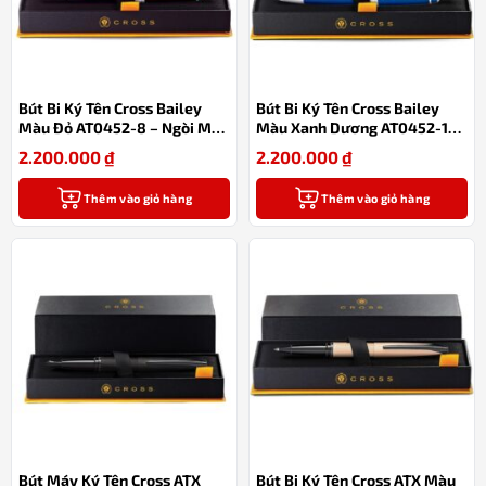
Bút Bi Ký Tên Cross Bailey
Bút Bi Ký Tên Cross Bailey
Màu Đỏ AT0452-8 – Ngòi M
Màu Xanh Dương AT0452-12
0.7mm Viết Êm, Cơ Chế Xoay
– Sơn Mài Thanh Lịch, Ngòi M
2.200.000
₫
2.200.000
₫
Tiện Lợi, Thay Refill Dễ Dàng
Viết Êm, Cơ Chế Xoay Tiện Lợi
Kèm Hộp
Thêm vào giỏ hàng
Thêm vào giỏ hàng
Bút Máy Ký Tên Cross ATX
Bút Bi Ký Tên Cross ATX Màu