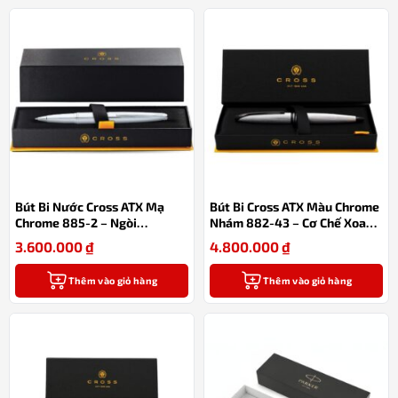
Bút Bi Nước Cross ATX Mạ
Bút Bi Cross ATX Màu Chrome
Chrome 885-2 – Ngòi
Nhám 882-43 – Cơ Chế Xoay 2
Rollerball, Mực Gel Đen, Thay
Chiều, Ngòi Bi Khô Kèm Hộp
3.600.000
₫
4.800.000
₫
Ruột Linh Hoạt Kèm Hộp Quà
Quà Cao Cấp
Cao Cấp
Thêm vào giỏ hàng
Thêm vào giỏ hàng