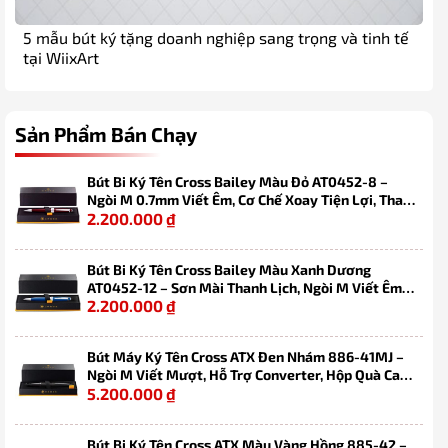
5 mẫu bút ký tặng doanh nghiệp sang trọng và tinh tế
tại WiixArt
Sản Phẩm Bán Chạy
Bút Bi Ký Tên Cross Bailey Màu Đỏ AT0452-8 –
Ngòi M 0.7mm Viết Êm, Cơ Chế Xoay Tiện Lợi, Thay
2.200.000
₫
Refill Dễ Dàng Kèm Hộp
Bút Bi Ký Tên Cross Bailey Màu Xanh Dương
AT0452-12 – Sơn Mài Thanh Lịch, Ngòi M Viết Êm,
2.200.000
₫
Cơ Chế Xoay Tiện Lợi
Bút Máy Ký Tên Cross ATX Đen Nhám 886-41MJ –
Ngòi M Viết Mượt, Hỗ Trợ Converter, Hộp Quà Cao
5.200.000
₫
Cấp
Bút Bi Ký Tên Cross ATX Màu Vàng Hồng 885-42 –