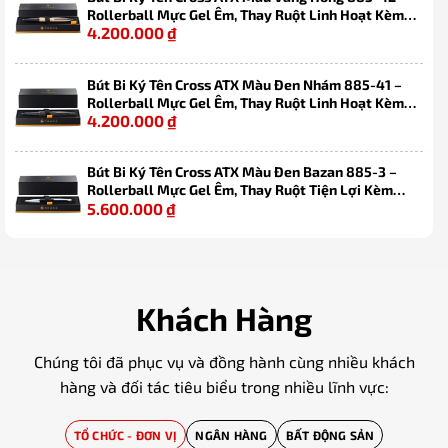
Rollerball Mực Gel Êm, Thay Ruột Linh Hoạt Kèm
4.200.000
₫
Hộp Quà
Bút Bi Ký Tên Cross ATX Màu Đen Nhám 885-41 –
Rollerball Mực Gel Êm, Thay Ruột Linh Hoạt Kèm
4.200.000
₫
Hộp Quà Cao Cấp
Bút Bi Ký Tên Cross ATX Màu Đen Bazan 885-3 –
Rollerball Mực Gel Êm, Thay Ruột Tiện Lợi Kèm
5.600.000
₫
Hộp Quà Cao Cấp
Khách Hàng
Chúng tôi đã phục vụ và đồng hành cùng nhiều khách
hàng và đối tác tiêu biểu trong nhiều lĩnh vực:
TỔ CHỨC - ĐƠN VỊ
NGÂN HÀNG
BẤT ĐỘNG SẢN