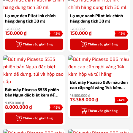
Lọ mực đen Pilot Ink chính
Lọ mực xanh Pilot Ink chính
hãng dung tích 30 ml
hãng dung tích 30 ml
170.000
₫
170.000
₫
150.000
₫
150.000
₫
-12%
-12%
Thêm vào giỏ hàng
Thêm vào giỏ hàng
Bút máy Picasso 086 màu đen
cao cấp ngòi vàng 14k kèm
Bút máy Picasso 5535 phiên
hộp và túi hãng
bản Ngựa đặc biệt kèm đế
15.500.000
₫
13.368.000
₫
đựng, túi và hộp cao cấp
-14%
9.850.000
₫
8.000.000
₫
-19%
Thêm vào giỏ hàng
Thêm vào giỏ hàng