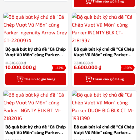
Thêm vào giỏ hàng
Bộ quà bút ký chủ đề “Cá Chép
Bộ quà bút ký chủ đề “Cá Chép
Vượt Vũ Môn” cùng Parker
Vượt Vũ Môn” cùng Parker
Ingenuity Arrow Grey GT-
INGNTY BLK CT-2181997
11.310.000
₫
7.310.000
₫
2200974
10.000.000
₫
6.600.000
₫
-12%
-10%
Thêm vào giỏ hàng
Thêm vào giỏ hàng
Bộ quà bút ký chủ đề “Cá Chép
Bộ quà bút ký chủ đề “Cá Chép
Vượt Vũ Môn” cùng Parker
Vượt Vũ Môn” cùng Parker
INGNTY BLK BT M-2182016
DUOF BIG BLK CT M-1931390