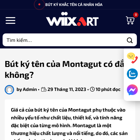
Bỏ
BÚT KÝ KHẮC TÊN CÁ NHÂN HÓA
qua
nội
dung
Tìm
kiếm:
Bút ký tên của Montagut có đắt
không?
by
Admin
•
29 Tháng 11, 2023
•
10 phút đọc
Giá cả của bút ký tên của Montagut phụ thuộc vào
nhiều yếu tố như chất liệu, thiết kế, và tính năng
đặc biệt của từng mô hình. Montagut là một
thương hiệu chất lượng và nổi tiếng, do đó, các sản