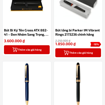
Bút Bi Ký Tên Cross ATX 882-
Bút lông bi Parker IM Vibrant
41 – Đen Nhám Sang Trọng, Cơ
Rings 2173236 chính hãng
Chế Xoay 2 Chiều, Ngòi Bi Khô
3.600.000
₫
2.250.000
₫
Kèm Hộp Quà Cao Cấp
1.850.000
₫
-18%
Thêm vào giỏ hàng
Thêm vào giỏ hàng