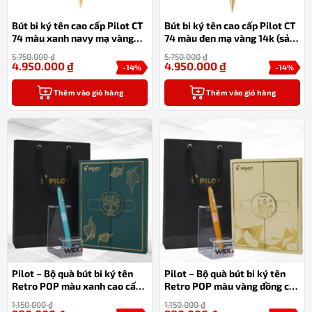
Bút bi ký tên cao cấp Pilot CT
Bút bi ký tên cao cấp Pilot CT
74 màu xanh navy mạ vàng
74 màu đen mạ vàng 14k (sản
14k (sản xuất 100% tại Nhật
xuất 100% tại Nhật Bản)
5.750.000
₫
5.750.000
₫
Bản)
4.950.000
₫
4.950.000
₫
-14%
-14%
Thêm vào giỏ hàng
Thêm vào giỏ hàng
Pilot – Bộ quà bút bi ký tên
Pilot – Bộ quà bút bi ký tên
Retro POP màu xanh cao cấp
Retro POP màu vàng đồng cao
kèm hộp và túi hãng
cấp kèm hộp và túi hãng
1.150.000
₫
1.150.000
₫