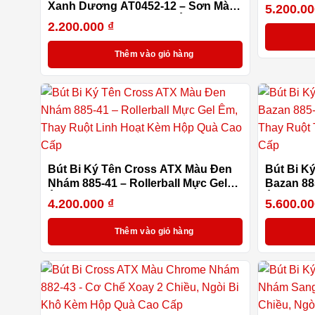
Hỗ Trợ C
Xanh Dương AT0452-12 – Sơn Mài
5.200.0
Thanh Lịch, Ngòi M Viết Êm, Cơ Chế
2.200.000
₫
Xoay Tiện Lợi
Thêm vào giỏ hàng
Bút Bi Ký Tên Cross ATX Màu Đen
Bút Bi K
Nhám 885-41 – Rollerball Mực Gel
Bazan 885
Êm, Thay Ruột Linh Hoạt Kèm Hộp
Êm, Thay
4.200.000
₫
5.600.0
Quà Cao Cấp
Quà Cao
Thêm vào giỏ hàng