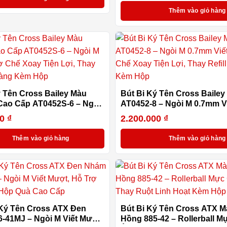
Thêm vào giỏ hàng
ý Tên Cross Bailey Màu
Bút Bi Ký Tên Cross Baile
ao Cấp AT0452S-6 – Ngòi
AT0452-8 – Ngòi M 0.7mm V
m, Cơ Chế Xoay Tiện Lợi,
Cơ Chế Xoay Tiện Lợi, Thay 
00
₫
2.200.000
₫
ill Dễ Dàng Kèm Hộp
Dễ Dàng Kèm Hộp
Thêm vào giỏ hàng
Thêm vào giỏ hàng
Ký Tên Cross ATX Đen
Bút Bi Ký Tên Cross ATX 
-41MJ – Ngòi M Viết Mượt,
Hồng 885-42 – Rollerball M