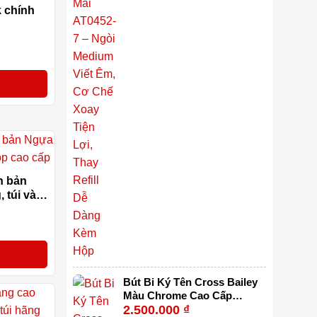
k chính
-12%
n bản
 túi và
-19%
Bút Bi Ký Tên Cross Bailey
Màu Chrome Cao Cấp
2.500.000
₫
AT0452S-6 – Ngòi M Viết