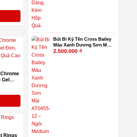
Kèm Hộp
Bút Bi Ký Tên Cross Bailey
Màu Xanh Dương Sơn Mài
2.500.000
₫
AT0455-12 – Ngòi Medium
0.7mm Viết Mượt, Thay
Refill Dễ Dàng Kèm Hộp
Quà
ạ Chrome
c Gel
 Kèm Hộp
nt Rings