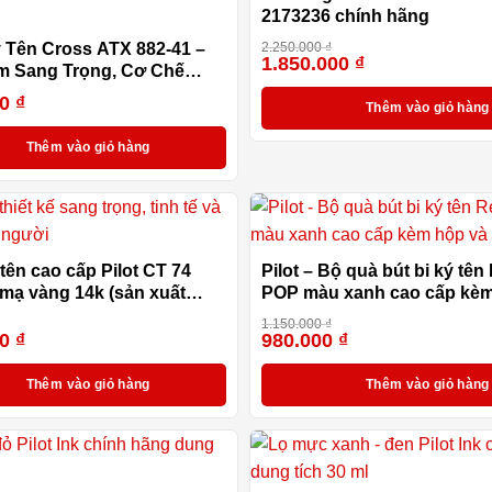
2173236 chính hãng
ý Tên Cross ATX 882-41 –
2.250.000
₫
1.850.000
₫
 Sang Trọng, Cơ Chế
hiều, Ngòi Bi Khô Kèm Hộp
00
₫
Thêm vào giỏ hàng
 Cấp
Thêm vào giỏ hàng
 tên cao cấp Pilot CT 74
Pilot – Bộ quà bút bi ký tên
mạ vàng 14k (sản xuất
POP màu xanh cao cấp kèm
 Nhật Bản)
túi hãng
1.150.000
₫
00
₫
980.000
₫
-14%
Thêm vào giỏ hàng
Thêm vào giỏ hàng