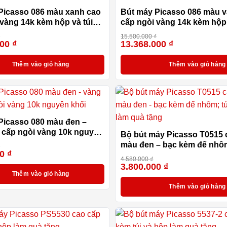
Picasso 086 màu xanh cao
Bút máy Picasso 086 màu 
 vàng 14k kèm hộp và túi
cấp ngòi vàng 14k kèm hộp 
hãng
₫
15.500.000
₫
000
₫
13.368.000
₫
-14%
Thêm vào giỏ hàng
Thêm vào giỏ hàng
Picasso 080 màu đen –
 cấp ngòi vàng 10k nguyên
Bộ bút máy Picasso T0515 
màu đen – bạc kèm đế nhôm
₫
00
₫
-24%
hộp làm quà tặng
4.580.000
₫
3.800.000
₫
Thêm vào giỏ hàng
Thêm vào giỏ hàng