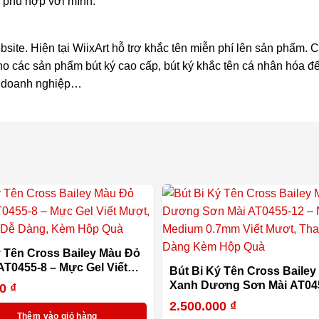
 phù hợp với mình.
site. Hiện tại WiixArt hỗ trợ khắc tên miễn phí lên sản phẩm.
ho các sản phẩm bút ký cao cấp, bút ký khắc tên cá nhân hóa đ
ủa doanh nghiệp…
ý Tên Cross Bailey Màu Đỏ
AT0455-8 – Mực Gel Viết
Bút Bi Ký Tên Cross Baile
ay Refill Dễ Dàng, Kèm
Xanh Dương Sơn Mài AT045
00
₫
Ngòi Medium 0.7mm Viết M
2.500.000
₫
Thay Refill Dễ Dàng Kèm H
Thêm vào giỏ hàng