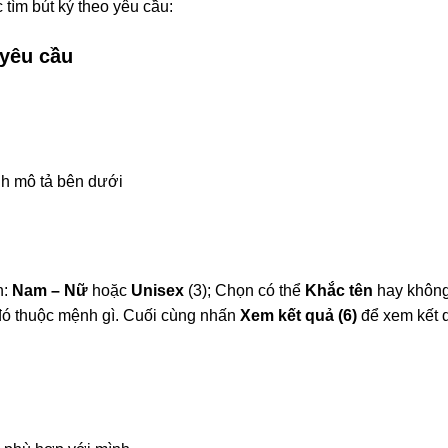
tìm bút ký theo yêu cầu:
 yêu cầu
nh mô tả bên dưới
h:
Nam – Nữ
hoặc
Unisex
(3); Chọn có thể
Khắc tên
hay không 
ó thuộc mệnh gì. Cuối cùng nhấn
Xem kết quả (6)
để xem kết 