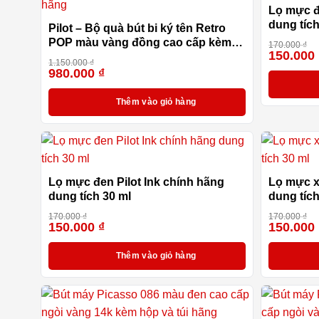
Lọ mực đ
dung tích
Pilot – Bộ quà bút bi ký tên Retro
POP màu vàng đồng cao cấp kèm
170.000
₫
150.000
hộp và túi hãng
1.150.000
₫
980.000
₫
-15%
Thêm vào giỏ hàng
Lọ mực đen Pilot Ink chính hãng
Lọ mực x
dung tích 30 ml
dung tích
170.000
₫
170.000
₫
150.000
₫
150.000
-12%
Thêm vào giỏ hàng