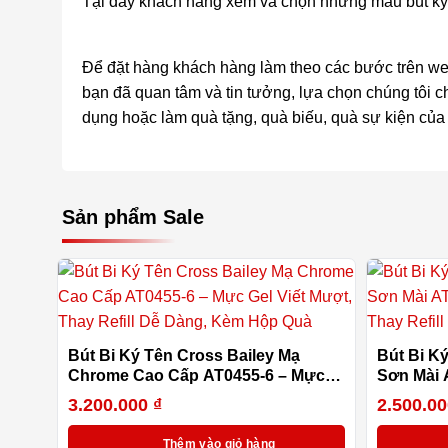
Tại đây khách hàng xem và chọn những mẫu bút ký
Để đặt hàng khách hàng làm theo các bước trên web
bạn đã quan tâm và tin tưởng, lựa chọn chúng tôi c
dụng hoặc làm quà tặng, quà biếu, quà sự kiện c
Sản phẩm Sale
Bút Bi Ký Tên Cross Bailey Mạ
Bút Bi K
Chrome Cao Cấp AT0455-6 – Mực
Sơn Mài 
Gel Viết Mượt, Thay Refill Dễ Dàng,
Mượt, Th
3.200.000
₫
2.500.0
Kèm Hộp Quà
Hộp Quà
Thêm vào giỏ hàng