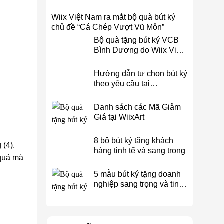
Wiix Việt Nam ra mắt bộ quà bút ký
chủ đề “Cá Chép Vượt Vũ Môn”
Bộ quà tặng bút ký VCB
Bình Dương do Wiix Việt
Nam thiết kế
Hướng dẫn tự chọn bút ký
theo yêu cầu tại
Wiixart.com
Danh sách các Mã Giảm
Giá tại WiixArt
8 bộ bút ký tặng khách
(4).
hàng tinh tế và sang trọng
quả mà
5 mẫu bút ký tặng doanh
nghiệp sang trọng và tinh
tế tại WiixArt