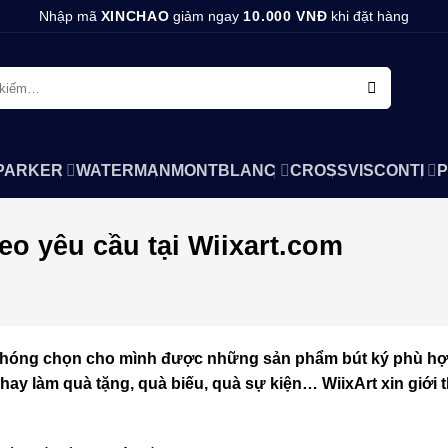
Nhập mã
XINCHAO
giảm ngay
10.000 VNĐ
khi đặt hàng
PARKER
WATERMAN
MONTBLANC
CROSS
VISCONTI
P
o yêu cầu tại Wiixart.com
 chóng chọn cho mình được những sản phẩm bút ký phù hợ
ay làm quà tặng, quà biếu, quà sự kiện… WiixArt xin giới t