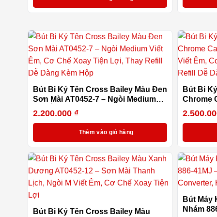
Bút Bi Ký Tên Cross Bailey Màu Đen
Bút Bi K
Sơn Mài AT0452-7 – Ngòi Medium
Chrome C
Viết Êm, Cơ Chế Xoay Tiện Lợi,
M Viết Ê
2.200.000
₫
2.500.0
Thay Refill Dễ Dàng Kèm Hộp
Thay Ref
Thêm vào giỏ hàng
Bút Máy 
Nhám 886
Bút Bi Ký Tên Cross Bailey Màu