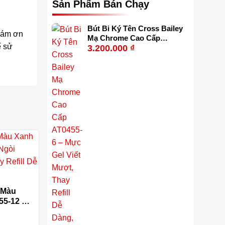
Sản Phẩm Bán Chạy
Bút Bi Ký Tên Cross Bailey
 Cám ơn
Mạ Chrome Cao Cấp
ể sử
3.200.000
₫
AT0455-6 – Mực Gel Viết
Mượt, Thay Refill Dễ Dàng,
Kèm Hộp Quà
y Màu
5-12 –
ượt,
ộp Quà