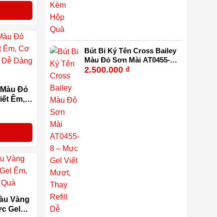
Bút Bi Ký Tên Cross Bailey
Màu Đỏ Sơn Mài AT0455-8
2.500.000
₫
– Mực Gel Viết Mượt, Thay
Refill Dễ Dàng, Kèm Hộp
Quà
y Màu Đỏ
iết Êm,
Refill
Màu Vàng
ực Gel