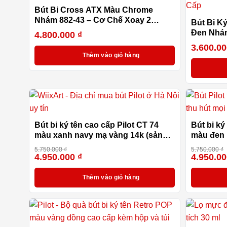
Bút Bi Cross ATX Màu Chrome
Nhám 882-43 – Cơ Chế Xoay 2
Bút Bi K
Chiều, Ngòi Bi Khô Kèm Hộp Quà
Đen Nhám
4.800.000
₫
Cao Cấp
Xoay 2 C
3.600.0
Quà Cao
Thêm vào giỏ hàng
Bút bi ký tên cao cấp Pilot CT 74
Bút bi ký
màu xanh navy mạ vàng 14k (sản
màu đen 
xuất 100% tại Nhật Bản)
100% tại
5.750.000
₫
5.750.000
₫
4.950.000
₫
4.950.0
-14%
Thêm vào giỏ hàng