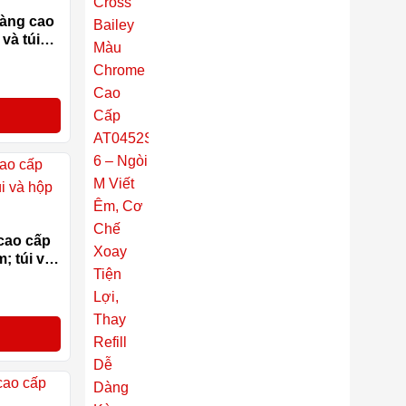
Êm, Cơ Chế Xoay Tiện Lợi,
vàng cao
Thay Refill Dễ Dàng Kèm
và túi
Hộp
-14%
cao cấp
; túi và
-17%