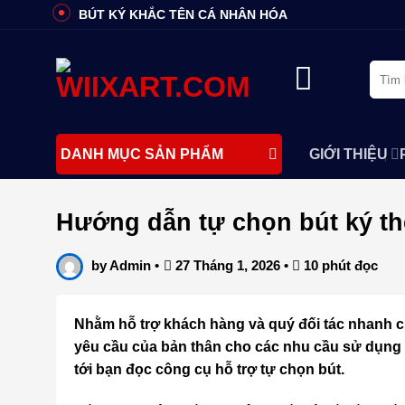
Bỏ
BÚT KÝ KHẮC TÊN CÁ NHÂN HÓA
qua
nội
Tìm
dung
kiếm:
GIỚI THIỆU
DANH MỤC SẢN PHẨM
Hướng dẫn tự chọn bút ký the
by
Admin
•
27 Tháng 1, 2026
•
10 phút đọc
Nhằm hỗ trợ khách hàng và quý đối tác nhanh
yêu cầu của bản thân cho các nhu cầu sử dụng h
tới bạn đọc công cụ hỗ trợ tự chọn bút.