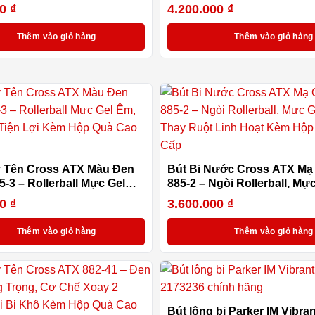
onverter, Hộp Quà Cao Cấp
Êm, Thay Ruột Linh Hoạt 
00
₫
4.200.000
₫
Quà
Thêm vào giỏ hàng
Thêm vào giỏ hàng
ý Tên Cross ATX Màu Đen
Bút Bi Nước Cross ATX M
-3 – Rollerball Mực Gel
885-2 – Ngòi Rollerball, Mự
 Ruột Tiện Lợi Kèm Hộp
Đen, Thay Ruột Linh Hoạt
00
₫
3.600.000
₫
 Cấp
Quà Cao Cấp
Thêm vào giỏ hàng
Thêm vào giỏ hàng
Bút lông bi Parker IM Vibra