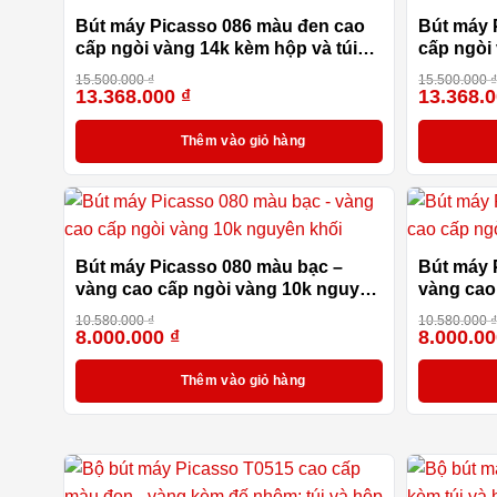
Bút máy Picasso 086 màu đen cao
Bút máy 
cấp ngòi vàng 14k kèm hộp và túi
cấp ngòi
hãng
hãng
15.500.000
₫
15.500.000
13.368.000
₫
13.368.
-14%
Thêm vào giỏ hàng
Bút máy Picasso 080 màu bạc –
Bút máy 
vàng cao cấp ngòi vàng 10k nguyên
vàng cao
khối
khối
10.580.000
₫
10.580.000
8.000.000
₫
8.000.0
-24%
Thêm vào giỏ hàng