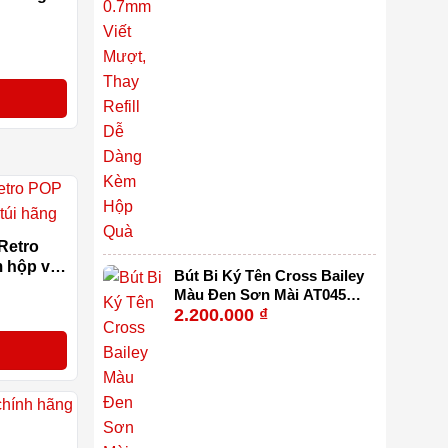
-18%
 Retro
 hộp và
Bút Bi Ký Tên Cross Bailey
Màu Đen Sơn Mài AT0452-
-15%
2.200.000
₫
7 – Ngòi Medium Viết Êm,
Cơ Chế Xoay Tiện Lợi,
Thay Refill Dễ Dàng Kèm
Hộp